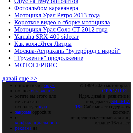
Опус на тему оппозитов
Фотоальбом караванера
Мотоцикл Урал Ретро 2013 года
Короткое видео о сборке мотоцикла
Мотоцикл Урал Соло СТ 2012 года
Yamaha SRX-400 sidecar
Как колясЯтся Литры
Москва-Астрахань "Бутерброд с икрой"
"Труженик" продолжение
МОТОСЕРВИС
давай ещё >>
оппозитный
форум
© 1999-2026 мотопортал
полное
оглавление
OPPOZIT.RU
хотите вы этого или
Идея, дизайн, развитие и
нет, но сайт
поддержка :
SHTRLZ
использует
куки
16+
Сайт может содержать
закрома
oppozit.ru
контент,
о
не предназначенный для лиц
конфиденциальности
младше 16-ти лет
реклама
на