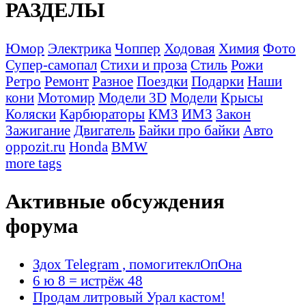
РАЗДЕЛЫ
Юмор
Электрика
Чоппер
Ходовая
Химия
Фото
Супер-самопал
Стихи и проза
Стиль
Рожи
Ретро
Ремонт
Разное
Поездки
Подарки
Наши
кони
Мотомир
Модели 3D
Модели
Крысы
Коляски
Карбюраторы
КМЗ
ИМЗ
Закон
Зажигание
Двигатель
Байки про байки
Авто
oppozit.ru
Honda
BMW
more tags
Активные обсуждения
форума
Здох Telegram , помогитеклОпОна
6 ю 8 = истрёж 48
Продам литровый Урал кастом!