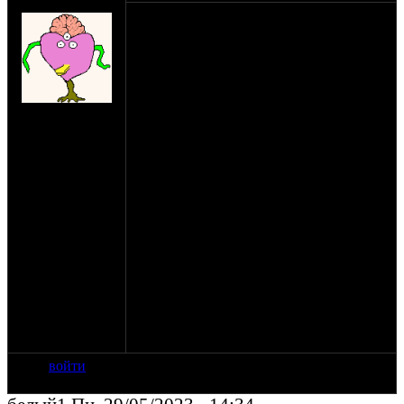
Сычъ
Данная стиральная машинка прослужила
мне верой и правдой на даче 2 года,
спасибо Соколу за подгон. Но в этом
году, как дали воду, засыпал порошка,
выбрал режим, нажал старт и... ничего.
Проверил поступление воды. Есть.
на сайте: сен-07
Проверил впускной клапан. Работает. Но
нахождение:
на клеммах не 220 В, как должно быть, а
Москва,
10...22 В, в положениях "стоп" - 0 В.
Вешняки
При нажатии на старт не блокируется
дверца.
Машинка построенная на
электромеханике без всяких там
процессоров.
В прошлом году в сентябре машинка
нормально работала, после отключения
воды, слил воду, машинка стояла сухая.
Машинка стоит в летнем душе под
крышей со стенами, но неотапливаемое
помещение.
Что с ней могло произойти за зиму?
войти