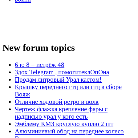
New forum topics
6 ю 8 = истрёж 48
Здох Telegram , помогитеклОпОна
Продам литровый Урал кастом!
Крышку переднего гтц или гтц в сборе
Вояж
Отличие ходовой ретро и волк
Чертеж флажка крепление фары с
надписью урал у кого есть
Эмблему КМЗ круглую куплю 2 шт
Алюминиевый обод на переднее колесо