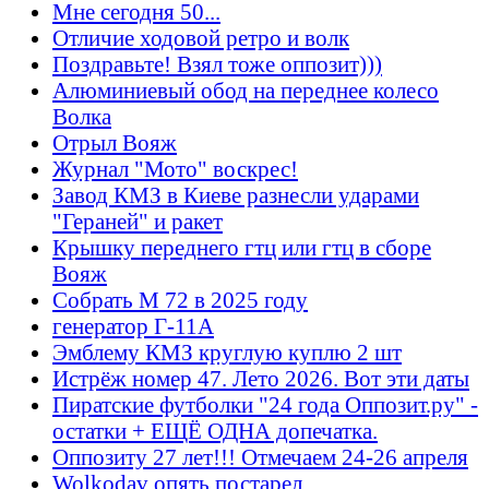
Мне сегодня 50...
Отличие ходовой ретро и волк
Поздравьте! Взял тоже оппозит)))
Алюминиевый обод на переднее колесо
Волка
Отрыл Вояж
Журнал "Мото" воскрес!
Завод КМЗ в Киеве разнесли ударами
"Гераней" и ракет
Крышку переднего гтц или гтц в сборе
Вояж
Собрать М 72 в 2025 году
генератор Г-11А
Эмблему КМЗ круглую куплю 2 шт
Истрёж номер 47. Лето 2026. Вот эти даты
Пиратские футболки "24 года Оппозит.ру" -
остатки + ЕЩЁ ОДНА допечатка.
Оппозиту 27 лет!!! Отмечаем 24-26 апреля
Wolkodav опять постарел