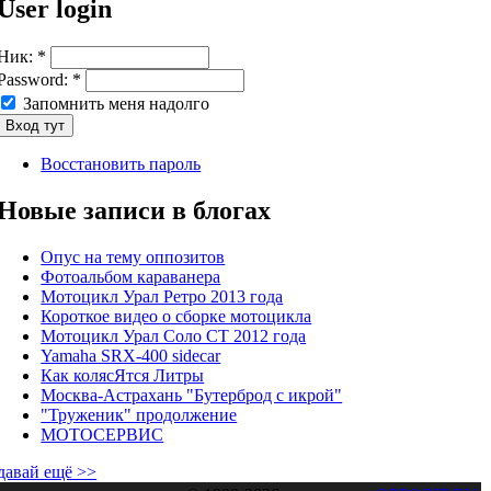
User login
Ник:
*
Password:
*
Запомнить меня надолго
Восстановить пароль
Новые записи в блогах
Опус на тему оппозитов
Фотоальбом караванера
Мотоцикл Урал Ретро 2013 года
Короткое видео о сборке мотоцикла
Мотоцикл Урал Соло СТ 2012 года
Yamaha SRX-400 sidecar
Как колясЯтся Литры
Москва-Астрахань "Бутерброд с икрой"
"Труженик" продолжение
МОТОСЕРВИС
давай ещё >>