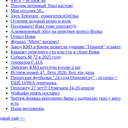
6 ю 8 = истрёж 48
Продам литровый Урал кастом!
Мне сегодня 50...
Здох Telegram , помогитеклОпОна
Отличие ходовой ретро и волк
Поздравьте! Взял тоже оппозит)))
Алюминиевый обод на переднее колесо Волка
Отрыл Вояж
Журнал "Мото" воскрес!
Завод КМЗ в Киеве разнесли ударами "Гераней" и ракет
Крышку переднего гтц или гтц в сборе Вояж
Собрать М 72 в 2025 году
генератор Г-11А
Эмблему КМЗ круглую куплю 2 шт
Истрёж номер 47. Лето 2026. Вот эти даты
Пиратские футболки "24 года Оппозит.ру" - остатки +
ЕЩЁ ОДНА допечатка.
Оппозиту 27 лет!!! Отмечаем 24-26 апреля
Wolkodav опять постарел
Чертеж флажка крепление фары с надписью урал у кого
есть
Наша мотожизнь
давай ещё >>