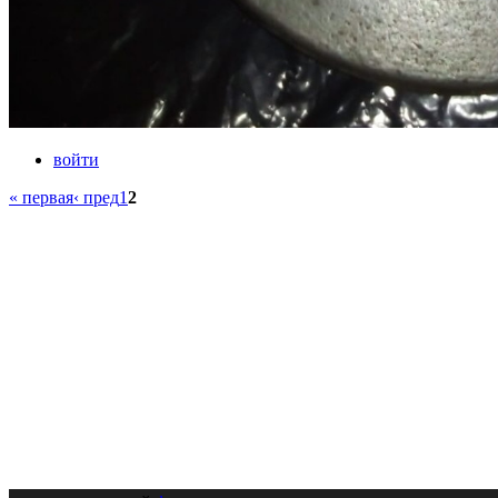
войти
« первая
‹ пред
1
2