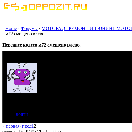
Home
›
Форумы
›
MOTOFAQ : РЕМОНТ И ТЮНИНГ МОТО
м72 смещено влево.
Переднее колесо м72 смещено влево.
оппозитчик
03-10-19 13:18
Romick
Привет всем!
Прошу помощи!
Делаю из Урала реплику мотоцикла bmw r75
переваренные под ранние м72. Подшипники 
протектору 120 мм. Рама сухая. Так вот сзад
колесо уперлось резиной в левое перо вилк
на сайте: окт-18
где копать???
нахождение:
Москва
войти
« первая
‹ пред
1
2
белый1 Вт, 04/07/2023 - 18:52