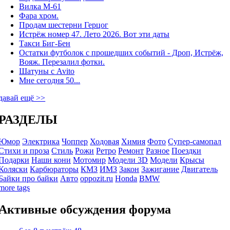
Вилка М-61
Фара хром.
Продам шестерни Герцог
Истрёж номер 47. Лето 2026. Вот эти даты
Такси Биг-Бен
Остатки футболок с прошедших событий - Дроп, Истрёж,
Вояж. Перезалил фотки.
Шатуны с Avito
Мне сегодня 50...
давай ещё >>
РАЗДЕЛЫ
Юмор
Электрика
Чоппер
Ходовая
Химия
Фото
Супер-самопал
Стихи и проза
Стиль
Рожи
Ретро
Ремонт
Разное
Поездки
Подарки
Наши кони
Мотомир
Модели 3D
Модели
Крысы
Коляски
Карбюраторы
КМЗ
ИМЗ
Закон
Зажигание
Двигатель
Байки про байки
Авто
oppozit.ru
Honda
BMW
more tags
Активные обсуждения форума