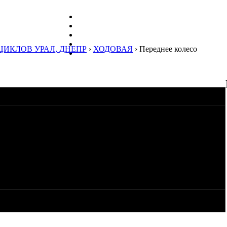
ЦИКЛОВ УРАЛ, ДНЕПР
›
ХОДОВАЯ
› Переднее колесо
. Колеса с ободами от докаток 16-х, ступицы-ромашки,
конические. Резина стоит эндуровская 130/90-16. По
и все влезло идеально, запас ещё есть до кардана. А в передок
и, а с права 10 мм ещё есть. Опорный барабан м72. Подскажите,