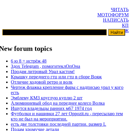
ЧИТАТЬ
МОТОФОРУМ
НАПИСАТЬ
КП
ГАРАЖ
New forum topics
6 ю 8 = истрёж 48
Здох Telegram , помогитеклОпОна
Продам литровый Урал кастом!
Крышку переднего гтц или гтц в сборе Вояж
Отличие ходовой ретро и волк
Чертеж флажка крепление фары с надписью урал у кого
есть
Эмблему КМЗ круглую куплю 2 шт
Алюминиевый обод на переднее колесо Волка
Ищутся владельцы ранних м67 1974 год
Футболки и нашивки 27 лет Oppozit.ru - пересылаю тем
кто не был на мероприятии.
есть две толстовки последней партии. размер L
Прдам хромучие детали