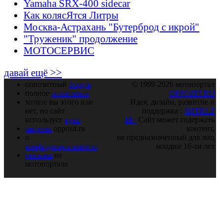
Yamaha SRX-400 sidecar
Как колясЯтся Литры
Москва-Астрахань "Бутерброд с икрой"
"Труженик" продолжение
МОТОСЕРВИС
давай ещё >>
оппозитный
форум
© 1999-2026 мотопортал
полное
оглавление
OPPOZIT.RU
хотите вы этого или
Идея, дизайн, развитие и
нет, но сайт
поддержка :
SHTRLZ
использует
куки
16+
Сайт может содержать
закрома
oppozit.ru
контент,
о
не предназначенный для лиц
конфиденциальности
младше 16-ти лет
реклама
на
мотопортале