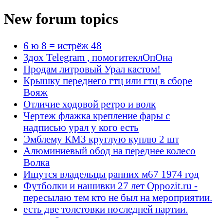
New forum topics
6 ю 8 = истрёж 48
Здох Telegram , помогитеклОпОна
Продам литровый Урал кастом!
Крышку переднего гтц или гтц в сборе
Вояж
Отличие ходовой ретро и волк
Чертеж флажка крепление фары с
надписью урал у кого есть
Эмблему КМЗ круглую куплю 2 шт
Алюминиевый обод на переднее колесо
Волка
Ищутся владельцы ранних м67 1974 год
Футболки и нашивки 27 лет Oppozit.ru -
пересылаю тем кто не был на мероприятии.
есть две толстовки последней партии.