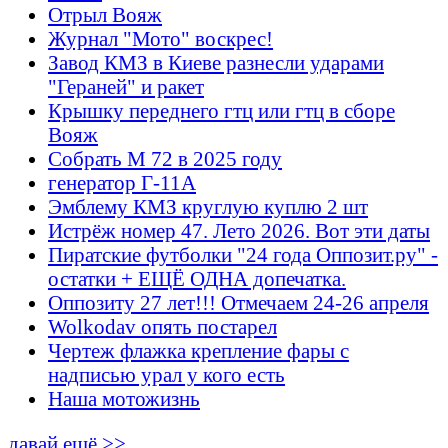
Отрыл Вояж
Журнал "Мото" воскрес!
Завод КМЗ в Киеве разнесли ударами
"Гераней" и ракет
Крышку переднего гтц или гтц в сборе
Вояж
Собрать М 72 в 2025 году
генератор Г-11А
Эмблему КМЗ круглую куплю 2 шт
Истрёж номер 47. Лето 2026. Вот эти даты
Пиратские футболки "24 года Оппозит.ру" -
остатки + ЕЩЁ ОДНА допечатка.
Оппозиту 27 лет!!! Отмечаем 24-26 апреля
Wolkodav опять постарел
Чертеж флажка крепление фары с
надписью урал у кого есть
Наша мотожизнь
давай ещё >>