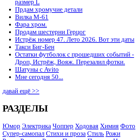
размер L
Прдам хромучие детали
Вилка М-61
Фара хром.
Продам шестерни Герцог
Истрёж номер 47. Лето 2026. Вот эти даты
Такси Биг-Бен
Остатки футболок с прошедших событий -
Дроп, Истрёж, Вояж. Перезалил фотки.
Шатуны с Avito
Мне сегодня 50...
давай ещё >>
РАЗДЕЛЫ
Юмор
Электрика
Чоппер
Ходовая
Химия
Фото
Супер-самопал
Стихи и проза
Стиль
Рожи