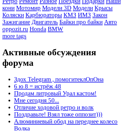
Ретро
Ремонт
Разное
Поездки
Подарки
Наши
кони
Мотомир
Модели 3D
Модели
Крысы
Коляски
Карбюраторы
КМЗ
ИМЗ
Закон
Зажигание
Двигатель
Байки про байки
Авто
oppozit.ru
Honda
BMW
more tags
Активные обсуждения
форума
Здох Telegram , помогитеклОпОна
6 ю 8 = истрёж 48
Продам литровый Урал кастом!
Мне сегодня 50...
Отличие ходовой ретро и волк
Поздравьте! Взял тоже оппозит)))
Алюминиевый обод на переднее колесо
Волка