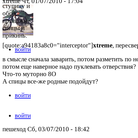
xtreme Чт, 01/07/2010 - 17:04
ступицу и
обод,
приложи
спицы и
прикинь.
[quote:a94183a8c0="interceptor"]
xtreme
, пересве
войти
в смысле сначала заварить, потом разметить по 
потом еще наверное надо пуклевать отверствия?
Что-то муторно 8O
А спицы все-же родные подойдут?
войти
войти
пешеход Сб, 03/07/2010 - 18:42