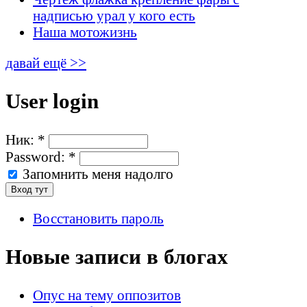
надписью урал у кого есть
Наша мотожизнь
давай ещё >>
User login
Ник:
*
Password:
*
Запомнить меня надолго
Восстановить пароль
Новые записи в блогах
Опус на тему оппозитов