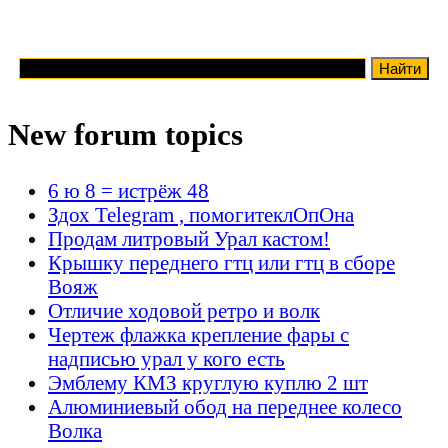
New forum topics
6 ю 8 = истрёж 48
Здох Telegram , помогитеклОпОна
Продам литровый Урал кастом!
Крышку переднего гтц или гтц в сборе
Вояж
Отличие ходовой ретро и волк
Чертеж флажка крепление фары с
надписью урал у кого есть
Эмблему КМЗ круглую куплю 2 шт
Алюминиевый обод на переднее колесо
Волка