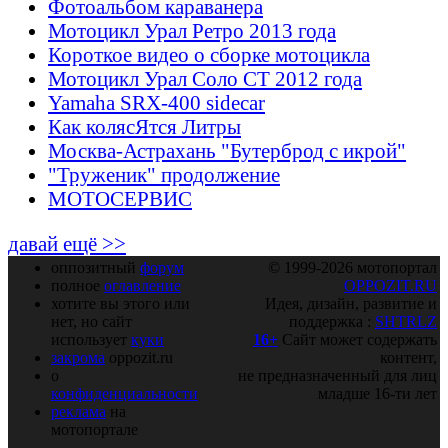
Фотоальбом караванера
Мотоцикл Урал Ретро 2013 года
Короткое видео о сборке мотоцикла
Мотоцикл Урал Соло СТ 2012 года
Yamaha SRX-400 sidecar
Как колясЯтся Литры
Москва-Астрахань "Бутерброд с икрой"
"Труженик" продолжение
МОТОСЕРВИС
давай ещё >>
оппозитный
форум
© 1999-2026 мотопортал
полное
оглавление
OPPOZIT.RU
хотите вы этого или
Идея, дизайн, развитие и
нет, но сайт
поддержка :
SHTRLZ
использует
куки
16+
Сайт может содержать
закрома
oppozit.ru
контент,
о
не предназначенный для лиц
конфиденциальности
младше 16-ти лет
реклама
на
мотопортале