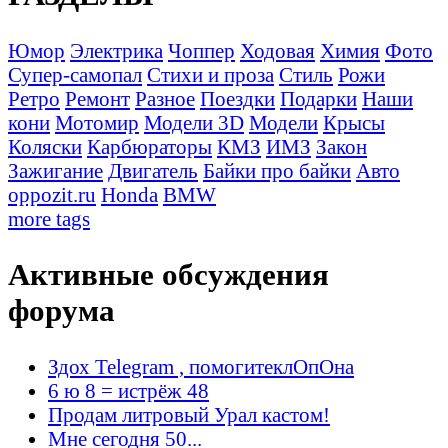
Юмор
Электрика
Чоппер
Ходовая
Химия
Фото
Супер-самопал
Стихи и проза
Стиль
Рожи
Ретро
Ремонт
Разное
Поездки
Подарки
Наши
кони
Мотомир
Модели 3D
Модели
Крысы
Коляски
Карбюраторы
КМЗ
ИМЗ
Закон
Зажигание
Двигатель
Байки про байки
Авто
oppozit.ru
Honda
BMW
more tags
Активные обсуждения
форума
Здох Telegram , помогитеклОпОна
6 ю 8 = истрёж 48
Продам литровый Урал кастом!
Мне сегодня 50...