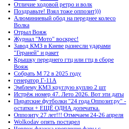
Отличие ходовой ретро и волк
Поздравьте! Взял тоже оппозит)))
Алюминиевый обод на переднее колесо
Волка
Отрыл Вояж
Журнал "Мото" воскрес!
Завод КМЗ в Киеве разнесли ударами
"Гераней" и ракет
Крышку переднего гтц или гтц в сборе
Вояж
Собрать М 72 в 2025 году
генератор Г-11А
Эмблему КМЗ круглую куплю 2 шт
Истрёж номер 47. Лето 2026. Вот эти даты
Пиратские футболки "24 года Оппозит.ру" -
остатки + ЕЩЁ ОДНА допечатка.
Оппозиту 27 лет!!! Отмечаем 24-26 апреля
Wolkodav опять постарел
Чертеж флажка крепление фары с