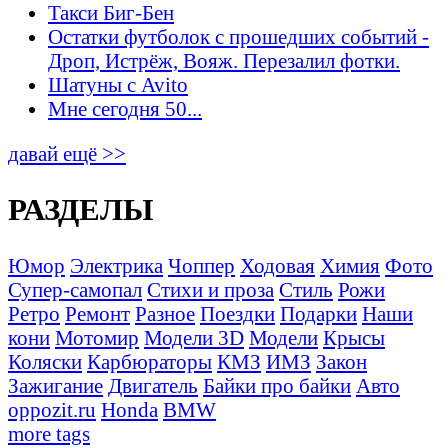
Такси Биг-Бен
Остатки футболок с прошедших событий -
Дроп, Истрёж, Вояж. Перезалил фотки.
Шатуны с Avito
Мне сегодня 50...
давай ещё >>
РАЗДЕЛЫ
Юмор
Электрика
Чоппер
Ходовая
Химия
Фото
Супер-самопал
Стихи и проза
Стиль
Рожи
Ретро
Ремонт
Разное
Поездки
Подарки
Наши
кони
Мотомир
Модели 3D
Модели
Крысы
Коляски
Карбюраторы
КМЗ
ИМЗ
Закон
Зажигание
Двигатель
Байки про байки
Авто
oppozit.ru
Honda
BMW
more tags