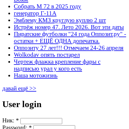
Собрать М 72 в 2025 году
генератор Г-11А
Эмблему КМЗ круглую куплю 2 шт
Истрёж номер 47. Лето 2026. Вот эти даты
Пиратские футболки "24 года Оппозит.ру" -
остатки + ЕЩЁ ОДНА допечатка.
Оппозиту 27 лет!!! Отмечаем 24-26 апреля
Wolkodav опять постарел
Чертеж флажка крепление фары с
надписью урал у кого есть
Наша мотожизнь
давай ещё >>
User login
Ник:
*
Password:
*