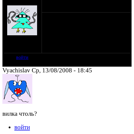
(пешеход)
Подскажите выдержат ли Явские аморты
(передние) Урал?
на сайте: янв-70
нахождение:
Тверь
войти
Vyachislav Ср, 13/08/2008 - 18:45
вилка чтоль?
войти