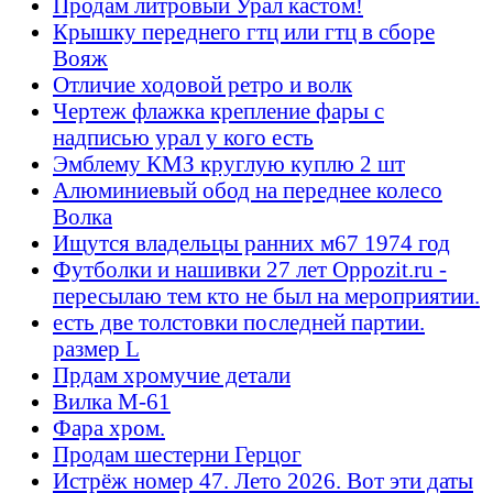
Продам литровый Урал кастом!
Крышку переднего гтц или гтц в сборе
Вояж
Отличие ходовой ретро и волк
Чертеж флажка крепление фары с
надписью урал у кого есть
Эмблему КМЗ круглую куплю 2 шт
Алюминиевый обод на переднее колесо
Волка
Ищутся владельцы ранних м67 1974 год
Футболки и нашивки 27 лет Oppozit.ru -
пересылаю тем кто не был на мероприятии.
есть две толстовки последней партии.
размер L
Прдам хромучие детали
Вилка М-61
Фара хром.
Продам шестерни Герцог
Истрёж номер 47. Лето 2026. Вот эти даты