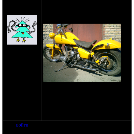
оппозитчик
07-07-08 20:34
Anonymous
Собсно, сабж, товарищи :) Завтра буду
(пешеход)
покупать восьмёрошный суппорт, чтоб
прикрутить его примерно как здесь:
на сайте: янв-70
нахождение:
Тверь
так какой брать? левый или правый? и
вообще для суппорта критично его
расположение? есть у него верх/низ,
руки/ноги? :D
ответ будет крайне полезен ДО завтра,
ибо завтра уже куплю :?
войти