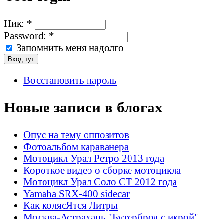
Ник:
*
Password:
*
Запомнить меня надолго
Восстановить пароль
Новые записи в блогах
Опус на тему оппозитов
Фотоальбом караванера
Мотоцикл Урал Ретро 2013 года
Короткое видео о сборке мотоцикла
Мотоцикл Урал Соло СТ 2012 года
Yamaha SRX-400 sidecar
Как колясЯтся Литры
Москва-Астрахань "Бутерброд с икрой"