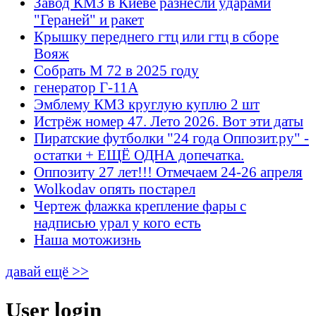
Завод КМЗ в Киеве разнесли ударами
"Гераней" и ракет
Крышку переднего гтц или гтц в сборе
Вояж
Собрать М 72 в 2025 году
генератор Г-11А
Эмблему КМЗ круглую куплю 2 шт
Истрёж номер 47. Лето 2026. Вот эти даты
Пиратские футболки "24 года Оппозит.ру" -
остатки + ЕЩЁ ОДНА допечатка.
Оппозиту 27 лет!!! Отмечаем 24-26 апреля
Wolkodav опять постарел
Чертеж флажка крепление фары с
надписью урал у кого есть
Наша мотожизнь
давай ещё >>
User login