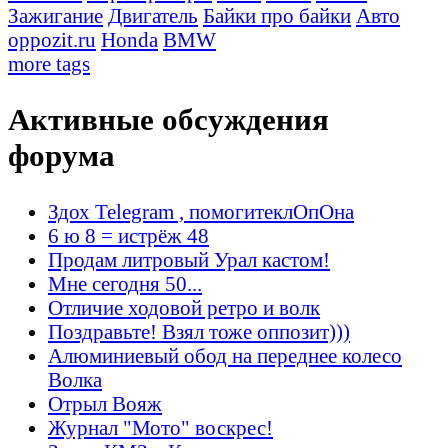
Зажигание
Двигатель
Байки про байки
Авто
oppozit.ru
Honda
BMW
more tags
Активные обсуждения
форума
Здох Telegram , помогитеклОпОна
6 ю 8 = истрёж 48
Продам литровый Урал кастом!
Мне сегодня 50...
Отличие ходовой ретро и волк
Поздравьте! Взял тоже оппозит)))
Алюминиевый обод на переднее колесо
Волка
Отрыл Вояж
Журнал "Мото" воскрес!