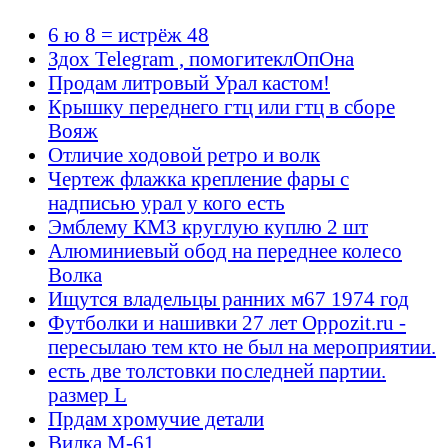
6 ю 8 = истрёж 48
Здох Telegram , помогитеклОпОна
Продам литровый Урал кастом!
Крышку переднего гтц или гтц в сборе
Вояж
Отличие ходовой ретро и волк
Чертеж флажка крепление фары с
надписью урал у кого есть
Эмблему КМЗ круглую куплю 2 шт
Алюминиевый обод на переднее колесо
Волка
Ищутся владельцы ранних м67 1974 год
Футболки и нашивки 27 лет Oppozit.ru -
пересылаю тем кто не был на мероприятии.
есть две толстовки последней партии.
размер L
Прдам хромучие детали
Вилка М-61