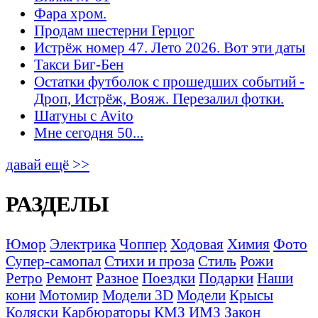
Фара хром.
Продам шестерни Герцог
Истрёж номер 47. Лето 2026. Вот эти даты
Такси Биг-Бен
Остатки футболок с прошедших событий -
Дроп, Истрёж, Вояж. Перезалил фотки.
Шатуны с Avito
Мне сегодня 50...
давай ещё >>
РАЗДЕЛЫ
Юмор
Электрика
Чоппер
Ходовая
Химия
Фото
Супер-самопал
Стихи и проза
Стиль
Рожи
Ретро
Ремонт
Разное
Поездки
Подарки
Наши
кони
Мотомир
Модели 3D
Модели
Крысы
Коляски
Карбюраторы
КМЗ
ИМЗ
Закон