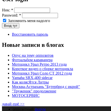
Ник:
*
Password:
*
Запомнить меня надолго
Восстановить пароль
Новые записи в блогах
Опус на тему оппозитов
Фотоальбом караванера
Мотоцикл Урал Ретро 2013 года
Короткое видео о сборке мотоцикла
Мотоцикл Урал Соло СТ 2012 года
Yamaha SRX-400 sidecar
Как колясЯтся Литры
Москва-Астрахань "Бутерброд с икрой"
"Труженик" продолжение
МОТОСЕРВИС
давай ещё >>
оппозитный
форум