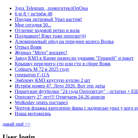
Здох Telegram , помогитеклОпОна
6 ю 8 = истрёж 48
Продам литровый Урал кастом!
Мне сегодня 50...
Отличие ходовой ретро и волк
Поздравьте! Взял тоже оппозит)))
Алюминиевый обод на переднее колесо Волка
Отрыл Вояж
Журнал "Мото" воскрес!
Завод КМЗ в Киеве разнесли ударами "Гераней" и ракет
Крышку переднего гтц или гтц в сборе Вояж
Собрать М 72 в 2025 году
генератор Г-11А
Эмблему КМЗ круглую куплю 2 шт
Истрёж номер 47. Лето 2026. Вот эти даты
Пиратские футболки "24 года Оппозит.ру" - остатки + 
Оппозиту 27 лет!!! Отмечаем 24-26 апреля
Wolkodav опять постарел
Чертеж флажка крепление фары с надписью урал у кого е
Наша мотожизнь
давай ещё >>
User login