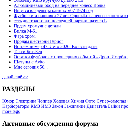
Эмблему КМЗ круглую куплю 2 шт
Алюминиевый обод на переднее колесо Волка
Ищутся владельцы ранних м67 1974 год
Футболки и нашивки 27 лет Oppozit.ru - пересылаю тем к
есть две толстовки последней партии. размер L
Прдам хромучие детали
Вилка М-61
Фара хром.
Продам шестерни Герцог
Истрёж номер 47. Лето 2026. Вот эти даты
Такси Биг-Бен
Остатки футболок с прошедших событий - Дроп, Истрёж,
Шатуны с Avito
Мне сегодня 50...
давай ещё >>
РАЗДЕЛЫ
Юмор
Электрика
Чоппер
Ходовая
Химия
Фото
Супер-самопал
Карбюраторы
КМЗ
ИМЗ
Закон
Зажигание
Двигатель
Байки про
more tags
Активные обсуждения форума