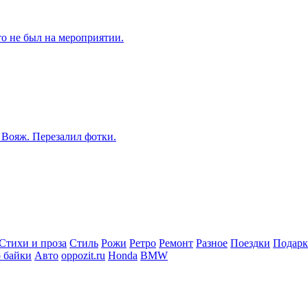
то не был на мероприятии.
 Вояж. Перезалил фотки.
Стихи и проза
Стиль
Рожи
Ретро
Ремонт
Разное
Поездки
Подар
 байки
Авто
oppozit.ru
Honda
BMW