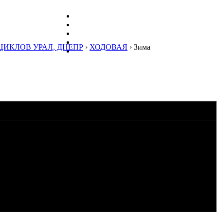
ЦИКЛОВ УРАЛ, ДНЕПР
›
ХОДОВАЯ
› Зима
 мотоцикле кординально поменялись.
 резине удавольствия получил многа, но на дорогу выезжать не
мать мозги какую.
454 или Winter Friction T-444 или же Army Special T-644