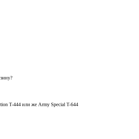
езину?
tion T-444 или же Army Special T-644