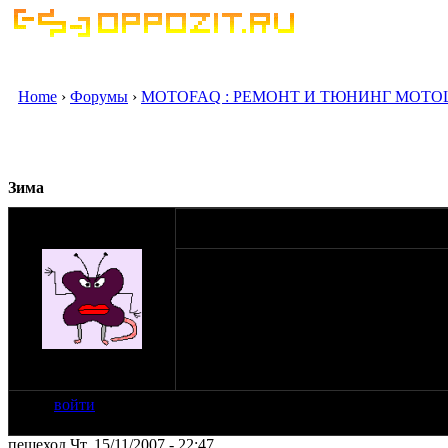
Home
›
Форумы
›
MOTOFAQ : РЕМОНТ И ТЮНИНГ МОТО
Зима
оппозитчик
15-11-07 20:59
DEAMON_MADMAN
Вообщем в этом году мнение о зиме и
Я решил ездить, вчера ездил на лысой
стал. Решил купить резину и начал ло
Шипованную или нет, Winter Friction T-
Вот даже и незнаю..
на сайте: янв-07
нахождение: г.Москва
войти
пешеход Чт, 15/11/2007 - 22:47