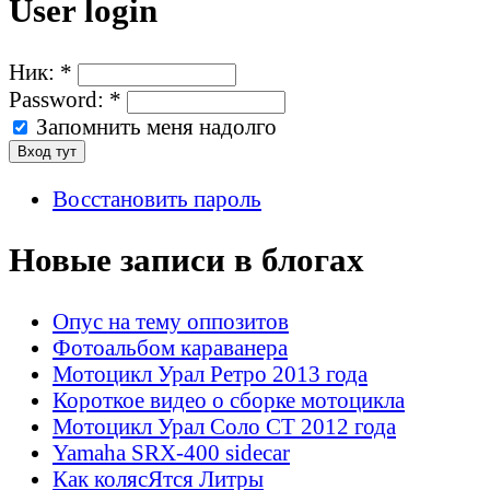
User login
Ник:
*
Password:
*
Запомнить меня надолго
Восстановить пароль
Новые записи в блогах
Опус на тему оппозитов
Фотоальбом караванера
Мотоцикл Урал Ретро 2013 года
Короткое видео о сборке мотоцикла
Мотоцикл Урал Соло СТ 2012 года
Yamaha SRX-400 sidecar
Как колясЯтся Литры