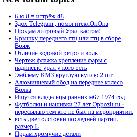
6 ю 8 = истрёж 48
Здох Telegram , помогитеклОпОна
Продам литровый Урал кастом!
Крышку переднего гтц или гтц в сборе
Вояж
Отличие ходовой ретро и волк
Чертеж флажка крепление фары с
надписью урал у кого есть
Эмблему КМЗ круглую куплю 2 шт
Алюминиевый обод на переднее колесо
Волка
Ищутся владельцы ранних м67 1974 год
Футболки и нашивки 27 лет Oppozit.ru -
пересылаю тем кто не был на мероприятии.
есть две толстовки последней партии.
размер L
Прдам хромучие детали