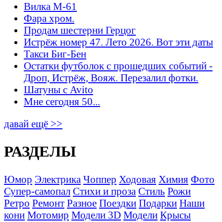
Вилка М-61
Фара хром.
Продам шестерни Герцог
Истрёж номер 47. Лето 2026. Вот эти даты
Такси Биг-Бен
Остатки футболок с прошедших событий -
Дроп, Истрёж, Вояж. Перезалил фотки.
Шатуны с Avito
Мне сегодня 50...
давай ещё >>
РАЗДЕЛЫ
Юмор
Электрика
Чоппер
Ходовая
Химия
Фото
Супер-самопал
Стихи и проза
Стиль
Рожи
Ретро
Ремонт
Разное
Поездки
Подарки
Наши
кони
Мотомир
Модели 3D
Модели
Крысы