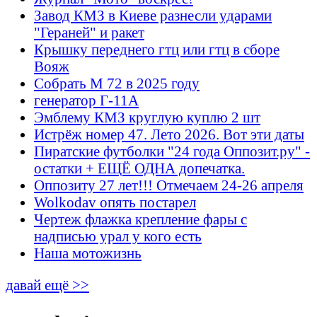
Завод КМЗ в Киеве разнесли ударами
"Гераней" и ракет
Крышку переднего гтц или гтц в сборе
Вояж
Собрать М 72 в 2025 году
генератор Г-11А
Эмблему КМЗ круглую куплю 2 шт
Истрёж номер 47. Лето 2026. Вот эти даты
Пиратские футболки "24 года Оппозит.ру" -
остатки + ЕЩЁ ОДНА допечатка.
Оппозиту 27 лет!!! Отмечаем 24-26 апреля
Wolkodav опять постарел
Чертеж флажка крепление фары с
надписью урал у кого есть
Наша мотожизнь
давай ещё >>