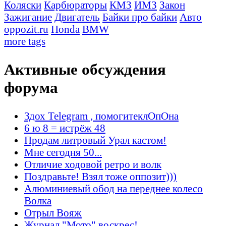
Коляски
Карбюраторы
КМЗ
ИМЗ
Закон
Зажигание
Двигатель
Байки про байки
Авто
oppozit.ru
Honda
BMW
more tags
Активные обсуждения
форума
Здох Telegram , помогитеклОпОна
6 ю 8 = истрёж 48
Продам литровый Урал кастом!
Мне сегодня 50...
Отличие ходовой ретро и волк
Поздравьте! Взял тоже оппозит)))
Алюминиевый обод на переднее колесо
Волка
Отрыл Вояж
Журнал "Мото" воскрес!