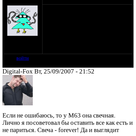
(пешеход)
Имеется рама от М-63 и вопрос:как
переделать крепления
амортизаторов,чтобы увеличить угол
и,соответственно,мягкость оных.
на сайте: янв-70
нахождение:
Тверь
войти
Digital-Fox Вт, 25/09/2007 - 21:52
Если не ошибаюсь, то у М63 она свечная.
Лично я посоветовал бы оставить все как есть и
не париться. Свеча - forever! Да и выглядит