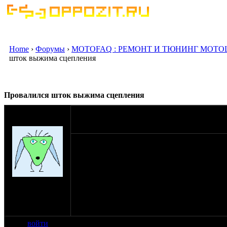
Home
›
Форумы
›
MOTOFAQ : РЕМОНТ И ТЮНИНГ МОТО
шток выжима сцепления
Провалился шток выжима сцепления
оппозитчик
10-05-07 22:36
minakov
Подскажите кто знает Поставил на свой мот
нормально и шток работал нормально. Точи
трос выжима. Акогда завел и он немного п
что за проблема. :idea:
на сайте: мар-07
нахождение:
Кемеровская
область
войти