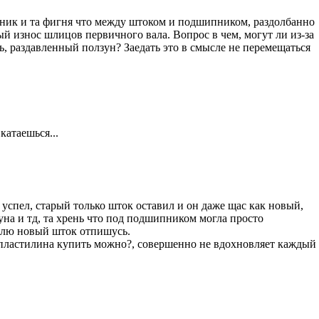
пник и та фигня что между штоком и подшипником, раздолбанно
й износ шлицов первичного вала. Вопрос в чем, могут ли из-за
дь, раздавленный ползун? Заедать это в смысле не перемещаться
катаешься...
 успел, старый только шток оставил и он даже щас как новый,
уна и тд, та хрень что под подшипником могла просто
уплю новый шток отпишусь.
из пластилина купить можно?, совершенно не вдохновляет каждый