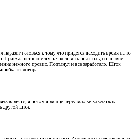
ил паразит готовься к тому что придется находить время на то
а. Приехал остановился начал ловить нейтраль, на первой
пления немного провис. Подтянул и все заработало. Шток
коробка от днепра.
ачало вести, а потом и вапще перестало выключаться.
ть другой шток
у разбирать, что еще это может быть? пружины? перекошенные