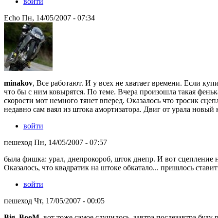
войти
Echo Пн, 14/05/2007 - 07:34
minakov
, Все работают. И у всех не хватает времени. Если куп
что бы с ним ковырятся. По теме. Вчера произошла такая феньк
скорости мот немного тянет вперед. Оказалось что тросик сце
недавно сам ваял из штока амортизатора. Двиг от урала новый 
войти
пешеход Пн, 14/05/2007 - 07:57
была фишка: урал, днепрокороб, шток днепр. И вот сцепление н
Оказалось, что квадратик на штоке обкатало... пришлось стави
войти
пешеход Чт, 17/05/2007 - 00:05
Big_BooM
, вот тоже самое случилось, завтра послезавтра буд