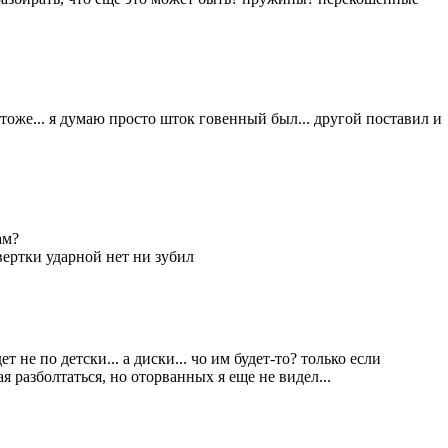
де тоже... я думаю просто шток говенный был... другой поставил и
ам?
вертки ударной нет ни зубил
не по детски... а диски... чо им будет-то? только если
 разболтаться, но оторванных я еще не видел...