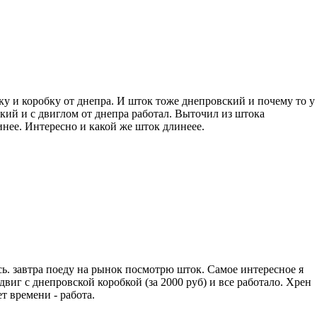
у и коробку от днепра. И шток тоже днепровский и почему то у
кий и с двиглом от днепра работал. Выточил из штока
нее. Интересно и какой же шток длинеее.
сь. завтра поеду на рынок посмотрю шток. Самое интересное я
виг с днепровской коробкой (за 2000 руб) и все работало. Хрен
т времени - работа.