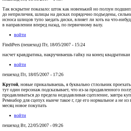
Так вскрытие показало: шток как новенький но ползун подши
до неприличия, шлицы на дисках порядочно подъедены, сильны
исноса шлицов тупо заедать диски, влияет ли хоть на что-нибу
в направлении вперед назад, по первичному валу.
войти
FindiPers (пешеход) Пт, 18/05/2007 - 15:24
насчет кравдратика, накручиваешь гайку на конец квадратикаи 
войти
пешеход Пт, 18/05/2007 - 17:26
Крутой
, новые прикалываешь, я буквально стлольник проехать
тут один персонаж подсказывает, что из-за продавленного полз
продавливаться до предела недодавливая сцепление, завтра к
Ремнабор для сцепух нынче такое г, где его нормальное а не 
месяц новое покупать
войти
пешеход Вт, 22/05/2007 - 09:26