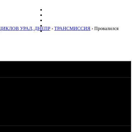
ЦИКЛОВ УРАЛ, ДНЕПР
›
ТРАНСМИССИЯ
› Провалился
 (Урал 8,103,) коробку от днепра пока собирал все было
ть не чего не пришлось только немного кардан и переделал
оработа сцепление как небывало, шток провалился. подскажите