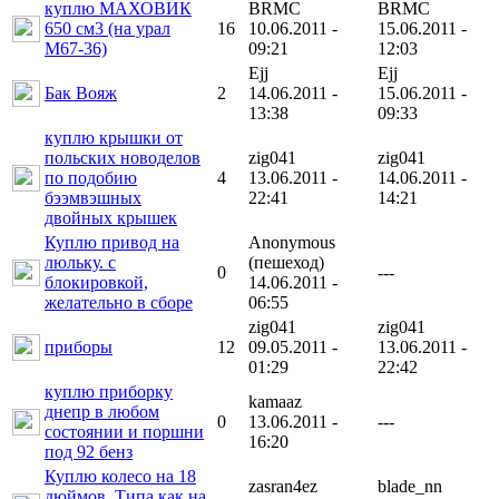
куплю МАХОВИК
BRMC
BRMC
650 см3 (на урал
16
10.06.2011 -
15.06.2011 -
М67-36)
09:21
12:03
Ejj
Ejj
Бак Вояж
2
14.06.2011 -
15.06.2011 -
13:38
09:33
куплю крышки от
польских новоделов
zig041
zig041
по подобию
4
13.06.2011 -
14.06.2011 -
бээмвэшных
22:41
14:21
двойных крышек
Куплю привод на
Anonymous
люльку. с
(пешеход)
0
---
блокировкой,
14.06.2011 -
желательно в сборе
06:55
zig041
zig041
приборы
12
09.05.2011 -
13.06.2011 -
01:29
22:42
куплю приборку
kamaaz
днепр в любом
0
13.06.2011 -
---
состоянии и поршни
16:20
под 92 бенз
Куплю колесо на 18
zasran4ez
blade_nn
дюймов. Типа как на