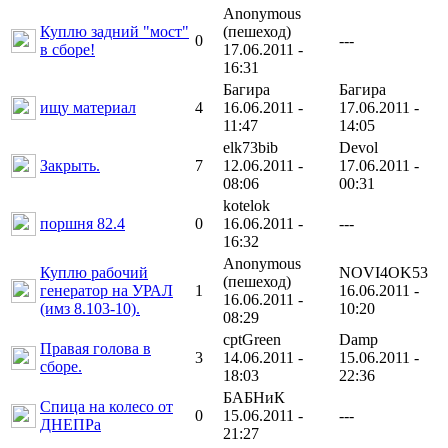
Anonymous
Куплю задний "мост"
(пешеход)
0
---
в сборе!
17.06.2011 -
16:31
Багира
Багира
ищу материал
4
16.06.2011 -
17.06.2011 -
11:47
14:05
elk73bib
Devol
Закрыть.
7
12.06.2011 -
17.06.2011 -
08:06
00:31
kotelok
поршня 82.4
0
16.06.2011 -
---
16:32
Anonymous
Куплю рабочий
NOVI4OK53
(пешеход)
генератор на УРАЛ
1
16.06.2011 -
16.06.2011 -
(имз 8.103-10).
10:20
08:29
cptGreen
Damp
Правая голова в
3
14.06.2011 -
15.06.2011 -
сборе.
18:03
22:36
БАБНиК
Спица на колесо от
0
15.06.2011 -
---
ДНЕПРа
21:27