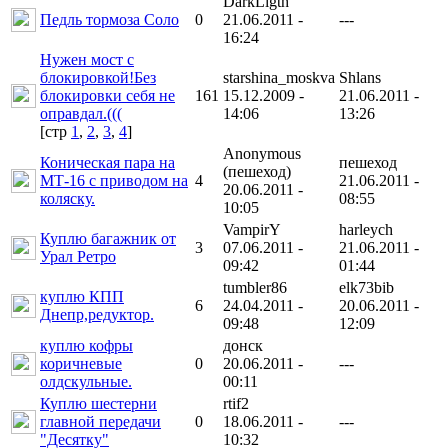
DarkLigth
Педль тормоза Соло
0
21.06.2011 -
---
16:24
Нужен мост с
блокировкой!Без
starshina_moskva
Shlans
блокировки себя не
161
15.12.2009 -
21.06.2011 -
оправдал.(((
14:06
13:26
[cтр
1
,
2
,
3
,
4
]
Anonymous
Коническая пара на
пешеход
(пешеход)
МТ-16 с приводом на
4
21.06.2011 -
20.06.2011 -
коляску.
08:55
10:05
VampirY
harleych
Куплю багажник от
3
07.06.2011 -
21.06.2011 -
Урал Ретро
09:42
01:44
tumbler86
elk73bib
куплю КПП
6
24.04.2011 -
20.06.2011 -
Днепр,редуктор.
09:48
12:09
куплю кофры
донск
коричневые
0
20.06.2011 -
---
олдскульные.
00:11
Куплю шестерни
rtif2
главной передачи
0
18.06.2011 -
---
"Десятку"
10:32