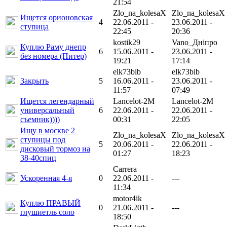
21:54
Zlo_na_kolesaX
Zlo_na_kolesaX
Ищется орионовская
4
22.06.2011 -
23.06.2011 -
ступица
22:45
20:36
kostik29
Vano_Днiпро
Куплю Раму днепр
6
15.06.2011 -
23.06.2011 -
без номера (Питер)
19:21
17:14
elk73bib
elk73bib
Закрыть
5
16.06.2011 -
23.06.2011 -
11:57
07:49
Ищется легендарный
Lancelot-2M
Lancelot-2M
универсальный
6
22.06.2011 -
22.06.2011 -
съемник))))
00:31
22:05
Ищу в москве 2
Zlo_na_kolesaX
Zlo_na_kolesaX
ступицы под
5
20.06.2011 -
22.06.2011 -
дисковый тормоз на
01:27
18:23
38-40спиц
Carrera
Ускоренная 4-я
0
22.06.2011 -
---
11:34
motor4ik
Куплю ПРАВЫЙ
0
21.06.2011 -
---
глушиетль соло
18:50