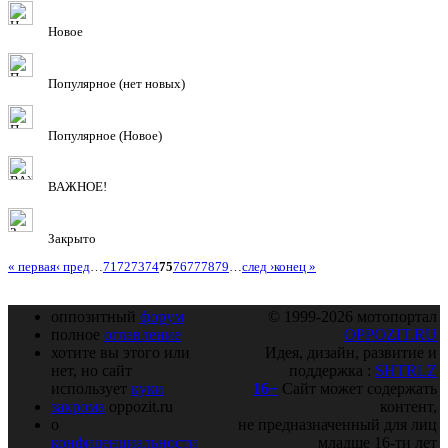
Новое
Популярное (нет новых)
Популярное (Новое)
ВАЖНОЕ!
Закрыто
« первая
‹ пред
…
71
72
73
74
75
76
77
78
79
…
след ›
конец »
оппозитный
форум
© 1999-2026 мотопортал
полное
оглавление
OPPOZIT.RU
хотите вы этого или
Идея, дизайн, развитие и
нет, но сайт
поддержка :
SHTRLZ
использует
куки
16+
Сайт может содержать
закрома
oppozit.ru
контент,
о
не предназначенный для лиц
конфиденциальности
младше 16-ти лет