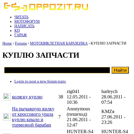
ЧИТАТЬ
МОТОФОРУМ
НАПИСАТЬ
КП
ГАРАЖ
Home
›
Forums
›
МОТОЦИКЛЕТНАЯ БАРАХОЛКА
› КУПЛЮ ЗАПЧАСТИ
КУПЛЮ ЗАПЧАСТИ
Login to post a new forum topic
zig041
harleych
коляску куплю
38
12.05.2011 -
28.06.2011 -
10:36
07:54
На рычажную вилку
Anonymous
KMZя
от кроссового урала
(пешеход)
7
27.06.2011 -
куплю крыло и
21.06.2011 -
23:26
тормозной барабан
12:47
HUNTER-S4
HUNTER-S4