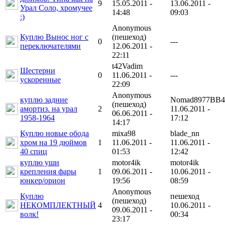
9
15.05.2011 -
13.06.2011 -
Урал Соло, хромучее
14:48
09:03
:)
Anonymous
Куплю Вынос ног с
(пешеход)
0
---
переключателями
12.06.2011 -
22:11
t42Vadim
Шестерни
0
11.06.2011 -
---
ускоренные
22:09
Anonymous
куплю задние
Nomad8977ВВ4
(пешеход)
амортиз. на урал
2
11.06.2011 -
06.06.2011 -
1958-1964
17:12
14:17
Куплю новые обода
mixa98
blade_nn
хром на 19 дюймов
1
11.06.2011 -
11.06.2011 -
40 спиц
01:53
12:42
куплю уши
motor4ik
motor4ik
крепления фары
1
09.06.2011 -
10.06.2011 -
юнкер/орион
19:56
08:59
Anonymous
Куплю
пешеход
(пешеход)
НЕКОМПЛЕКТНЫЙ
4
10.06.2011 -
09.06.2011 -
волк!
00:34
23:17