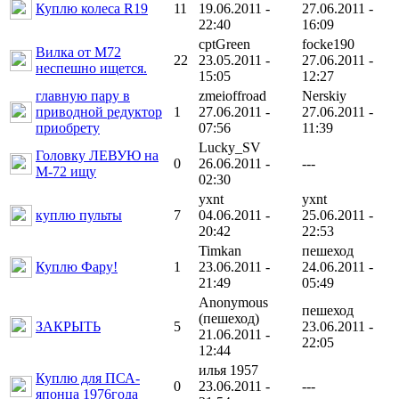
Куплю колеса R19
11
19.06.2011 -
27.06.2011 -
22:40
16:09
cptGreen
focke190
Вилка от М72
22
23.05.2011 -
27.06.2011 -
неспешно ищется.
15:05
12:27
главную пару в
zmeioffroad
Nerskiy
приводной редуктор
1
27.06.2011 -
27.06.2011 -
приобрету
07:56
11:39
Lucky_SV
Головку ЛЕВУЮ на
0
26.06.2011 -
---
М-72 ищу
02:30
yxnt
yxnt
куплю пульты
7
04.06.2011 -
25.06.2011 -
20:42
22:53
Timkan
пешеход
Куплю Фару!
1
23.06.2011 -
24.06.2011 -
21:49
05:49
Anonymous
пешеход
(пешеход)
ЗАКРЫТЬ
5
23.06.2011 -
21.06.2011 -
22:05
12:44
илья 1957
Куплю для ПСА-
0
23.06.2011 -
---
японца 1976года