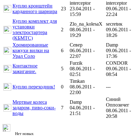
interceptor
interceptor
Куплю кронштейн
23
23.04.2011 -
09.06.2011 -
карданного шарнира
15:59
22:24
Куплю комплект для
Zlo_na_kolesaX
secretик
установки
2
08.06.2011 -
09.06.2011 -
электростартера
19:29
18:26
(КБМТС)
Хромированные
Север
Damp
кожухи вилки на
6
06.06.2011 -
09.06.2011 -
Урал Соло
22:07
17:36
Furzik
CONDOR
Контактное
5
08.06.2011 -
09.06.2011 -
зажигание.
02:51
08:54
Timkan
Куплю переходник!
0
08.06.2011 -
---
22:00
Синий
Мертвые колеса
Damp
Оппозичег
задаром, пиво-соки-
7
04.06.2011 -
08.06.2011 -
воды
21:51
20:58
Нет новых