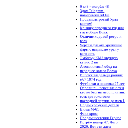
6 ю 8 = истрёж 48
Здох Telegram ,
помогитеклОпОна
Продам литровый Урал
кастом!
Крышку переднего гтц или
гтц в сборе Вояж
Отличие ходовой ретро и
волк
Чертеж флажка крепление
фары с надписью урал у
кого есть
Эмблему КМЗ круглую
куплю 2 шт
Алюминиевый обод на
переднее колесо Волка
Ищутся владельцы ранних
м67 1974 год
Футболки и нашивки 27 лет
Oppozit.ru - пересылаю тем
кто не был на мероприятии.
есть две толстовки
последней партии. размер L
Прдам хромучие детали
Вилка М-61
Фара хром.
Продам шестерни Герцог
Истрёж номер 47. Лето
2026. Вот эти даты