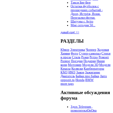
Такси Биг-Бен
Остатки футболок с
прошедших событий -
Дроп, Истрёж, Вояж.
Перезалил фотки.
Шатуны с Avito
Мне сегодня 50...
давай ещё >>
РАЗДЕЛЫ
Юмор
Электрика
Чоппер
Ходовая
Химия
Фото
Супер-самопал
Стихи
и проза
Стиль
Рожи
Ретро
Ремонт
Разное
Поездки
Подарки
Наши
кони
Мотомир
Модели 3D
Модели
Крысы
Коляски
Карбюраторы
КМЗ
ИМЗ
Закон
Зажигание
Двигатель
Байки про байки
Авто
oppozit.ru
Honda
BMW
more tags
Активные обсуждения
форума
Здох Telegram ,
помогитеклОпОна