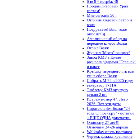
6 ю 8 = истрёж 48
Продам литровый Урал
кастом!
Мне сегодня 50...
Отличие ходовой ретро и
волк
Поздравьте! Взял тоже
оппозит)))
Алюминиевый обод на
переднее колесо Волка
Отрыл Вояж
Журнал "Мото" воскрес!
Завод КМЗ в Киеве
разнесли ударами "Гераней"
и ракет
Крышку переднего гтц или
гтц в сборе Вояж
Собрать М 72 в 2025 году
генератор Г-11А
Эмблему КМЗ круглую
куплю 2 шт
Истрёж номер 47. Лето
2026. Вот эти даты
Пиратские футболки "24
года Оппозит.ру" - остатки
+ ЕЩЁ ОДНА допечатка.
Оппозиту 27 лет!!!
Отмечаем 24-26 апреля
Wolkodav опять постарел
Чертеж флажка крепление