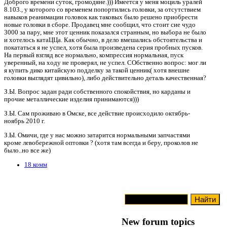
Доброго времени суток, громодяне.))) Имеется у меня моциль уралей
8.103., у которого со временем попортились головки, за отсутствием
навыков реанимации головок как таковых было решено приобрести
новые головки в сборе. Продавец мне сообщил, что стоит сие чудо
3000 за пару, мне этот ценник показался странным, но выбора не было
и хотелось катаЦЦа. Как обычно, в дело вмешались обстоятельства и
покататься я не успел, хотя была произведена серия пробных пусков.
На первый взгляд все нормально, компрессия нормальная, пуск
уверенный, на ходу не проверял, не успел. СОбственно вопрос: мог ли
я купить дико китайскую подделку за такой ценник( хотя внешне
головки выглядят цивильно), либо действительно деталь качественная?
З.Ы. Вопрос задан ради собственного спокойствия, но карданы и
прочие металлические изделия принимаются)))
З.Ы. Сам проживаю в Омске, все действие происходило октябрь-
ноябрь 2010 г.
З.Ы. Омичи, где у нас можно затарится нормальными запчастями
кроме левобережной оптовки ? (хотя там всегда и беру, проколов не
было..но все же)
18 комм
New forum topics