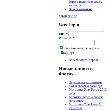
фары с надписью урал у
кого есть
Наша мотожизнь
давай ещё >>
User login
Ник:
*
Password:
*
Запомнить меня надолго
Восстановить пароль
Новые записи в
блогах
Опус на тему оппозитов
Фотоальбом караванера
Мотоцикл Урал Ретро 2013
года
Короткое видео о сборке
мотоцикла
Мотоцикл Урал Соло СТ
2012 года