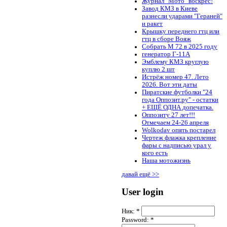
Журнал "Мото" воскрес!
Завод КМЗ в Киеве
разнесли ударами "Гераней"
и ракет
Крышку переднего гтц или
гтц в сборе Вояж
Собрать М 72 в 2025 году
генератор Г-11А
Эмблему КМЗ круглую
куплю 2 шт
Истрёж номер 47. Лето
2026. Вот эти даты
Пиратские футболки "24
года Оппозит.ру" - остатки
+ ЕЩЁ ОДНА допечатка.
Оппозиту 27 лет!!!
Отмечаем 24-26 апреля
Wolkodav опять постарел
Чертеж флажка крепление
фары с надписью урал у
кого есть
Наша мотожизнь
давай ещё >>
User login
Ник:
*
Password:
*