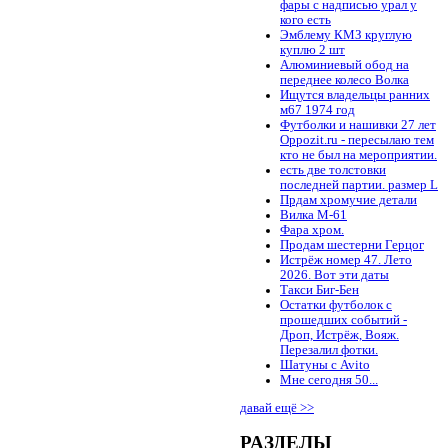
фары с надписью урал у
кого есть
Эмблему КМЗ круглую
куплю 2 шт
Алюминиевый обод на
переднее колесо Волка
Ищутся владельцы ранних
м67 1974 год
Футболки и нашивки 27 лет
Oppozit.ru - пересылаю тем
кто не был на мероприятии.
есть две толстовки
последней партии. размер L
Прдам хромучие детали
Вилка М-61
Фара хром.
Продам шестерни Герцог
Истрёж номер 47. Лето
2026. Вот эти даты
Такси Биг-Бен
Остатки футболок с
прошедших событий -
Дроп, Истрёж, Вояж.
Перезалил фотки.
Шатуны с Avito
Мне сегодня 50...
давай ещё >>
РАЗДЕЛЫ