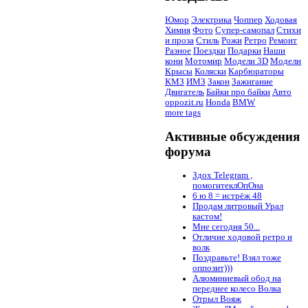
Юмор
Электрика
Чоппер
Ходовая
Химия
Фото
Супер-самопал
Стихи
и проза
Стиль
Рожи
Ретро
Ремонт
Разное
Поездки
Подарки
Наши
кони
Мотомир
Модели 3D
Модели
Крысы
Коляски
Карбюраторы
КМЗ
ИМЗ
Закон
Зажигание
Двигатель
Байки про байки
Авто
oppozit.ru
Honda
BMW
more tags
Активные обсуждения
форума
Здох Telegram ,
помогитеклОпОна
6 ю 8 = истрёж 48
Продам литровый Урал
кастом!
Мне сегодня 50...
Отличие ходовой ретро и
волк
Поздравьте! Взял тоже
оппозит)))
Алюминиевый обод на
переднее колесо Волка
Отрыл Вояж