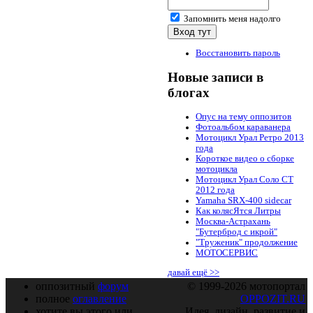
Запомнить меня надолго
Восстановить пароль
Новые записи в
блогах
Опус на тему оппозитов
Фотоальбом караванера
Мотоцикл Урал Ретро 2013
года
Короткое видео о сборке
мотоцикла
Мотоцикл Урал Соло СТ
2012 года
Yamaha SRX-400 sidecar
Как колясЯтся Литры
Москва-Астрахань
"Бутерброд с икрой"
"Труженик" продолжение
МОТОСЕРВИС
давай ещё >>
оппозитный
форум
© 1999-2026 мотопортал
полное
оглавление
OPPOZIT.RU
хотите вы этого или
Идея, дизайн, развитие и