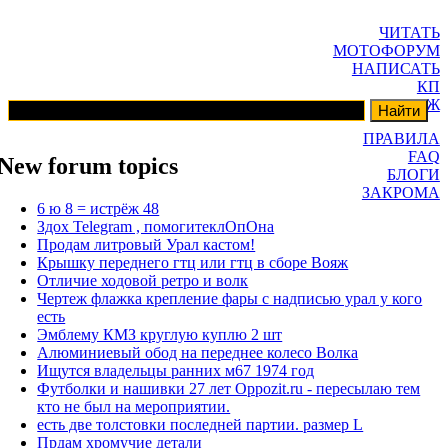
ЧИТАТЬ
МОТОФОРУМ
НАПИСАТЬ
КП
ГАРАЖ
ПРАВИЛА
FAQ
New forum topics
БЛОГИ
ЗАКРОМА
6 ю 8 = истрёж 48
Здох Telegram , помогитеклОпОна
Продам литровый Урал кастом!
Крышку переднего гтц или гтц в сборе Вояж
Отличие ходовой ретро и волк
Чертеж флажка крепление фары с надписью урал у кого
есть
Эмблему КМЗ круглую куплю 2 шт
Алюминиевый обод на переднее колесо Волка
Ищутся владельцы ранних м67 1974 год
Футболки и нашивки 27 лет Oppozit.ru - пересылаю тем
кто не был на мероприятии.
есть две толстовки последней партии. размер L
Прдам хромучие детали