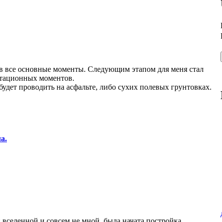
ив все основные моменты. Следующим этапом для меня стал
атационных моментов.
 будет проводить на асфальте, либо сухих полевых грунтовках.
а.
й вселенной и совсем не мной, была начата постройка