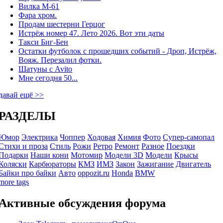
Вилка М-61
Фара хром.
Продам шестерни Герцог
Истрёж номер 47. Лето 2026. Вот эти даты
Такси Биг-Бен
Остатки футболок с прошедших событий - Дроп, Истрёж,
Вояж. Перезалил фотки.
Шатуны с Avito
Мне сегодня 50...
давай ещё >>
РАЗДЕЛЫ
Юмор
Электрика
Чоппер
Ходовая
Химия
Фото
Супер-самопал
Стихи и проза
Стиль
Рожи
Ретро
Ремонт
Разное
Поездки
Подарки
Наши кони
Мотомир
Модели 3D
Модели
Крысы
Коляски
Карбюраторы
КМЗ
ИМЗ
Закон
Зажигание
Двигатель
Байки про байки
Авто
oppozit.ru
Honda
BMW
more tags
Активные обсуждения форума