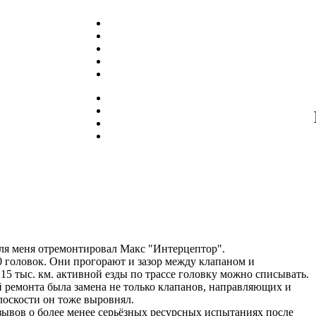
для меня отремонтировал Макс "Интерцептор".
 головок. Они прогорают и зазор между клапаном и
 15 тыс. км. активной езды по трассе головку можно списывать.
й ремонта была замена не только клапанов, направляющих и
лоскости он тоже выровнял.
зывов о более менее серьёзных ресурсных испытаниях после