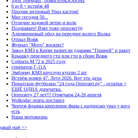
Здох Telegram , помогитеклОпОна
6 ю 8 = истрёж 48
Продам литровый Урал кастом!
Мне сегодня 50...
Отличие ходовой ретро и волк
Поздравьте! Взял тоже оппозит)))
Алюминиевый обод на переднее колесо Волка
Отрыл Вояж
Журнал "Мото" воскрес!
Завод КМЗ в Киеве разнесли ударами "Гераней" и ракет
Крышку переднего гтц или гтц в сборе Вояж
Собрать М 72 в 2025 году
генератор Г-11А
Эмблему КМЗ круглую куплю 2 шт
Истрёж номер 47. Лето 2026. Вот эти даты
Пиратские футболки "24 года Оппозит.ру" - остатки +
ЕЩЁ ОДНА допечатка.
Оппозиту 27 лет!!! Отмечаем 24-26 апреля
Wolkodav опять постарел
Чертеж флажка крепление фары с надписью урал у кого
есть
Наша мотожизнь
давай ещё >>