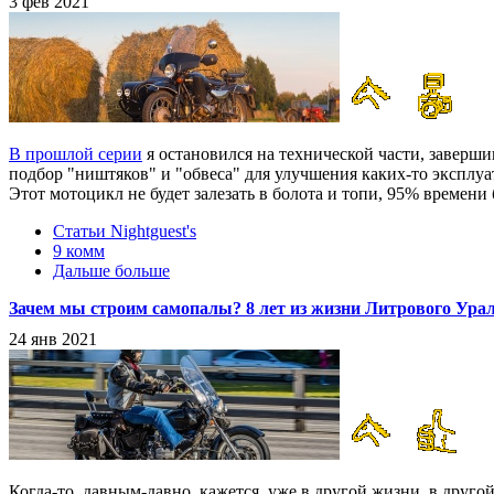
3 фев 2021
В прошлой серии
я остановился на технической части, заверш
подбор "ништяков" и "обвеса" для улучшения каких-то эксплу
Этот мотоцикл не будет залезать в болота и топи, 95% времени
Статьи Nightguest's
9 комм
Дальше больше
Зачем мы строим самопалы? 8 лет из жизни Литрового Урал
24 янв 2021
Когда-то, давным-давно, кажется, уже в другой жизни, в друго