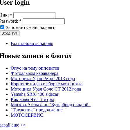
User login
Ник:
*
Password:
*
Запомнить меня надолго
Восстановить пароль
Новые записи в блогах
Опус на тему оппозитов
Фотоальбом караванера
Мотоцикл Урал Ретро 2013 года
Короткое видео о сборке мотоцикла
Мотоцикл Урал Соло СТ 2012 года
Yamaha SRX-400 sidecar
Как колясЯтся Литры
Москва-Астрахань "Бутерброд с икрой"
"Труженик" продолжение
МОТОСЕРВИС
давай ещё >>