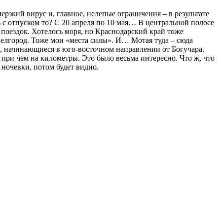
рзкий вирус и, главное, нелепые ограничения – в результате
 с отпуском то? С 20 апреля по 10 мая… В центральной полосе
 поездок. Хотелось моря, но Краснодарский край тоже
Белгород. Тоже мои «места силы». И… Мотая туда – сюда
, начинающиеся в юго-восточном направлении от Богучара.
 при чем на километры. Это было весьма интересно. Что ж, что
и ночевки, потом будет видно.