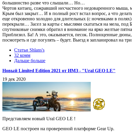
большинство разве что слышали… Но…
Чертов китаец, сожравший несчастного недоваренного мыша, ме
Крым был закрыт… И в полный рост встал вопрос, а что делать
еще откровенно холодно для длительных (с ночевками в полях)
перекрыли… Засел за карты с мыслями скататься на мела, под 
спутниковые снимки обратил я внимание на ярко желтые пятна
Приблизил. Ба! А это, оказывается, песок. Полноценные дюны,
посмотреть и где погулять – будет. Выезд я запланировал на тр
Статьи Shlans's
32 комм
Дальше больше
Новый Limited Edition 2021 от ИМЗ - "Ural GEO LE"
19 дек 2020
Представляем новый Ural GEO LE !
GEO LE построен на проверенной платформе Gear Up.