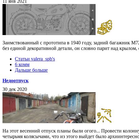
11 янв 2021
Заимствованный с прототипа в 1940 году, задний багажник М
без единой декоративной детали, он словно парит над крылом, 
Статьи valera_spb's
6 комм
Дальше больше
Недоотпуск
30 дек 2020
На этот весенний отпуск планы были огого... Провести колонн
четырьмя колясычами, что из этого выйдет было архиинтересн