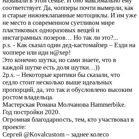
называли в этой семье. И оно максимально ему
соответствует. Да, чопперы почти вымерли, как
и старые нижнеклапанные мотоциклы. И им уже
не место в современном суетливом мире
пластиковых одноразовых вещей и
инстаграмных позеров… Но так ли это?...
p.s. - Как сказал один дед-кастомайзер – Езди на
чоппере или иди н@хер!
Это конечно шутка, но сами знаете, что в
каждой шутке есть доля шутки…))
2p.s. – Некоторые критики бы сказали, что
седло стоит несколько выше идеальных
пропорций, да, это так и обусловлено высоким
ростом владельца.
Мастерская Романа Молчанова Hammerbike.
Год постройки 2020.
Огромная благодарность, тем, кто участвовал в
проекте:
Сергей @Kovalcustom – заднее колесо