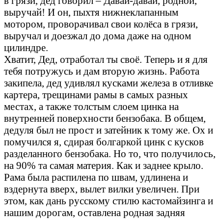
в грязи, дед говорил – Давай-давай, родной,
выручай! И он, пыхтя нижнеклапанным
мотором, проворачивал свои колёса в грязи,
выручал и доезжал до дома даже на одном
цилиндре.
Хватит, Дед, отработал ты своё. Теперь и я для
тебя потружусь и дам вторую жизнь. Работа
закипела, дед удивлял кусками железа в отливке
картера, трещинами рамы в самых разных
местах, а также толстым слоем цинка на
внутренней поверхности бензобака. В общем,
дедуля был не прост и затейник к тому же. Ох и
помучился я, сдирая болгаркой цинк с кусков
разделанного бензобака. Но то, что получилось,
на 90% та самая материя. Как и заднее крыло.
Рама была распилена по швам, удлинена и
вздернута вверх, вылет вилки увеличен. При
этом, как дань русскому стилю кастомайзинга и
нашим дорогам, оставлена родная задняя