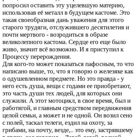
попросил оставить эту уцелевшую материю,
использовав её металл в будущем кастоме. Это
такая своеобразная дань уважения для этого
старого трудяги, отслужившего десятилетия и
почти мертвого - возродиться в образе
великолепного кастома. Сердце его еще было
живо, значит всё возможно. И я приступил к
Процессу перерождения.
Для кого-то может показаться пафосным, то что
написано выше, то, что я говорю о железяке как
о одушевленном предмете. Но это правда - у
него есть душа, вещи с годами ее приобретают,
это часть души тех людей, для которых они
служили. А этот мотоцикл, в свое время, был и
работягой, и главным средством передвижения
целой семьи, а может и не одной. Он возил сено
с полей, таскал телеги, ездил на охоту, за
грибами, на почту, везде,.. это ему, застрявшему