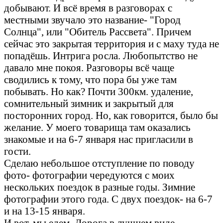
добывают. И всё время в разговорах с
местными звучало это название- "Город
Солнца", или "Обитель Рассвета". Причем
сейчас это закрытая территория и с маху туда не
попадёшь. Интрига росла. Любопытство не
давало мне покоя. Разговоры всё чаще
сводились к тому, что пора бы уже там
побывать. Но как? Почти 300км. удаление,
сомнительный зимник и закрытый для
посторонних город. Но, как говорится, было бы
желание. У моего товарища там оказались
знакомые и на 6-7 января нас пригласили в
гости.
Сделаю небольшое отступление по поводу
фото- фотографии чередуются с моих
нескольких поездок в разные годы. Зимние
фотографии этого года. С двух поездок- на 6-7
и на 13-15 января.
И вот, мы едем. Дорога в лучшем виде.