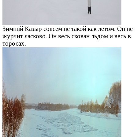
Зимний Казыр совсем не такой как летом. Он не
журчит ласково. Он весь скован льдом и весь в
торосах.