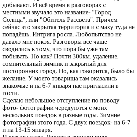
добывают. И всё время в разговорах с
местными звучало это название- "Город
Солнца", или "Обитель Рассвета". Причем
сейчас это закрытая территория и с маху туда не
попадёшь. Интрига росла. Любопытство не
давало мне покоя. Разговоры всё чаще
сводились к тому, что пора бы уже там
побывать. Но как? Почти 300км. удаление,
сомнительный зимник и закрытый для
посторонних город. Но, как говорится, было бы
желание. У моего товарища там оказались
знакомые и на 6-7 января нас пригласили в
гости.
Сделаю небольшое отступление по поводу
фото- фотографии чередуются с моих
нескольких поездок в разные годы. Зимние
фотографии этого года. С двух поездок- на 6-7
и на 13-15 января.
И вот, мы едем. Дорога в лучшем виде.