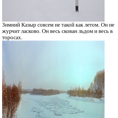
Зимний Казыр совсем не такой как летом. Он не
журчит ласково. Он весь скован льдом и весь в
торосах.