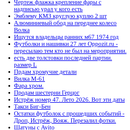
Чертеж флажка крепление фары с
надписью урал у кого есть
Эмблему КМЗ круглую куплю 2 шт
Алюминиевый обод на переднее колесо
Волка
Ищутся владельцы ранних м67 1974 год
Футболки и нашивки 27 лет Oppozit.ru -
пересылаю тем кто не был на мероприятии.
есть две толстовки последней партии.
размер L
Прдам хромучие детали
Вилка М-61
Фара хром.
Продам шестерни Герцог
Истрёж номер 47. Лето 2026. Вот эти даты
Такси Биг-Бен
Остатки футболок с прошедших событий -
Дроп, Истрёж, Вояж. Перезалил фотки.
Шатуны с Avito