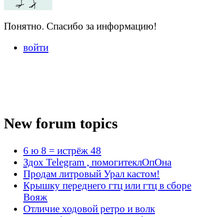
Понятно. Спасибо за информацию!
войти
New forum topics
6 ю 8 = истрёж 48
Здох Telegram , помогитеклОпОна
Продам литровый Урал кастом!
Крышку переднего гтц или гтц в сборе
Вояж
Отличие ходовой ретро и волк