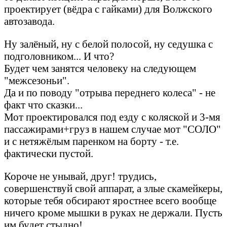
проектирует (вёдра с гайками) для Волжского
автозавода.
Ну залёный, ну с белой полосой, ну седушка с
подголовником... И что?
Будет чем занятся человеку на следующем
"межсезоньи".
Да и по поводу "отрыва переднего колеса" - не
факт что сказки...
Мот проектировался под езду с коляской и 3-мя
пассажирами+груз в нашем случае мот "СОЛО"
и с нетяжёлым паренком на борту - т.е.
фактически пустой.
Короче не унывай, друг! трудись,
совершенствуй свой аппарат, а злые скамейкеры,
которые тебя обсирают яростнее всего вообще
ничего кроме мышки в руках не держали. Пусть
им будет стыдно!