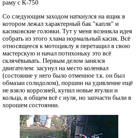
раму с К-750
Со следующим заходом наткнулся на ящик в
котором лежал характерный бак "капля" и
касиковские головки. Тут у меня возникла идея
собрать из этого хлама нормальный касик. Всё
относящееся к мотоциклу я перетащил в свою
мастерскую и начал потихоньку это всё
склячёвывать. Первым делом занялся
двигателем: засунул на место коленвал
(состояние у него было отменное т.к. он был
обмазан солидолом), поршни на удивление ещё
не взяло коррозией, купил новые втулки и
кольца, в общем всё с нуля, но запчасти были в
хорошем состоянии.