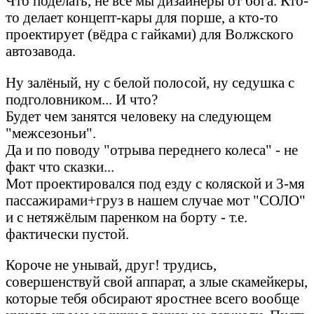
Что поделать, не все мы дизайнеры от бога. Кто-
то делает концепт-кары для порше, а кто-то
проектирует (вёдра с гайками) для Волжского
автозавода.
Ну залёный, ну с белой полосой, ну седушка с
подголовником... И что?
Будет чем занятся человеку на следующем
"межсезоньи".
Да и по поводу "отрыва переднего колеса" - не
факт что сказки...
Мот проектировался под езду с коляской и 3-мя
пассажирами+груз в нашем случае мот "СОЛО"
и с нетяжёлым паренком на борту - т.е.
фактически пустой.
Короче не унывай, друг! трудись,
совершенствуй свой аппарат, а злые скамейкеры,
которые тебя обсирают яростнее всего вообще