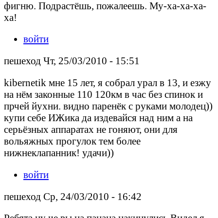
фигню. Подрастёшь, пожалеешь. Му-ха-ха-ха-
ха!
войти
пешеход Чт, 25/03/2010 - 15:51
kibernetik мне 15 лет, я собрал урал в 13, и езжу
на нём законные 110 120км в час без спинок и
прчей йухни. видно паренёк с руками молодец))
купи себе ИЖика да издевайся над ним а на
серьёзных аппаратах не гоняют, они для
вольяжных прогулок тем более
нижнеклапанник! удачи))
войти
пешеход Ср, 24/03/2010 - 16:42
Ребята ну че вы на пацана накинулись.Видел я