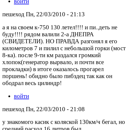
войти
пешеход Пн, 22/03/2010 - 21:13
а я на своем к-750 130 летел!!!! и пи..деть не
буду!!!! рядом валили 2-а ДНЕПРА
(СВИДЕТЕЛИ). НО ПРАВДА разгонял я его
километров 7 и пилил с небольшой горки (мост
8-ка). после 9-ти км раздался громкий
хлопок(генератор вырвало, и почти все
прокладки) в итоге оказалось прогарел
поршень! обидно было пибздец так как он
ободрал весь цилиндр!
войти
пешеход Пн, 22/03/2010 - 21:08
у знакомого касик с коляской 130км/ч бегал, но
средний расход 16 литров был.