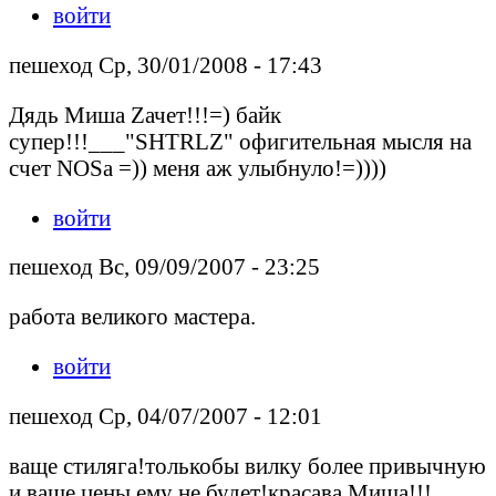
войти
пешеход Ср, 30/01/2008 - 17:43
Дядь Миша Zачет!!!=) байк
супер!!!___"SHTRLZ" офигительная мысля на
счет NOSа =)) меня аж улыбнуло!=))))
войти
пешеход Вс, 09/09/2007 - 23:25
работа великого мастера.
войти
пешеход Ср, 04/07/2007 - 12:01
ваще стиляга!толькобы вилку более привычную
и ваще цены ему не будет!красава Миша!!!