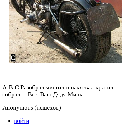
А-В-С Разобрал-чистил-шпаклевал-красил-
собрал… Все. Ваш Дядя Миша.
Anonymous (пешеход)
войти