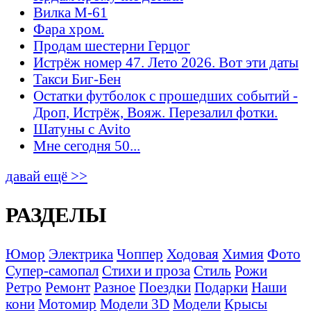
Вилка М-61
Фара хром.
Продам шестерни Герцог
Истрёж номер 47. Лето 2026. Вот эти даты
Такси Биг-Бен
Остатки футболок с прошедших событий -
Дроп, Истрёж, Вояж. Перезалил фотки.
Шатуны с Avito
Мне сегодня 50...
давай ещё >>
РАЗДЕЛЫ
Юмор
Электрика
Чоппер
Ходовая
Химия
Фото
Супер-самопал
Стихи и проза
Стиль
Рожи
Ретро
Ремонт
Разное
Поездки
Подарки
Наши
кони
Мотомир
Модели 3D
Модели
Крысы