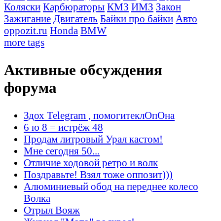
Коляски
Карбюраторы
КМЗ
ИМЗ
Закон
Зажигание
Двигатель
Байки про байки
Авто
oppozit.ru
Honda
BMW
more tags
Активные обсуждения
форума
Здох Telegram , помогитеклОпОна
6 ю 8 = истрёж 48
Продам литровый Урал кастом!
Мне сегодня 50...
Отличие ходовой ретро и волк
Поздравьте! Взял тоже оппозит)))
Алюминиевый обод на переднее колесо
Волка
Отрыл Вояж