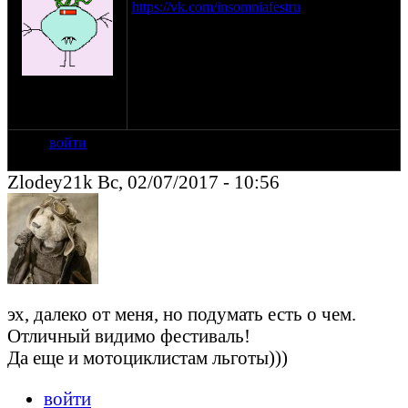
https://vk.com/insomniafestru
Есть желающие присоединиться?
На територии будет "мотолагерь". В том
году 500р было с мотика.
на сайте: ноя-04
нахождение:
Пущино
войти
Zlodey21k Вс, 02/07/2017 - 10:56
эх, далеко от меня, но подумать есть о чем.
Отличный видимо фестиваль!
Да еще и мотоциклистам льготы)))
войти