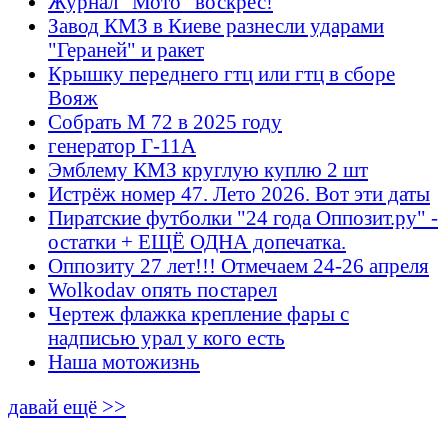
Журнал "Мото" воскрес!
Завод КМЗ в Киеве разнесли ударами
"Гераней" и ракет
Крышку переднего гтц или гтц в сборе
Вояж
Собрать М 72 в 2025 году
генератор Г-11А
Эмблему КМЗ круглую куплю 2 шт
Истрёж номер 47. Лето 2026. Вот эти даты
Пиратские футболки "24 года Оппозит.ру" -
остатки + ЕЩЁ ОДНА допечатка.
Оппозиту 27 лет!!! Отмечаем 24-26 апреля
Wolkodav опять постарел
Чертеж флажка крепление фары с
надписью урал у кого есть
Наша мотожизнь
давай ещё >>