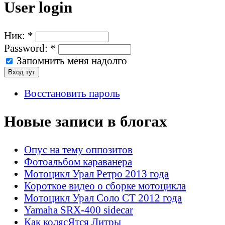
User login
Ник:
*
Password:
*
Запомнить меня надолго
Восстановить пароль
Новые записи в блогах
Опус на тему оппозитов
Фотоальбом караванера
Мотоцикл Урал Ретро 2013 года
Короткое видео о сборке мотоцикла
Мотоцикл Урал Соло СТ 2012 года
Yamaha SRX-400 sidecar
Как колясЯтся Литры