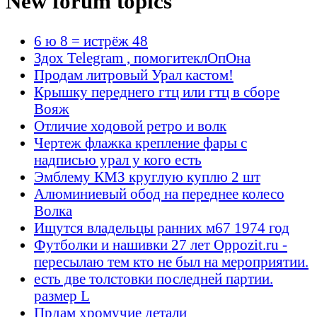
New forum topics
6 ю 8 = истрёж 48
Здох Telegram , помогитеклОпОна
Продам литровый Урал кастом!
Крышку переднего гтц или гтц в сборе
Вояж
Отличие ходовой ретро и волк
Чертеж флажка крепление фары с
надписью урал у кого есть
Эмблему КМЗ круглую куплю 2 шт
Алюминиевый обод на переднее колесо
Волка
Ищутся владельцы ранних м67 1974 год
Футболки и нашивки 27 лет Oppozit.ru -
пересылаю тем кто не был на мероприятии.
есть две толстовки последней партии.
размер L
Прдам хромучие детали