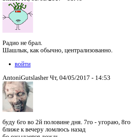
Радио не брал.
Шашлык, как обычно, централизованно.
войти
AntoniGutslasher Чт, 04/05/2017 - 14:53
буду 6го во 2й половине дня. 7го - угораю, 8го
ближе к вечеру ломлюсь назад
бо ожыдается дождь