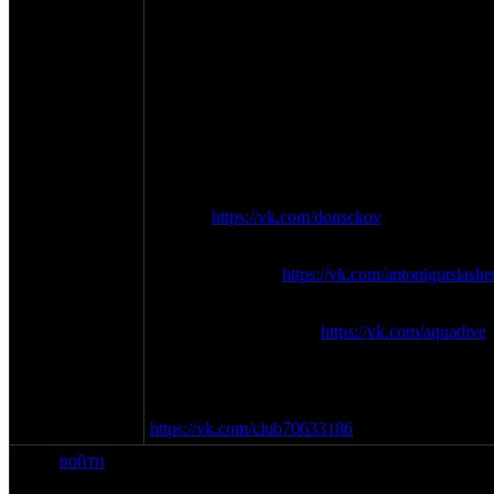
корпусах... и все такое).
Полный угар - 1800р/2суток (заезд с пятницы
В стоимость двух последних включены койко
Номера хоть и винтажные, но чистые, теплые
К сотрудничеству приглашаются:
мотомагазины, интернет магазины, мастерски
будет привезти с собой свою продукцию и ка
По всем вопросам и с предложениями, пишит
Донск -
https://vk.com/donsckov
(по общим во
Телефон: +7 926 165 19 80
Antonigutslasher -
https://vk.com/antonigutslashe
Телефон: +7 916 308 16 69
Евгений (Подводник)
https://vk.com/aquadive
Карта 4276 3800 1533 0736 (Владимир Серге
Телефон: +7 916 382 75 73 СМС-те как пришл
Мероприятие в Контакте:
https://vk.com/club70633186
войти