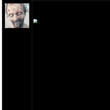
AntoniGutslasher
21-23 АПРЕЛЯ Фрязино, Пансионат Приозёр
Приглашаем всех мотоциклистов и сочуству
пикник ЖЕЛТЫМ по ЧЁРНОМУ!
на сайте: авг-07
нахождение:
Измайлово,
Семёновская!