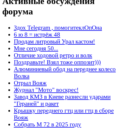
Активные обсуждения
форума
Здох Telegram , помогитеклОпОна
6 ю 8 = истрёж 48
Продам литровый Урал кастом!
Мне сегодня 50...
Отличие ходовой ретро и волк
Поздравьте! Взял тоже оппозит)))
Алюминиевый обод на переднее колесо
Волка
Отрыл Вояж
Журнал "Мото" воскрес!
Завод КМЗ в Киеве разнесли ударами
"Гераней" и ракет
Крышку переднего гтц или гтц в сборе
Вояж
Собрать М 72 в 2025 году