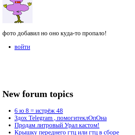
фото добавил но оно куда-то пропало!
войти
New forum topics
6 ю 8 = истрёж 48
Здох Telegram , помогитеклОпОна
Продам литровый Урал кастом!
Крышку переднего гтц или гтц в сборе