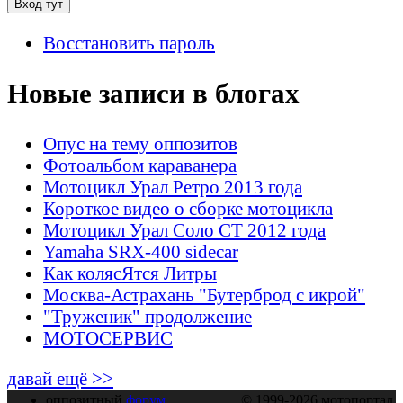
Восстановить пароль
Новые записи в блогах
Опус на тему оппозитов
Фотоальбом караванера
Мотоцикл Урал Ретро 2013 года
Короткое видео о сборке мотоцикла
Мотоцикл Урал Соло СТ 2012 года
Yamaha SRX-400 sidecar
Как колясЯтся Литры
Москва-Астрахань "Бутерброд с икрой"
"Труженик" продолжение
МОТОСЕРВИС
давай ещё >>
оппозитный
форум
© 1999-2026 мотопортал