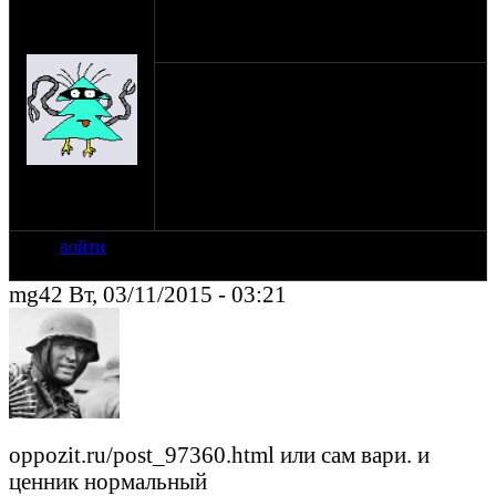
оппозитчик
Anonymous
03-11-15 1:08
(пешеход)
Маятник стоит стоковый. Как сделать
маятник на днепр как у кбмтс? Может
продает кто?
на сайте: янв-70
нахождение:
Тверь
войти
mg42 Вт, 03/11/2015 - 03:21
oppozit.ru/post_97360.html или сам вари. и
ценник нормальный