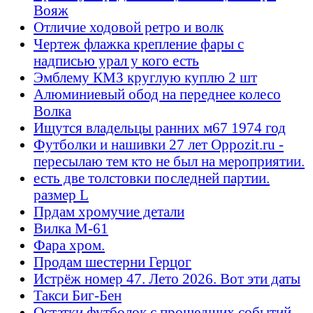
Вояж
Отличие ходовой ретро и волк
Чертеж флажка крепление фары с
надписью урал у кого есть
Эмблему КМЗ круглую куплю 2 шт
Алюминиевый обод на переднее колесо
Волка
Ищутся владельцы ранних м67 1974 год
Футболки и нашивки 27 лет Oppozit.ru -
пересылаю тем кто не был на мероприятии.
есть две толстовки последней партии.
размер L
Прдам хромучие детали
Вилка М-61
Фара хром.
Продам шестерни Герцог
Истрёж номер 47. Лето 2026. Вот эти даты
Такси Биг-Бен
Остатки футболок с прошедших событий -