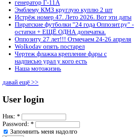
генератор Г-11А
Эмблему КМЗ круглую куплю 2 шт
Истрёж номер 47. Лето 2026. Вот эти даты
Пиратские футболки "24 года Оппозит.ру" -
остатки + ЕЩЁ ОДНА допечатка.
Оппозиту 27 лет!!! Отмечаем 24-26 апреля
Wolkodav опять постарел
Чертеж флажка крепление фары с
надписью урал у кого есть
Наша мотожизнь
давай ещё >>
User login
Ник:
*
Password:
*
Запомнить меня надолго