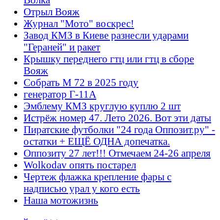
Отрыл Вояж
Журнал "Мото" воскрес!
Завод КМЗ в Киеве разнесли ударами
"Гераней" и ракет
Крышку переднего гтц или гтц в сборе
Вояж
Собрать М 72 в 2025 году
генератор Г-11А
Эмблему КМЗ круглую куплю 2 шт
Истрёж номер 47. Лето 2026. Вот эти даты
Пиратские футболки "24 года Оппозит.ру" -
остатки + ЕЩЁ ОДНА допечатка.
Оппозиту 27 лет!!! Отмечаем 24-26 апреля
Wolkodav опять постарел
Чертеж флажка крепление фары с
надписью урал у кого есть
Наша мотожизнь