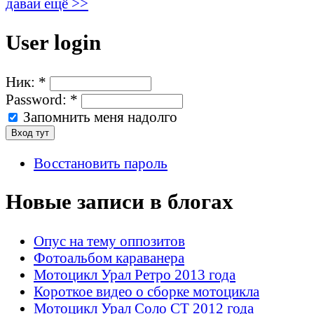
давай ещё >>
User login
Ник:
*
Password:
*
Запомнить меня надолго
Восстановить пароль
Новые записи в блогах
Опус на тему оппозитов
Фотоальбом караванера
Мотоцикл Урал Ретро 2013 года
Короткое видео о сборке мотоцикла
Мотоцикл Урал Соло СТ 2012 года