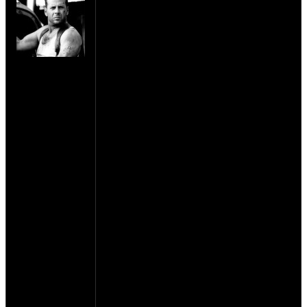
Добро пожаловать на восьмой ежегодный
гряземесный мотофест Лев Николаич
2015!!!
Срок проведения с 13.11.15 (пт) по
на сайте: мар-10
15.11.15 (вскр)
нахождение: Тул.
Место проведение прежнее - Велегож,
обл. п Заокск
Тульская обл, Заокский район. 54.702043,
37.248684
Зрители на гонку, зрители на концерт,
палатки на территории, стоянка для мото
охраняемая - это все бесплатно. Цены на
проживание и гонку в соответствующих
ветках форума.
Точки питания на базе и на поляне будут
работать на полную!!!
Атрибутика будет в продаже.
Всем добро пожаловать!!!
Проживание viewtopic.php?f=22&t=2720