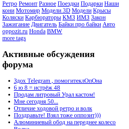
Ретро
Ремонт
Разное
Поездки
Подарки
Наши
кони
Мотомир
Модели 3D
Модели
Крысы
Коляски
Карбюраторы
КМЗ
ИМЗ
Закон
Зажигание
Двигатель
Байки про байки
Авто
oppozit.ru
Honda
BMW
more tags
Активные обсуждения
форума
Здох Telegram , помогитеклОпОна
6 ю 8 = истрёж 48
Продам литровый Урал кастом!
Мне сегодня 50...
Отличие ходовой ретро и волк
Поздравьте! Взял тоже оппозит)))
Алюминиевый обод на переднее колесо
Волка