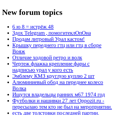
New forum topics
6 ю 8 = истрёж 48
Здох Telegram , помогитеклОпОна
Продам литровый Урал кастом!
Крышку переднего гтц или гтц в сборе
Вояж
Отличие ходовой ретро и волк
Чертеж флажка крепление фары с
надписью урал у кого есть
Эмблему КМЗ круглую куплю 2 шт
Алюминиевый обод на переднее колесо
Волка
Ищутся владельцы ранних м67 1974 год
Футболки и нашивки 27 лет Oppozit.ru -
пересылаю тем кто не был на мероприятии.
есть две толстовки последней партии.