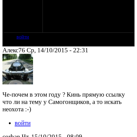
программы в баре «Грязный
СамоГонщик»
15.11.2015
09.00 – 10:30 Завтрак
Печальное расставание и отступление
войти
Алекс76 Ср, 14/10/2015 - 22:31
Че-почем в этом году ? Кинь прямую ссылку
что ли на тему у Самогонщиков, а то искать
неохота :-)
войти
corban Чт, 15/10/2015 - 08:09