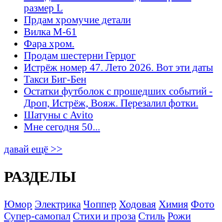
размер L
Прдам хромучие детали
Вилка М-61
Фара хром.
Продам шестерни Герцог
Истрёж номер 47. Лето 2026. Вот эти даты
Такси Биг-Бен
Остатки футболок с прошедших событий -
Дроп, Истрёж, Вояж. Перезалил фотки.
Шатуны с Avito
Мне сегодня 50...
давай ещё >>
РАЗДЕЛЫ
Юмор
Электрика
Чоппер
Ходовая
Химия
Фото
Супер-самопал
Стихи и проза
Стиль
Рожи