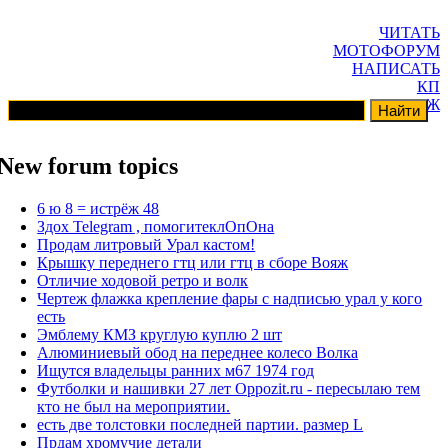
ЧИТАТЬ
МОТОФОРУМ
НАПИСАТЬ
КП
ГАРАЖ
New forum topics
6 ю 8 = истрёж 48
Здох Telegram , помогитеклОпОна
Продам литровый Урал кастом!
Крышку переднего гтц или гтц в сборе Вояж
Отличие ходовой ретро и волк
Чертеж флажка крепление фары с надписью урал у кого
есть
Эмблему КМЗ круглую куплю 2 шт
Алюминиевый обод на переднее колесо Волка
Ищутся владельцы ранних м67 1974 год
Футболки и нашивки 27 лет Oppozit.ru - пересылаю тем
кто не был на мероприятии.
есть две толстовки последней партии. размер L
Прдам хромучие детали