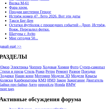
Вилка М-61
Фара хром.
Продам шестерни Герцог
Истрёж номер 47. Лето 2026. Вот эти даты
Такси Биг-Бен
Остатки футболок с прошедших событий - Дроп, Истрёж,
Вояж. Перезалил фотки.
Шатуны с Avito
Мне сегодня 50...
давай ещё >>
РАЗДЕЛЫ
Юмор
Электрика
Чоппер
Ходовая
Химия
Фото
Супер-самопал
Стихи и проза
Стиль
Рожи
Ретро
Ремонт
Разное
Поездки
Подарки
Наши кони
Мотомир
Модели 3D
Модели
Крысы
Коляски
Карбюраторы
КМЗ
ИМЗ
Закон
Зажигание
Двигатель
Байки про байки
Авто
oppozit.ru
Honda
BMW
more tags
Активные обсуждения форума