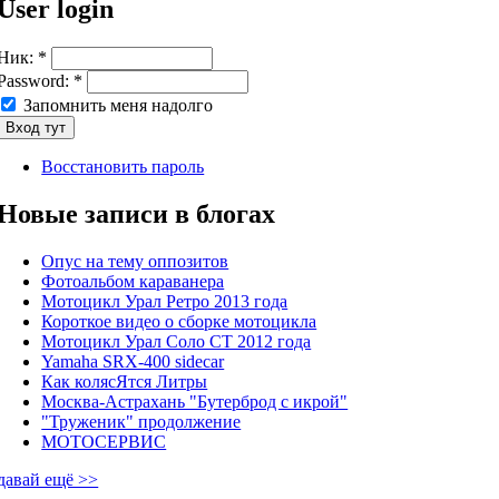
User login
Ник:
*
Password:
*
Запомнить меня надолго
Восстановить пароль
Новые записи в блогах
Опус на тему оппозитов
Фотоальбом караванера
Мотоцикл Урал Ретро 2013 года
Короткое видео о сборке мотоцикла
Мотоцикл Урал Соло СТ 2012 года
Yamaha SRX-400 sidecar
Как колясЯтся Литры
Москва-Астрахань "Бутерброд с икрой"
"Труженик" продолжение
МОТОСЕРВИС
давай ещё >>