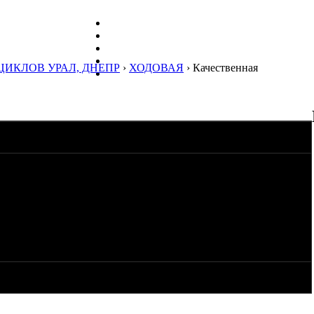
ЦИКЛОВ УРАЛ, ДНЕПР
›
ХОДОВАЯ
› Качественная
дних амортизаторов. Отдельно этой детали не встречал. Новые
чу подобрать подходящий шток из автопрома и заказать
ящую заготовку Ф12мм.