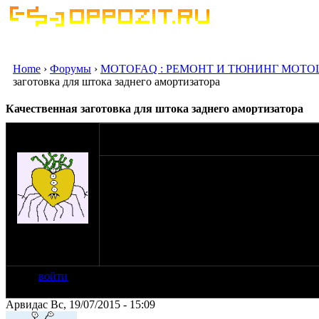
Home
›
Форумы
›
MOTOFAQ : РЕМОНТ И ТЮНИНГ МОТО
заготовка для штока заднего амортизатора
Качественная заготовка для штока заднего амортизатора
оппозитчик
19-07-15 10:46
ManFire
Всем привет!
Возникла необходимость заменить штоки за
покупать, в данном случае, не кошерно. Хо
доработку токарю. Помогите найти подход
на сайте: июн-12
нахождение:
Таганрог
войти
Арвидас Вс, 19/07/2015 - 15:09