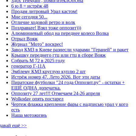
Здох Telegram , помогитеклОпОна
6 ю 8 = истрёж 48
Продам литровый Урал кастом!
Мне сегодня 50...
Отличие ходовой ретро и волк
Поздравьте! Взял тоже оппозит)))
Алюминиевый обод на переднее колесо Волка
Отрыл Вояж
Журнал "Мото" воскрес!
Завод КМЗ в Киеве разнесли ударами "Гераней" и ракет
Крышку переднего гтц или гтц в сборе Вояж
Собрать М 72 в 2025 году
генератор Г-11А
Эмблему КМЗ круглую куплю 2 шт
Истрёж номер 47. Лето 2026. Вот эти даты
Пиратские футболки "24 года Оппозит.ру" - остатки +
ЕЩЁ ОДНА допечатка.
Оппозиту 27 лет!!! Отмечаем 24-26 апреля
Wolkodav опять постарел
Чертеж флажка крепление фары с надписью урал у кого
есть
Наша мотожизнь
давай ещё >>