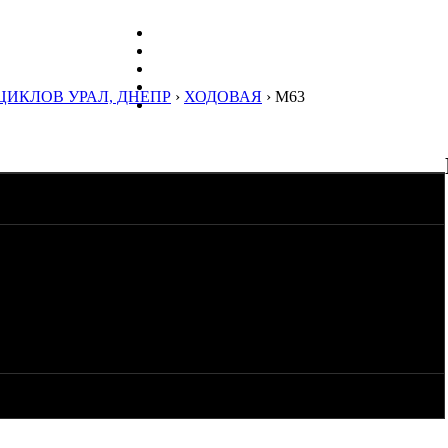
ЦИКЛОВ УРАЛ, ДНЕПР
›
ХОДОВАЯ
› М63
ось Непрокачать.
гая хрень