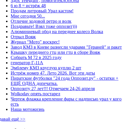
Здох Telegram , помогитеклОпОна
6 ю 8 = истрёж 48
Продам литровый Урал кастом!
Мне сегодня 50...
Отличие ходовой ретро и волк
Поздравьте! Взял тоже оппозит)))
Алюминиевый обод на переднее колесо Волка
Отрыл Вояж
Журнал "Мото" воскрес!
Завод КМЗ в Киеве разнесли ударами "Гераней" и ракет
Крышку переднего гтц или гтц в сборе Вояж
Собрать М 72 в 2025 году
генератор Г-11А
Эмблему КМЗ круглую куплю 2 шт
Истрёж номер 47. Лето 2026. Вот эти даты
Пиратские футболки "24 года Оппозит.ру" - остатки +
ЕЩЁ ОДНА допечатка.
Оппозиту 27 лет!!! Отмечаем 24-26 апреля
Wolkodav опять постарел
Чертеж флажка крепление фары с надписью урал у кого
есть
Наша мотожизнь
давай ещё >>