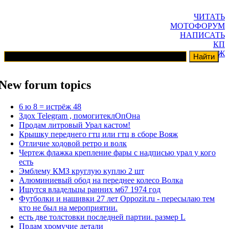
ЧИТАТЬ
МОТОФОРУМ
НАПИСАТЬ
КП
ГАРАЖ
New forum topics
6 ю 8 = истрёж 48
Здох Telegram , помогитеклОпОна
Продам литровый Урал кастом!
Крышку переднего гтц или гтц в сборе Вояж
Отличие ходовой ретро и волк
Чертеж флажка крепление фары с надписью урал у кого
есть
Эмблему КМЗ круглую куплю 2 шт
Алюминиевый обод на переднее колесо Волка
Ищутся владельцы ранних м67 1974 год
Футболки и нашивки 27 лет Oppozit.ru - пересылаю тем
кто не был на мероприятии.
есть две толстовки последней партии. размер L
Прдам хромучие детали