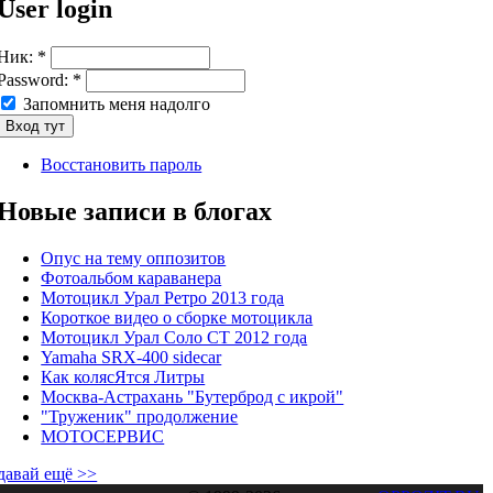
User login
Ник:
*
Password:
*
Запомнить меня надолго
Восстановить пароль
Новые записи в блогах
Опус на тему оппозитов
Фотоальбом караванера
Мотоцикл Урал Ретро 2013 года
Короткое видео о сборке мотоцикла
Мотоцикл Урал Соло СТ 2012 года
Yamaha SRX-400 sidecar
Как колясЯтся Литры
Москва-Астрахань "Бутерброд с икрой"
"Труженик" продолжение
МОТОСЕРВИС
давай ещё >>