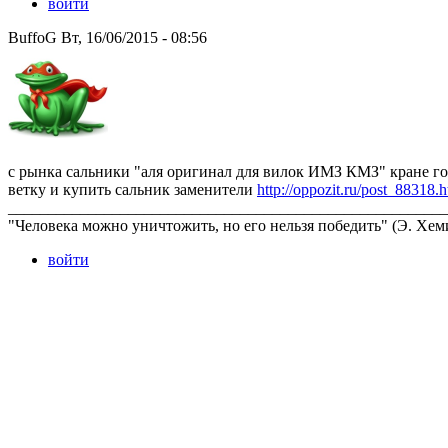
войти
BuffoG Вт, 16/06/2015 - 08:56
с рынка сальники "аля оригинал для вилок ИМЗ КМЗ" кране гов
ветку и купить сальник заменители
http://oppozit.ru/post_88318.h
_______________________________________________________
"Человека можно уничтожить, но его нельзя победить" (Э. Хем
войти