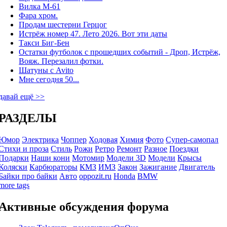
Вилка М-61
Фара хром.
Продам шестерни Герцог
Истрёж номер 47. Лето 2026. Вот эти даты
Такси Биг-Бен
Остатки футболок с прошедших событий - Дроп, Истрёж,
Вояж. Перезалил фотки.
Шатуны с Avito
Мне сегодня 50...
давай ещё >>
РАЗДЕЛЫ
Юмор
Электрика
Чоппер
Ходовая
Химия
Фото
Супер-самопал
Стихи и проза
Стиль
Рожи
Ретро
Ремонт
Разное
Поездки
Подарки
Наши кони
Мотомир
Модели 3D
Модели
Крысы
Коляски
Карбюраторы
КМЗ
ИМЗ
Закон
Зажигание
Двигатель
Байки про байки
Авто
oppozit.ru
Honda
BMW
more tags
Активные обсуждения форума