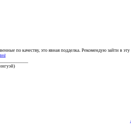
енные по качеству, это явная подделка. Рекомендую зайти в эту
tml
____________
ингуэй)