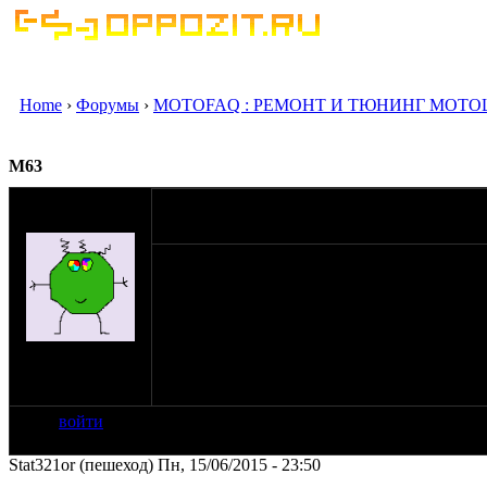
Home
›
Форумы
›
MOTOFAQ : РЕМОНТ И ТЮНИНГ МОТО
М63
оппозитчик
15-06-15 23:46
everdinas
Перебрал амортики и вилку Мъ63
залил гидравлику W10
Всё ок после дня- другого - ето застопорил
Наверное резина впитала и набухла или дру
на сайте: окт-13
нахождение:
Вильнюс
войти
Stat321or (пешеход) Пн, 15/06/2015 - 23:50