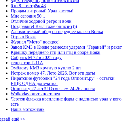
Здох Telegram , помогитеклОпОна
6 ю 8 = истрёж 48
Продам литровый Урал кастом!
Мне сегодня 50...
Отличие ходовой ретро и волк
Поздравьте! Взял тоже оппозит)))
Алюминиевый обод на переднее колесо Волка
Отрыл Вояж
Журнал "Мото" воскрес!
Завод КМЗ в Киеве разнесли ударами "Гераней" и ракет
Крышку переднего гтц или гтц в сборе Вояж
Собрать М 72 в 2025 году
генератор Г-11А
Эмблему КМЗ круглую куплю 2 шт
Истрёж номер 47. Лето 2026. Вот эти даты
Пиратские футболки "24 года Оппозит.ру" - остатки +
ЕЩЁ ОДНА допечатка.
Оппозиту 27 лет!!! Отмечаем 24-26 апреля
Wolkodav опять постарел
Чертеж флажка крепление фары с надписью урал у кого
есть
Наша мотожизнь
давай ещё >>