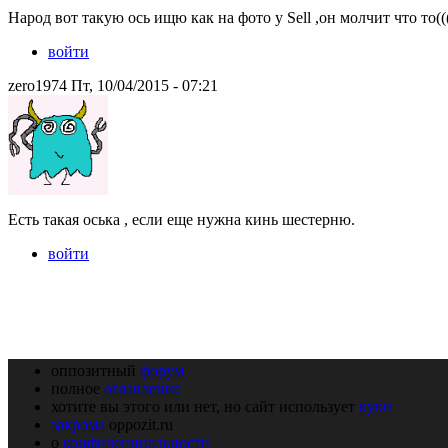
Народ вот такую ось ищю как на фото у Sell ,он молчит что то((
войти
zero1974 Пт, 10/04/2015 - 07:21
Есть такая оська , если еще нужна кинь шестерню.
войти
оппозитный
форум
полное
оглавление
хотите вы этого или нет, но сайт использует
куки
закрома
oppozit.ru
о
конфиденциальности