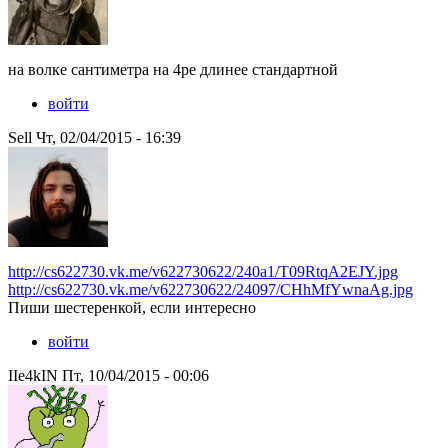
на волке сантиметра на 4ре длинее стандартной
войти
Sell Чт, 02/04/2015 - 16:39
http://cs622730.vk.me/v622730622/240a1/T09RtqA2EJY.jpg
http://cs622730.vk.me/v622730622/24097/CHhMfYwnaAg.jpg
Пиши шестеренкой, если интересно
войти
IIe4kIN Пт, 10/04/2015 - 00:06