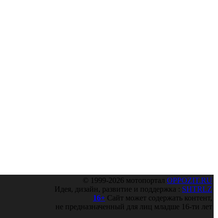
© 1999-2026 мотопортал
OPPOZIT.RU
Идея, дизайн, развитие и поддержка :
SHTRLZ
16+
Сайт может содержать контент,
не предназначенный для лиц младше 16-ти лет