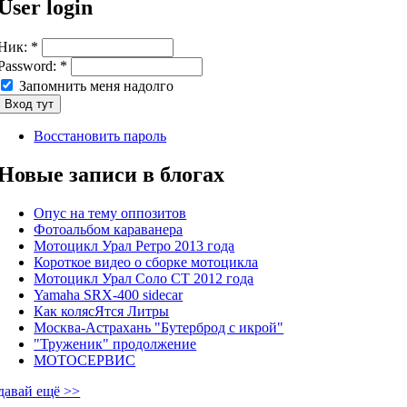
User login
Ник:
*
Password:
*
Запомнить меня надолго
Восстановить пароль
Новые записи в блогах
Опус на тему оппозитов
Фотоальбом караванера
Мотоцикл Урал Ретро 2013 года
Короткое видео о сборке мотоцикла
Мотоцикл Урал Соло СТ 2012 года
Yamaha SRX-400 sidecar
Как колясЯтся Литры
Москва-Астрахань "Бутерброд с икрой"
"Труженик" продолжение
МОТОСЕРВИС
давай ещё >>