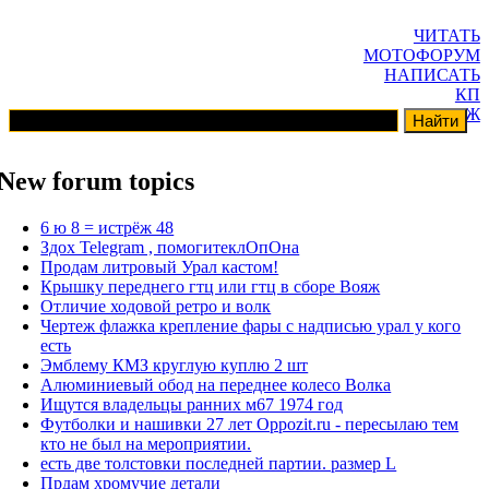
ЧИТАТЬ
МОТОФОРУМ
НАПИСАТЬ
КП
ГАРАЖ
New forum topics
6 ю 8 = истрёж 48
Здох Telegram , помогитеклОпОна
Продам литровый Урал кастом!
Крышку переднего гтц или гтц в сборе Вояж
Отличие ходовой ретро и волк
Чертеж флажка крепление фары с надписью урал у кого
есть
Эмблему КМЗ круглую куплю 2 шт
Алюминиевый обод на переднее колесо Волка
Ищутся владельцы ранних м67 1974 год
Футболки и нашивки 27 лет Oppozit.ru - пересылаю тем
кто не был на мероприятии.
есть две толстовки последней партии. размер L
Прдам хромучие детали