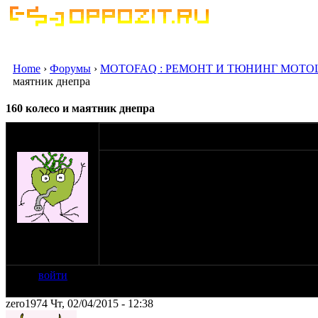
Home
›
Форумы
›
MOTOFAQ : РЕМОНТ И ТЮНИНГ МОТО
маятник днепра
160 колесо и маятник днепра
оппозитчик
02-04-15 12:01
IIe4kIN
Вобщем не могу продолжить сборку своего а
и расширять.Копался тут и не нашел ничег
30хгса знаю размеры которые мне нужны но
ось.Вопрос к вам есть ли у вас завалявшая
изготовить таковую деталь.Если есть умель
шесть-шесть-шесть
на сайте: янв-12
нахождение:
Владимир
войти
zero1974 Чт, 02/04/2015 - 12:38