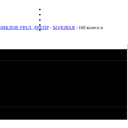
ЦИКЛОВ УРАЛ, ДНЕПР
›
ХОДОВАЯ
› 160 колесо и
ппарата из-за отсутствия оси т.к маятник пришлось удлинять
о про оси колес под расширенный маятник.Знаю что сталь
 в городе у нас не могу найти человека который изготовит
ся длинная ось или по близости от Владимира кто нибудь может
цы во Владимирской области вот вам телефон 8(920)92-82-