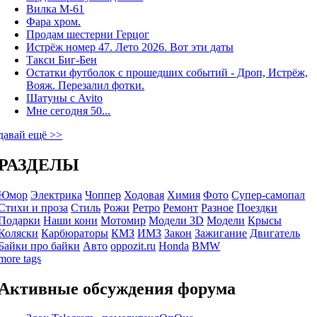
Вилка М-61
Фара хром.
Продам шестерни Герцог
Истрёж номер 47. Лето 2026. Вот эти даты
Такси Биг-Бен
Остатки футболок с прошедших событий - Дроп, Истрёж,
Вояж. Перезалил фотки.
Шатуны с Avito
Мне сегодня 50...
давай ещё >>
РАЗДЕЛЫ
Юмор
Электрика
Чоппер
Ходовая
Химия
Фото
Супер-самопал
Стихи и проза
Стиль
Рожи
Ретро
Ремонт
Разное
Поездки
Подарки
Наши кони
Мотомир
Модели 3D
Модели
Крысы
Коляски
Карбюраторы
КМЗ
ИМЗ
Закон
Зажигание
Двигатель
Байки про байки
Авто
oppozit.ru
Honda
BMW
more tags
Активные обсуждения форума