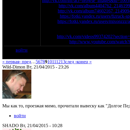
http://vk.com/im?act=browse_images&id=1005
Илона -
http://vk.com/album4404762_214619
Данте -
http://vk.com/album74602167_214909
Fizruck -
https://fotki.yandex.ru/users/fizruck
mixon -
https://fotki.yandex.ru/users/mixonzzz
Видео:
Сычъ -
http://vk.com/videos99374202?section
Captain1977 -
http://www.youtube.com/watch
войти
« первая
‹ пред
…
5
6
7
8
9
10
11
12
13
след ›
конец »
Wild-Dimon Вт, 21/04/2015 - 23:26
Мы как то, проезжая мимо, прочитали вывеску как "Долгое Пед
войти
SHADO Вт, 21/04/2015 - 10:28