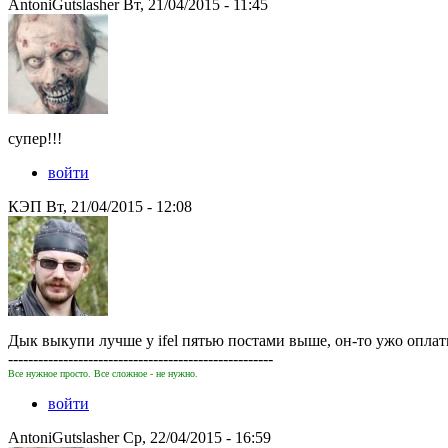
AntoniGutslasher Вт, 21/04/2015 - 11:45
супер!!!
войти
КЭП Вт, 21/04/2015 - 12:08
Дык выкупи лучше у ifel пятью постами выше, он-то ужо оплати
-----------------------------------------------------
Все нужное просто. Все сложное - не нужно.
войти
AntoniGutslasher Ср, 22/04/2015 - 16:59