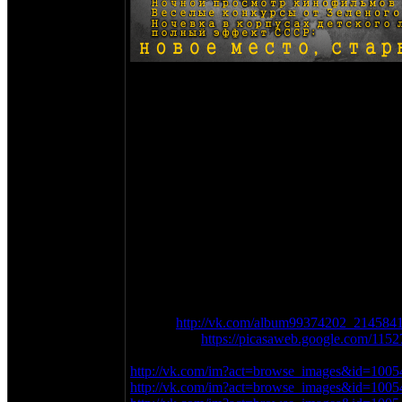
В программе были:
Шашлыкинг, пивинг, водкинг отдыхайкинг
Вынос дверей ногами и головами
Блевание в мешки
Выкидывание мебели из окон
Кровати сломанные пополам
Размазывание говна по стенкам номеров
Ночевка в корпусах детского лагеря - сана
Музыкальное сопровождение очень громкое
Традиционные веселые конкурсы и развлеку
Памятные нашивки, футболки, наклейки (в
Кто не был тот лошара!!!!!!!!!!!!!!!!!!!
Фото:
Сычъ -
http://vk.com/album99374202_214584
Интрудер -
https://picasaweb.google.com/11
dimanche - поправь ссылки!
http://vk.com/im?act=browse_images&id=1005
http://vk.com/im?act=browse_images&id=1005