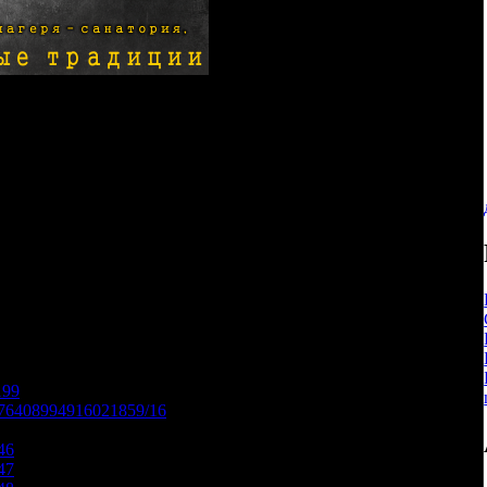
;
 (КТО МЛЯ ЭТО СДЕЛАЛ??????)
тория, полный эффект СССР;
;
хи от Capitan_Green;
 виде жвачек прилипших к штанам).
199
5276408994916021859/16
46
47