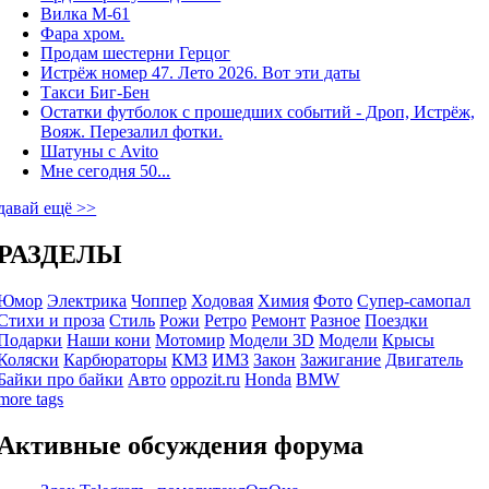
Вилка М-61
Фара хром.
Продам шестерни Герцог
Истрёж номер 47. Лето 2026. Вот эти даты
Такси Биг-Бен
Остатки футболок с прошедших событий - Дроп, Истрёж,
Вояж. Перезалил фотки.
Шатуны с Avito
Мне сегодня 50...
давай ещё >>
РАЗДЕЛЫ
Юмор
Электрика
Чоппер
Ходовая
Химия
Фото
Супер-самопал
Стихи и проза
Стиль
Рожи
Ретро
Ремонт
Разное
Поездки
Подарки
Наши кони
Мотомир
Модели 3D
Модели
Крысы
Коляски
Карбюраторы
КМЗ
ИМЗ
Закон
Зажигание
Двигатель
Байки про байки
Авто
oppozit.ru
Honda
BMW
more tags
Активные обсуждения форума