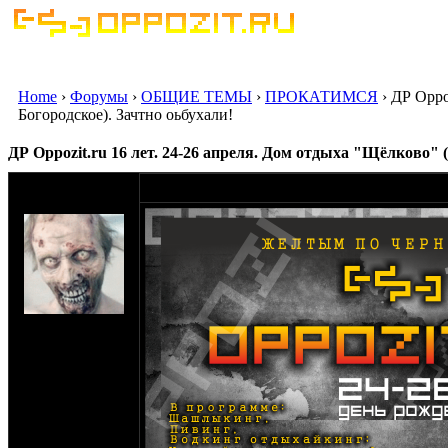
Home
›
Форумы
›
ОБЩИЕ ТЕМЫ
›
ПРОКАТИМСЯ
› ДР Oppo
Богородское). Зачтно оьбухали!
ДР Oppozit.ru 16 лет. 24-26 апреля. Дом отдыха "Щёлково" 
оппозитчик
20-03-15 16:46
AntoniGutslasher
на сайте: авг-07
нахождение:
Измайлово,
Семёновская!