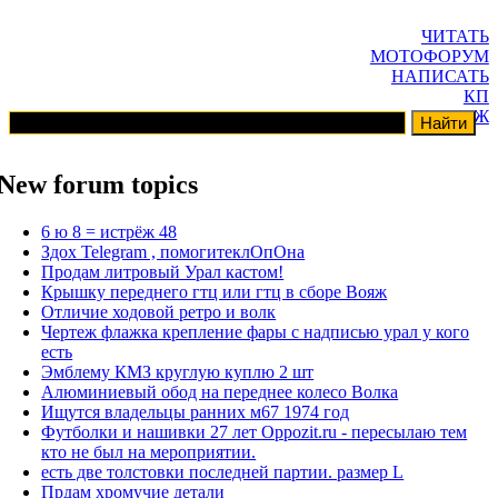
ЧИТАТЬ
МОТОФОРУМ
НАПИСАТЬ
КП
ГАРАЖ
New forum topics
6 ю 8 = истрёж 48
Здох Telegram , помогитеклОпОна
Продам литровый Урал кастом!
Крышку переднего гтц или гтц в сборе Вояж
Отличие ходовой ретро и волк
Чертеж флажка крепление фары с надписью урал у кого
есть
Эмблему КМЗ круглую куплю 2 шт
Алюминиевый обод на переднее колесо Волка
Ищутся владельцы ранних м67 1974 год
Футболки и нашивки 27 лет Oppozit.ru - пересылаю тем
кто не был на мероприятии.
есть две толстовки последней партии. размер L
Прдам хромучие детали