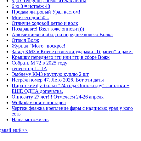
Здох Telegram , помогитеклОпОна
6 ю 8 = истрёж 48
Продам литровый Урал кастом!
Мне сегодня 50...
Отличие ходовой ретро и волк
Поздравьте! Взял тоже оппозит)))
Алюминиевый обод на переднее колесо Волка
Отрыл Вояж
Журнал "Мото" воскрес!
Завод КМЗ в Киеве разнесли ударами "Гераней" и ракет
Крышку переднего гтц или гтц в сборе Вояж
Собрать М 72 в 2025 году
генератор Г-11А
Эмблему КМЗ круглую куплю 2 шт
Истрёж номер 47. Лето 2026. Вот эти даты
Пиратские футболки "24 года Оппозит.ру" - остатки +
ЕЩЁ ОДНА допечатка.
Оппозиту 27 лет!!! Отмечаем 24-26 апреля
Wolkodav опять постарел
Чертеж флажка крепление фары с надписью урал у кого
есть
Наша мотожизнь
давай ещё >>