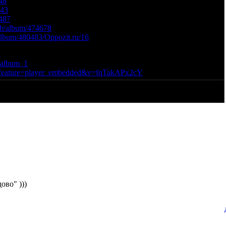
48
943
487
-spb/album/474678
/album/480483/Oppozit.ru/16
=album_1
?feature=player_embedded&v=fqTakAPx2cY
ово" )))