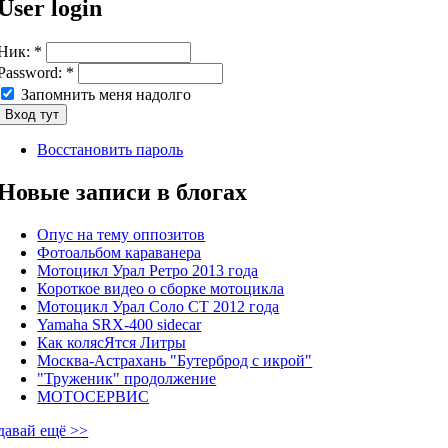
User login
Ник:
*
Password:
*
Запомнить меня надолго
Восстановить пароль
Новые записи в блогах
Опус на тему оппозитов
Фотоальбом караванера
Мотоцикл Урал Ретро 2013 года
Короткое видео о сборке мотоцикла
Мотоцикл Урал Соло СТ 2012 года
Yamaha SRX-400 sidecar
Как колясЯтся Литры
Москва-Астрахань "Бутерброд с икрой"
"Труженик" продолжение
МОТОСЕРВИС
давай ещё >>