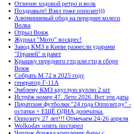
Отличие ходовой ретро и волк
Поздравьте! Взял тоже оппозит)))
Алюминиевый обод на переднее колесо
Волка
Отрыл Вояж
Журнал "Мото" воскрес!
Завод КМЗ в Киеве разнесли ударами
"Гераней" и ракет
Крышку переднего гтц или гтц в сборе
Вояж
Собрать М 72 в 2025 году
генератор Г-11А
Эмблему КМЗ круглую куплю 2 шт
Истрёж номер 47. Лето 2026. Вот эти даты
Пиратские футболки "24 года Оппозит.ру" -
остатки + ЕЩЁ ОДНА допечатка.
Оппозиту 27 лет!!! Отмечаем 24-26 апреля
Wolkodav опять постарел
Чертеж флажка крепление фары с