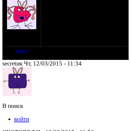
Здравствуйте господа! В связи с
перебором своего днепра столкнулся с
проблемой покупки сальников в вилку.
Родных в продаже нет, а аналоги
подобрать не удается. Прошу поделиться
советом более опытных товарищей.
на сайте: апр-14
Заранее благодарен !
нахождение:
Рославль
войти
secretик Чт, 12/03/2015 - 11:34
В поиск
войти