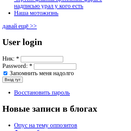
надписью урал у кого есть
Наша мотожизнь
давай ещё >>
User login
Ник:
*
Password:
*
Запомнить меня надолго
Восстановить пароль
Новые записи в блогах
Опус на тему оппозитов