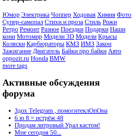
Юмор
Электрика
Чоппер
Ходовая
Химия
Фото
Супер-самопал
Стихи и проза
Стиль
Рожи
Ретро
Ремонт
Разное
Поездки
Подарки
Наши
кони
Мотомир
Модели 3D
Модели
Крысы
Коляски
Карбюраторы
КМЗ
ИМЗ
Закон
Зажигание
Двигатель
Байки про байки
Авто
oppozit.ru
Honda
BMW
more tags
Активные обсуждения
форума
Здох Telegram , помогитеклОпОна
6 ю 8 = истрёж 48
Продам литровый Урал кастом!
Мне сегодня 50...