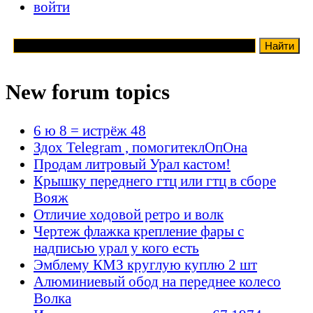
войти
New forum topics
6 ю 8 = истрёж 48
Здох Telegram , помогитеклОпОна
Продам литровый Урал кастом!
Крышку переднего гтц или гтц в сборе
Вояж
Отличие ходовой ретро и волк
Чертеж флажка крепление фары с
надписью урал у кого есть
Эмблему КМЗ круглую куплю 2 шт
Алюминиевый обод на переднее колесо
Волка