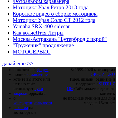
Фотоальбом караванера
Мотоцикл Урал Ретро 2013 года
Короткое видео о сборке мотоцикла
Мотоцикл Урал Соло СТ 2012 года
Yamaha SRX-400 sidecar
Как колясЯтся Литры
Москва-Астрахань "Бутерброд с икрой"
"Труженик" продолжение
МОТОСЕРВИС
давай ещё >>
оппозитный
форум
© 1999-2026 мотопортал
полное
оглавление
OPPOZIT.RU
хотите вы этого или
Идея, дизайн, развитие и
нет, но сайт
поддержка :
SHTRLZ
использует
куки
16+
Сайт может содержать
закрома
oppozit.ru
контент,
о
не предназначенный для лиц
конфиденциальности
младше 16-ти лет
реклама
на
мотопортале