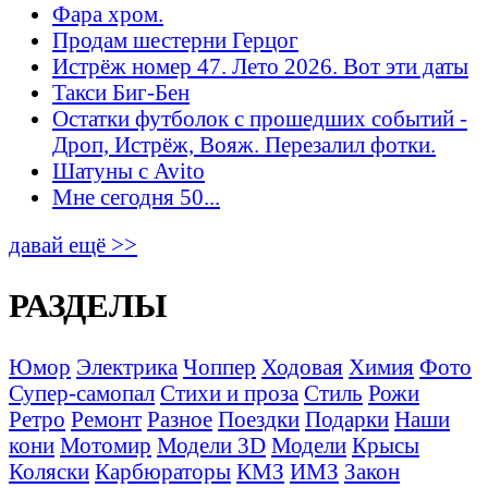
Фара хром.
Продам шестерни Герцог
Истрёж номер 47. Лето 2026. Вот эти даты
Такси Биг-Бен
Остатки футболок с прошедших событий -
Дроп, Истрёж, Вояж. Перезалил фотки.
Шатуны с Avito
Мне сегодня 50...
давай ещё >>
РАЗДЕЛЫ
Юмор
Электрика
Чоппер
Ходовая
Химия
Фото
Супер-самопал
Стихи и проза
Стиль
Рожи
Ретро
Ремонт
Разное
Поездки
Подарки
Наши
кони
Мотомир
Модели 3D
Модели
Крысы
Коляски
Карбюраторы
КМЗ
ИМЗ
Закон