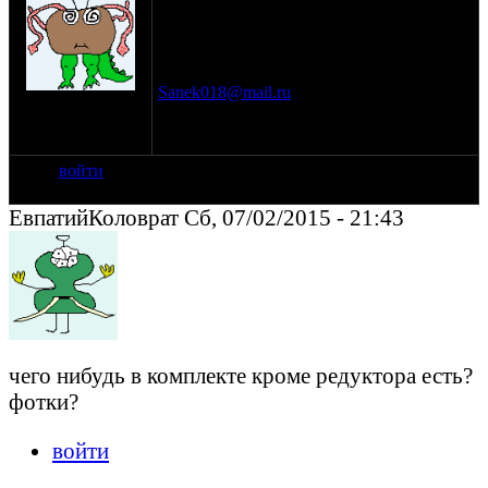
хвостовика,ступицы паразитных
шестерён,испытан ,всё работает
отлично.масло не течёт,15Т.р. фото на
мыло, г.Самара т89649918915.
Sanek018@mail.ru
на сайте: авг-07
нахождение:
Самара
войти
ЕвпатийКоловрат Сб, 07/02/2015 - 21:43
чего нибудь в комплекте кроме редуктора есть?
фотки?
войти