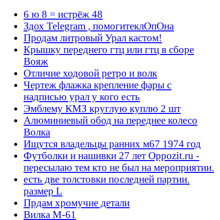
6 ю 8 = истрёж 48
Здох Telegram , помогитеклОпОна
Продам литровый Урал кастом!
Крышку переднего гтц или гтц в сборе
Вояж
Отличие ходовой ретро и волк
Чертеж флажка крепление фары с
надписью урал у кого есть
Эмблему КМЗ круглую куплю 2 шт
Алюминиевый обод на переднее колесо
Волка
Ищутся владельцы ранних м67 1974 год
Футболки и нашивки 27 лет Oppozit.ru -
пересылаю тем кто не был на мероприятии.
есть две толстовки последней партии.
размер L
Прдам хромучие детали
Вилка М-61