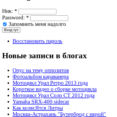
Ник:
*
Password:
*
Запомнить меня надолго
Восстановить пароль
Новые записи в блогах
Опус на тему оппозитов
Фотоальбом караванера
Мотоцикл Урал Ретро 2013 года
Короткое видео о сборке мотоцикла
Мотоцикл Урал Соло СТ 2012 года
Yamaha SRX-400 sidecar
Как колясЯтся Литры
Москва-Астрахань "Бутерброд с икрой"