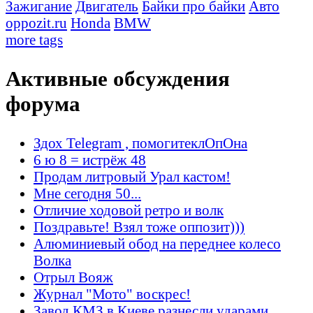
Зажигание
Двигатель
Байки про байки
Авто
oppozit.ru
Honda
BMW
more tags
Активные обсуждения
форума
Здох Telegram , помогитеклОпОна
6 ю 8 = истрёж 48
Продам литровый Урал кастом!
Мне сегодня 50...
Отличие ходовой ретро и волк
Поздравьте! Взял тоже оппозит)))
Алюминиевый обод на переднее колесо
Волка
Отрыл Вояж
Журнал "Мото" воскрес!
Завод КМЗ в Киеве разнесли ударами