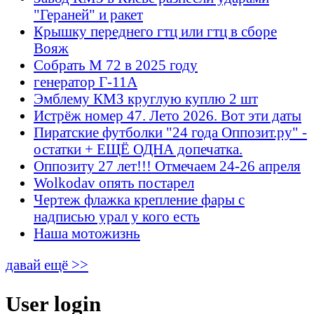
"Гераней" и ракет
Крышку переднего гтц или гтц в сборе
Вояж
Собрать М 72 в 2025 году
генератор Г-11А
Эмблему КМЗ круглую куплю 2 шт
Истрёж номер 47. Лето 2026. Вот эти даты
Пиратские футболки "24 года Оппозит.ру" -
остатки + ЕЩЁ ОДНА допечатка.
Оппозиту 27 лет!!! Отмечаем 24-26 апреля
Wolkodav опять постарел
Чертеж флажка крепление фары с
надписью урал у кого есть
Наша мотожизнь
давай ещё >>
User login