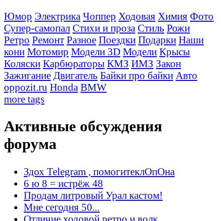
Юмор
Электрика
Чоппер
Ходовая
Химия
Фото
Супер-самопал
Стихи и проза
Стиль
Рожи
Ретро
Ремонт
Разное
Поездки
Подарки
Наши
кони
Мотомир
Модели 3D
Модели
Крысы
Коляски
Карбюраторы
КМЗ
ИМЗ
Закон
Зажигание
Двигатель
Байки про байки
Авто
oppozit.ru
Honda
BMW
more tags
Активные обсуждения
форума
Здох Telegram , помогитеклОпОна
6 ю 8 = истрёж 48
Продам литровый Урал кастом!
Мне сегодня 50...
Отличие ходовой ретро и волк