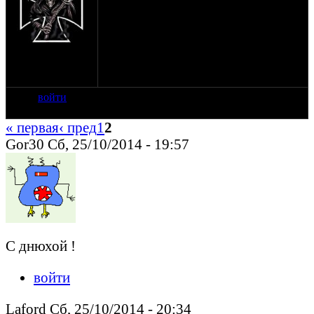
Он дал нам веру,
Он дал нам крылья,
Он дал нам колёса! (с)
на сайте: сен-05
Спасибо тебе Фёдор Штирлиц, что
нахождение:
подарил нам оппозит.ру!
Москва
С днём рождения!!! :)
войти
« первая
‹ пред
1
2
Gor30 Сб, 25/10/2014 - 19:57
C днюхой !
войти
Laford Сб, 25/10/2014 - 20:34