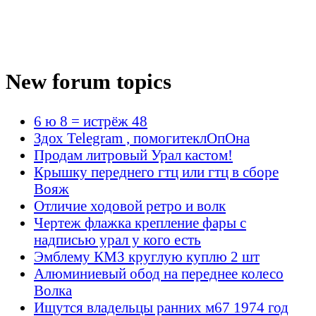
New forum topics
6 ю 8 = истрёж 48
Здох Telegram , помогитеклОпОна
Продам литровый Урал кастом!
Крышку переднего гтц или гтц в сборе
Вояж
Отличие ходовой ретро и волк
Чертеж флажка крепление фары с
надписью урал у кого есть
Эмблему КМЗ круглую куплю 2 шт
Алюминиевый обод на переднее колесо
Волка
Ищутся владельцы ранних м67 1974 год