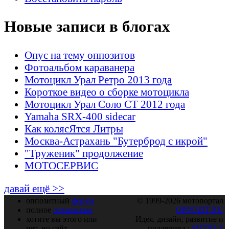
Новые записи в блогах
Опус на тему оппозитов
Фотоальбом караванера
Мотоцикл Урал Ретро 2013 года
Короткое видео о сборке мотоцикла
Мотоцикл Урал Соло СТ 2012 года
Yamaha SRX-400 sidecar
Как колясЯтся Литры
Москва-Астрахань "Бутерброд с икрой"
"Труженик" продолжение
МОТОСЕРВИС
давай ещё >>
оппозитный
форум
© 1999-2026 мотопортал
полное
оглавление
OPPOZIT.RU
хотите вы этого или
Идея, дизайн, развитие и
нет, но сайт
поддержка :
SHTRLZ