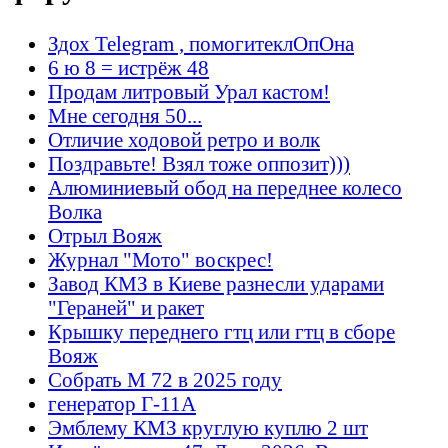
Здох Telegram , помогитеклОпОна
6 ю 8 = истрёж 48
Продам литровый Урал кастом!
Мне сегодня 50...
Отличие ходовой ретро и волк
Поздравьте! Взял тоже оппозит)))
Алюминиевый обод на переднее колесо
Волка
Отрыл Вояж
Журнал "Мото" воскрес!
Завод КМЗ в Киеве разнесли ударами
"Гераней" и ракет
Крышку переднего гтц или гтц в сборе
Вояж
Собрать М 72 в 2025 году
генератор Г-11А
Эмблему КМЗ круглую куплю 2 шт