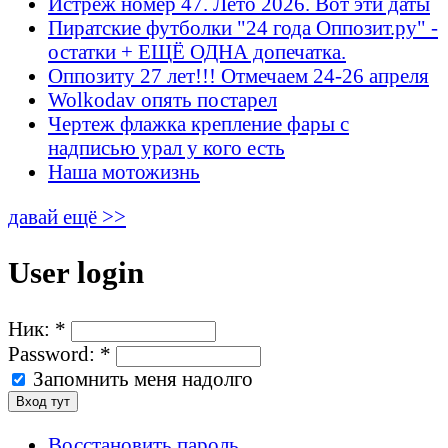
Истрёж номер 47. Лето 2026. Вот эти даты
Пиратские футболки "24 года Оппозит.ру" -
остатки + ЕЩЁ ОДНА допечатка.
Оппозиту 27 лет!!! Отмечаем 24-26 апреля
Wolkodav опять постарел
Чертеж флажка крепление фары с
надписью урал у кого есть
Наша мотожизнь
давай ещё >>
User login
Ник:
*
Password:
*
Запомнить меня надолго
Восстановить пароль