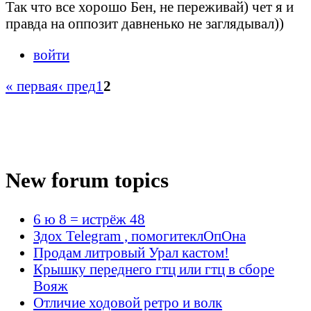
Так что все хорошо Бен, не переживай) чет я и
правда на оппозит давненько не заглядывал))
войти
« первая
‹ пред
1
2
New forum topics
6 ю 8 = истрёж 48
Здох Telegram , помогитеклОпОна
Продам литровый Урал кастом!
Крышку переднего гтц или гтц в сборе
Вояж
Отличие ходовой ретро и волк