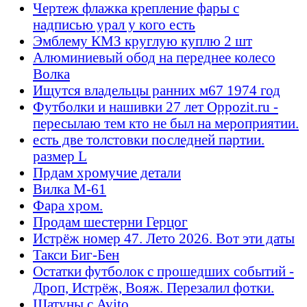
Чертеж флажка крепление фары с
надписью урал у кого есть
Эмблему КМЗ круглую куплю 2 шт
Алюминиевый обод на переднее колесо
Волка
Ищутся владельцы ранних м67 1974 год
Футболки и нашивки 27 лет Oppozit.ru -
пересылаю тем кто не был на мероприятии.
есть две толстовки последней партии.
размер L
Прдам хромучие детали
Вилка М-61
Фара хром.
Продам шестерни Герцог
Истрёж номер 47. Лето 2026. Вот эти даты
Такси Биг-Бен
Остатки футболок с прошедших событий -
Дроп, Истрёж, Вояж. Перезалил фотки.
Шатуны с Avito