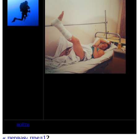
на сайте: июл-07
нахождение:
Москва
Со слов Донска: В шлеме был, ехал по
центральному, на Т образном перекрестке
мне на перерез вылетела тачка, не
уступив дорогу. Итог: мот в говно, у меня
на сколько я понял, компрессионный
перелом позвоночника, перелом
ладыжки, сотряс и асфальтовая болезнь
на лице и всех выперающих частях)))
войти
« первая
‹ пред
1
2