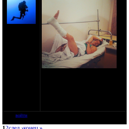
на сайте: июл-07
нахождение:
Москва
Со слов Донска: В шлеме был, ехал по
центральному, на Т образном перекрестке
мне на перерез вылетела тачка, не
уступив дорогу. Итог: мот в говно, у меня
на сколько я понял, компрессионный
перелом позвоночника, перелом
ладыжки, сотряс и асфальтовая болезнь
на лице и всех выперающих частях)))
войти
1
2
след ›
конец »