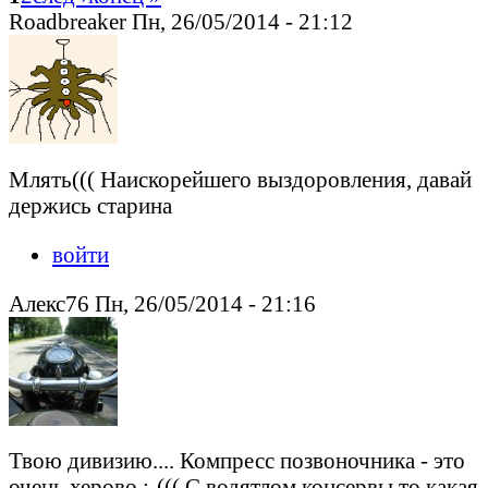
Roadbreaker Пн, 26/05/2014 - 21:12
Млять((( Наискорейшего выздоровления, давай
держись старина
войти
Алекс76 Пн, 26/05/2014 - 21:16
Твою дивизию.... Компресс позвоночника - это
очень херово :-((( С водятлом консервы то какая