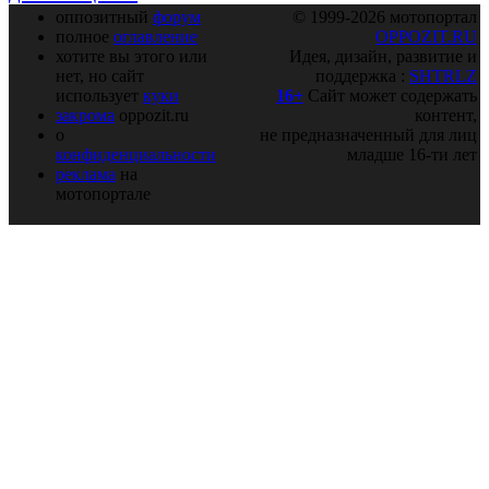
оппозитный
форум
© 1999-2026 мотопортал
полное
оглавление
OPPOZIT.RU
хотите вы этого или
Идея, дизайн, развитие и
нет, но сайт
поддержка :
SHTRLZ
использует
куки
16+
Сайт может содержать
закрома
oppozit.ru
контент,
о
не предназначенный для лиц
конфиденциальности
младше 16-ти лет
реклама
на
мотопортале