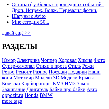
Остатки футболок с прошедших событий -
Дроп, Истрёж, Вояж. Перезалил фотки.
Шатуны с Avito
Мне сегодня 50...
давай ещё >>
РАЗДЕЛЫ
Юмор
Электрика
Чоппер
Ходовая
Химия
Фото
Супер-самопал
Стихи и проза
Стиль
Рожи
Ретро
Ремонт
Разное
Поездки
Подарки
Наши
кони
Мотомир
Модели 3D
Модели
Крысы
Коляски
Карбюраторы
КМЗ
ИМЗ
Закон
Зажигание
Двигатель
Байки про байки
Авто
oppozit.ru
Honda
BMW
more tags