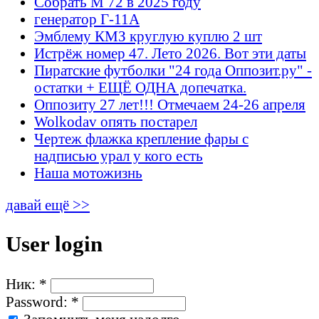
Собрать М 72 в 2025 году
генератор Г-11А
Эмблему КМЗ круглую куплю 2 шт
Истрёж номер 47. Лето 2026. Вот эти даты
Пиратские футболки "24 года Оппозит.ру" -
остатки + ЕЩЁ ОДНА допечатка.
Оппозиту 27 лет!!! Отмечаем 24-26 апреля
Wolkodav опять постарел
Чертеж флажка крепление фары с
надписью урал у кого есть
Наша мотожизнь
давай ещё >>
User login
Ник:
*
Password:
*