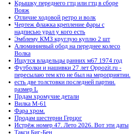
Крышку переднего гтц или гтц в сборе
Вояж
Отличие ходовой ретро и волк
Чертеж флажка крепление фары с
надписью урал у кого есть
Эмблему КМЗ круглую куплю 2 шт
Алюминиевый обод на переднее колесо
Волка
Ищутся владельцы ранних м67 1974 год
Футболки и нашивки 27 лет Oppozit.ru -
пересылаю тем кто не был на мероприятии.
есть две толстовки последней партии.
размер L
Прдам хромучие детали
Вилка М-61
Фара хром.
Продам шестерни Герцог
Истрёж номер 47. Лето 2026. Вот эти даты
Такси Биг-Бен