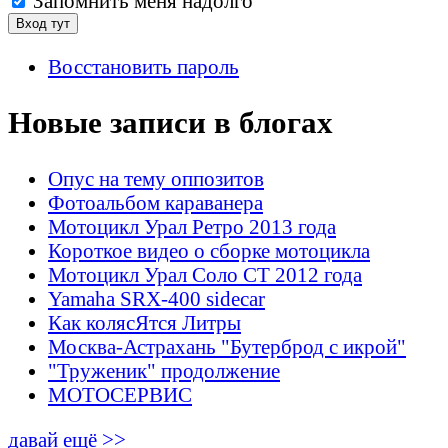
Запомнить меня надолго
Восстановить пароль
Новые записи в блогах
Опус на тему оппозитов
Фотоальбом караванера
Мотоцикл Урал Ретро 2013 года
Короткое видео о сборке мотоцикла
Мотоцикл Урал Соло СТ 2012 года
Yamaha SRX-400 sidecar
Как колясЯтся Литры
Москва-Астрахань "Бутерброд с икрой"
"Труженик" продолжение
МОТОСЕРВИС
давай ещё >>