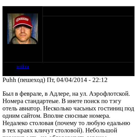
оппозитчик Pahh
04-04-14 7:36
Собираюсь с женой и сыном в Сочи в
августе 2014 на 21 день - посмотреть что
там понастроили. Может у кого есть
контакты жилищных маклеров или
друзей с проверенным качественным
на сайте: сен-07
жильём. Поедем на машине, так что
нахождение: г.
желательно с возможностью парковки.
Йошкар-Ола
войти
Puhh (пешеход) Пт, 04/04/2014 - 22:12
Был в феврале, в Адлере, на ул. Аэрофлотской.
Номера стандартеые. В инете поиск по тэгу
отель авиатор. Несколько часьных гостиниц под
одним сайтом. Вполне сносные номера.
Недалеко столовая (почему то любую едальню
в тех краях кличут столовой). Небольшой