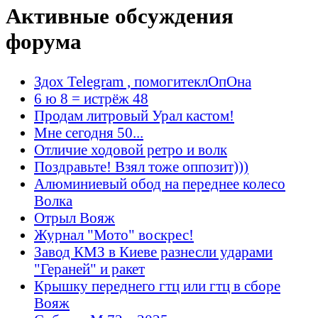
Активные обсуждения
форума
Здох Telegram , помогитеклОпОна
6 ю 8 = истрёж 48
Продам литровый Урал кастом!
Мне сегодня 50...
Отличие ходовой ретро и волк
Поздравьте! Взял тоже оппозит)))
Алюминиевый обод на переднее колесо
Волка
Отрыл Вояж
Журнал "Мото" воскрес!
Завод КМЗ в Киеве разнесли ударами
"Гераней" и ракет
Крышку переднего гтц или гтц в сборе
Вояж