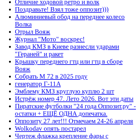
Отличие ходовой ретро и волк
Поздравьте! Взял тоже оппозит)))
Алюминиевый обод на переднее колесо
Волка
Отрыл Вояж
Журнал "Мото" воскрес!
Завод КМЗ в Киеве разнесли ударами
"Гераней" и ракет
Крышку переднего гтц или гтц в сборе
Вояж
Собрать М 72 в 2025 году
генератор Г-11А
Эмблему КМЗ круглую куплю 2 шт
Истрёж номер 47. Лето 2026. Вот эти даты
Пиратские футболки "24 года Оппозит.ру" -
остатки + ЕЩЁ ОДНА допечатка.
Оппозиту 27 лет!!! Отмечаем 24-26 апреля
Wolkodav опять постарел
Чертеж флажка крепление фары с