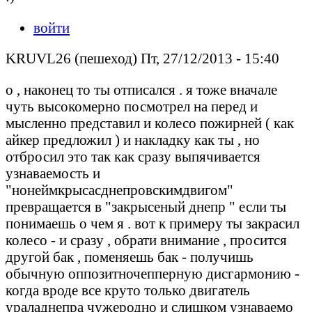
войти
KRUVL26 (пешеход) Пт, 27/12/2013 - 15:40
о , наконец то ты отписался . я тоже вначале
чуть высокомерно посмотрел на перед и
мысленно представил и колесо пожирней ( как
айкер предложил ) и накладку как ты , но
отбросил это так как сразу выпячивается
узнаваемость и
"нонеймкрысасднепровскимдвигом"
превращается в "закрысеный днепр " если ты
понимаешь о чем я . вот к примеру ты закрасил
колесо - и сразу , обрати внимание , просится
другой бак , поменяешь бак - получишь
обычную оппозитночепперную дисгармонию -
когда вроде все круто только двигатель
ураладнепра чужеродно и слишком узнаваемо