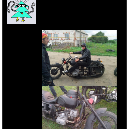
порадовала , разумеется такие вещи как
угол вилки , широкое заднее и
сухарьнедлянашихдорог - понятны и
дураку , хочется услышать мнения об
ощущениях от байка вцелом . мое мнение
на сайте: янв-70
я сказал - крутая хрень .
нахождение:
Тверь