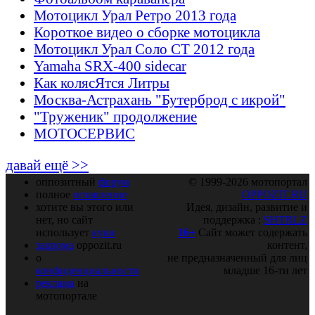
Мотоцикл Урал Ретро 2013 года
Короткое видео о сборке мотоцикла
Мотоцикл Урал Соло СТ 2012 года
Yamaha SRX-400 sidecar
Как колясЯтся Литры
Москва-Астрахань "Бутерброд с икрой"
"Труженик" продолжение
МОТОСЕРВИС
давай ещё >>
оппозитный
форум
© 1999-2026 мотопортал
полное
оглавление
OPPOZIT.RU
хотите вы этого или
Идея, дизайн, развитие и
нет, но сайт
поддержка :
SHTRLZ
использует
куки
16+
Сайт может содержать
закрома
oppozit.ru
контент,
о
не предназначенный для лиц
конфиденциальности
младше 16-ти лет
реклама
на
мотопортале