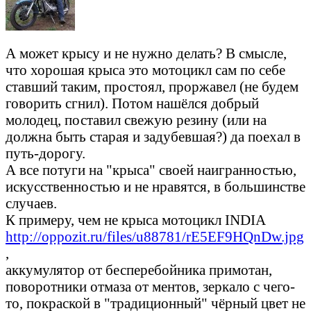
А может крысу и не нужно делать? В смысле,
что хорошая крыса это мотоцикл сам по себе
ставший таким, простоял, проржавел (не будем
говорить сгнил). Потом нашёлся добрый
молодец, поставил свежую резину (или на
должна быть старая и задубевшая?) да поехал в
путь-дорогу.
А все потуги на "крыса" своей наигранностью,
искусственностью и не нравятся, в большинстве
случаев.
К примеру, чем не крыса мотоцикл INDIA
http://oppozit.ru/files/u88781/rE5EF9HQnDw.jpg
,
аккумулятор от бесперебойника примотан,
поворотники отмаза от ментов, зеркало с чего-
то, покраской в "традиционный" чёрный цвет не