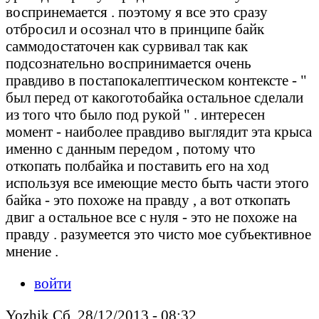
воспринемается . поэтому я все это сразу
отбросил и осознал что в принципе байк
саммодостаточен как сурвивал так как
подсознательно воспринимается очень
правдиво в постапокалептическом контексте - "
был перед от какоготобайка остальное сделали
из того что было под рукой " . интересен
момент - наиболее правдиво выглядит эта крыса
именно с данным передом , потому что
откопать полбайка и поставить его на ход
используя все имеющие место быть части этого
байка - это похоже на правду , а вот откопать
двиг а остальное все с нуля - это не похоже на
правду . разумеется это чисто мое субъективное
мнение .
войти
Yozhik Сб, 28/12/2013 - 08:32