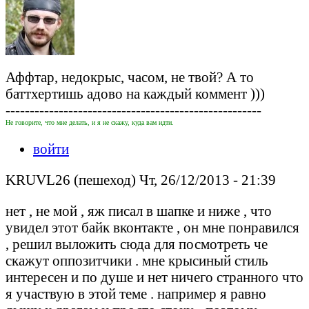
Аффтар, недокрыс, часом, не твой? А то
баттхертишь адово на каждый коммент )))
-----------------------------------------------------
Не говорите, что мне делать, и я не скажу, куда вам идти.
войти
KRUVL26 (пешеход) Чт, 26/12/2013 - 21:39
нет , не мой , яж писал в шапке и ниже , что
увидел этот байк вконтакте , он мне понравился
, решил выложить сюда для посмотреть че
скажут оппозитчики . мне крысиный стиль
интересен и по душе и нет ничего странного что
я участвую в этой теме . например я равно