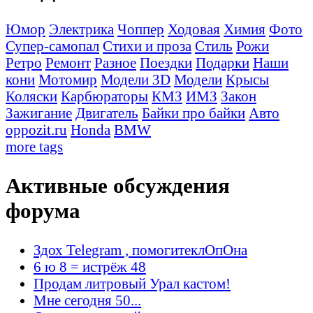
Юмор
Электрика
Чоппер
Ходовая
Химия
Фото
Супер-самопал
Стихи и проза
Стиль
Рожи
Ретро
Ремонт
Разное
Поездки
Подарки
Наши
кони
Мотомир
Модели 3D
Модели
Крысы
Коляски
Карбюраторы
КМЗ
ИМЗ
Закон
Зажигание
Двигатель
Байки про байки
Авто
oppozit.ru
Honda
BMW
more tags
Активные обсуждения
форума
Здох Telegram , помогитеклОпОна
6 ю 8 = истрёж 48
Продам литровый Урал кастом!
Мне сегодня 50...