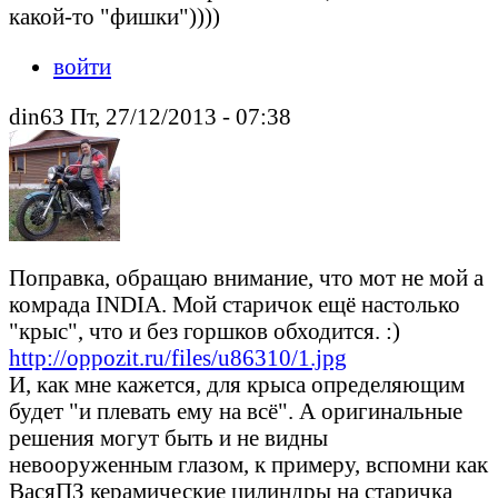
какой-то "фишки"))))
войти
din63 Пт, 27/12/2013 - 07:38
Поправка, обращаю внимание, что мот не мой а
комрада INDIA. Мой старичок ещё настолько
"крыс", что и без горшков обходится. :)
http://oppozit.ru/files/u86310/1.jpg
И, как мне кажется, для крыса определяющим
будет "и плевать ему на всё". А оригинальные
решения могут быть и не видны
невооруженным глазом, к примеру, вспомни как
ВасяПЗ керамические цилиндры на старичка