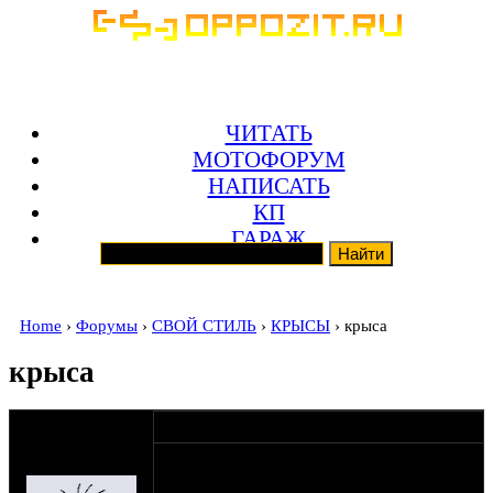
ЧИТАТЬ
МОТОФОРУМ
НАПИСАТЬ
КП
ГАРАЖ
Home
›
Форумы
›
СВОЙ СТИЛЬ
›
КРЫСЫ
› крыса
крыса
оппозитчик
23-12-13 21:55
Anonymous
всем прива , вот проскользнула в
(пешеход)
контакте днепрокрыса , очень меня