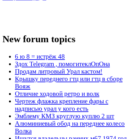
New forum topics
6 ю 8 = истрёж 48
Здох Telegram , помогитеклОпОна
Продам литровый Урал кастом!
Крышку переднего гтц или гтц в сборе
Вояж
Отличие ходовой ретро и волк
Чертеж флажка крепление фары с
надписью урал у кого есть
Эмблему КМЗ круглую куплю 2 шт
Алюминиевый обод на переднее колесо
Волка
Ищутся владельцы ранних м67 1974 год