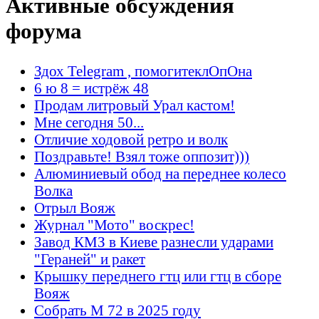
Активные обсуждения
форума
Здох Telegram , помогитеклОпОна
6 ю 8 = истрёж 48
Продам литровый Урал кастом!
Мне сегодня 50...
Отличие ходовой ретро и волк
Поздравьте! Взял тоже оппозит)))
Алюминиевый обод на переднее колесо
Волка
Отрыл Вояж
Журнал "Мото" воскрес!
Завод КМЗ в Киеве разнесли ударами
"Гераней" и ракет
Крышку переднего гтц или гтц в сборе
Вояж
Собрать М 72 в 2025 году