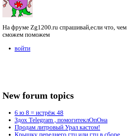
На фруме Zg1200.ru спрашивай,если что, чем
сможем поможем
войти
New forum topics
6 ю 8 = истрёж 48
Здох Telegram , помогитеклОпОна
Продам литровый Урал кастом!
Крышку переднего гтц или гтц в сборе