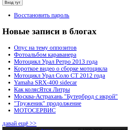
Восстановить пароль
Новые записи в блогах
Опус на тему оппозитов
Фотоальбом караванера
Мотоцикл Урал Ретро 2013 года
Короткое видео о сборке мотоцикла
Мотоцикл Урал Соло СТ 2012 года
Yamaha SRX-400 sidecar
Как колясЯтся Литры
Москва-Астрахань "Бутерброд с икрой"
"Труженик" продолжение
МОТОСЕРВИС
давай ещё >>