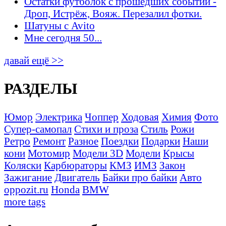
Остатки футболок с прошедших событий -
Дроп, Истрёж, Вояж. Перезалил фотки.
Шатуны с Avito
Мне сегодня 50...
давай ещё >>
РАЗДЕЛЫ
Юмор
Электрика
Чоппер
Ходовая
Химия
Фото
Супер-самопал
Стихи и проза
Стиль
Рожи
Ретро
Ремонт
Разное
Поездки
Подарки
Наши
кони
Мотомир
Модели 3D
Модели
Крысы
Коляски
Карбюраторы
КМЗ
ИМЗ
Закон
Зажигание
Двигатель
Байки про байки
Авто
oppozit.ru
Honda
BMW
more tags