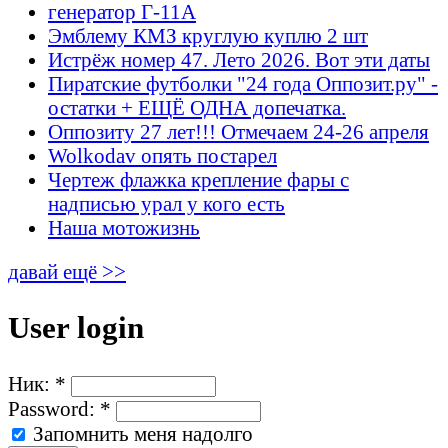
генератор Г-11А
Эмблему КМЗ круглую куплю 2 шт
Истрёж номер 47. Лето 2026. Вот эти даты
Пиратские футболки "24 года Оппозит.ру" -
остатки + ЕЩЁ ОДНА допечатка.
Оппозиту 27 лет!!! Отмечаем 24-26 апреля
Wolkodav опять постарел
Чертеж флажка крепление фары с
надписью урал у кого есть
Наша мотожизнь
давай ещё >>
User login
Ник:
*
Password:
*
Запомнить меня надолго