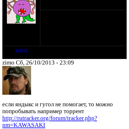
может кто в курсе от куда скачать можно
мануал zn 1300 voyager
на сайте: янв-07
нахождение:
Брянская обл. г.
Жуковка
войти
zimo Сб, 26/10/2013 - 23:09
если яндыкс и гугол не помогает, то можно
попробывать например торрент
http://rutracker.org/forum/tracker.php?
nm=KAWASAKI