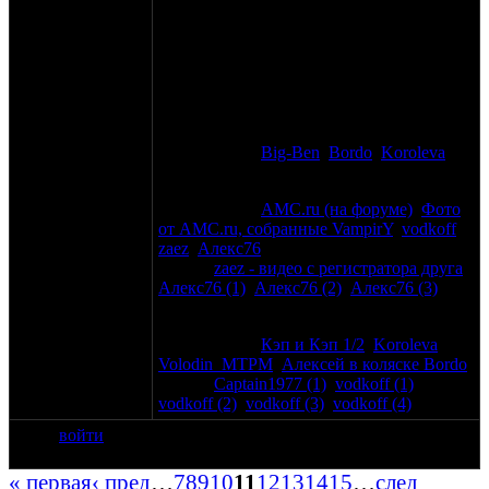
такими быть.
Фотографа нада! Чтобы кто-то нас
сфоткал всех на балконе
Фотовидеоотчеты:
Мотоотморозки - 2013
Фотографии:
Big-Ben
,
Bordo
,
Koroleva
Мотоотморозки - 2014
Фотографии:
AMC.ru (на форуме)
,
Фото
от AMC.ru, собранные VampirY
,
vodkoff
,
zaez
,
Алекс76
Видео:
zaez - видео с регистратора друга
,
Алекс76 (1)
,
Алекс76 (2)
,
Алекс76 (3)
Мотоотморозки - 2015
Фотографии:
Кэп и Кэп 1/2
,
Koroleva
,
Volodin_MTPM
,
Алексей в коляске Bordo
Видео:
Captain1977 (1)
,
vodkoff (1)
,
vodkoff (2)
,
vodkoff (3)
,
vodkoff (4)
войти
« первая
‹ пред
…
7
8
9
10
11
12
13
14
15
…
след