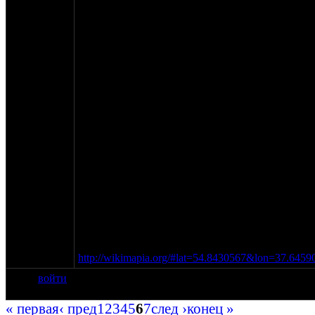
Со МКАДа сворачиваем на трассу М2 ("Крым"), 
Проезжаем реку Оку, примерно через два киломе
развязка на город Пущино. Сворачиваем.
Проезжаем Село Липицы, через 3,2 км от трассы
Через 10,1 км от М2 въезжаем в Пущино, видим:
двухсторонним движением, прямо (чуть направо)
разделенная газоном. Едем по ней.
Проезжаем все три светофора прямо, по главной
(справа многоэтажка, слева магазин "дикси", 12,
сворачиваем налево. Через сто метров перекресто
Дорога идет под уклон, начинается разбитое бет
плавный "S"-образный поворот, через 1,3 км от 
М2) перекресток, дорога налево и слегка направ
прямо.
Через сорок метров (фактически еще на перекрес
поле на грунтовку и сразу же (через пару метров
леса. Едем по грунтовке вдоль леса до указателя
бетонки.
Приехали!
http://wikimapia.org/#lat=54.8430567&lon=37.6
войти
« первая
‹ пред
1
2
3
4
5
6
7
след ›
конец »