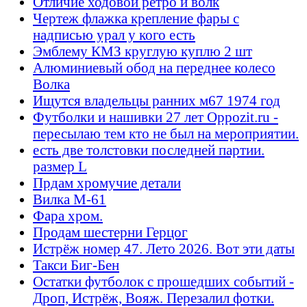
Отличие ходовой ретро и волк
Чертеж флажка крепление фары с
надписью урал у кого есть
Эмблему КМЗ круглую куплю 2 шт
Алюминиевый обод на переднее колесо
Волка
Ищутся владельцы ранних м67 1974 год
Футболки и нашивки 27 лет Oppozit.ru -
пересылаю тем кто не был на мероприятии.
есть две толстовки последней партии.
размер L
Прдам хромучие детали
Вилка М-61
Фара хром.
Продам шестерни Герцог
Истрёж номер 47. Лето 2026. Вот эти даты
Такси Биг-Бен
Остатки футболок с прошедших событий -
Дроп, Истрёж, Вояж. Перезалил фотки.