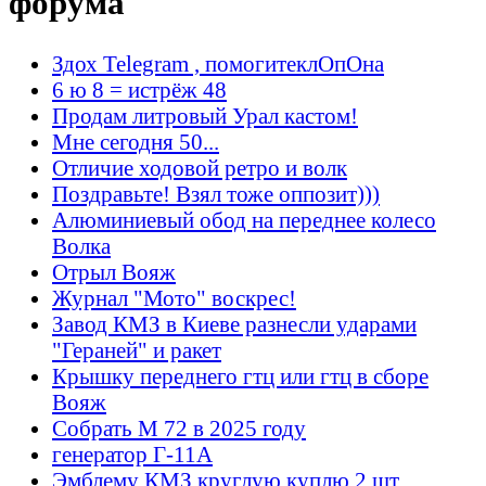
форума
Здох Telegram , помогитеклОпОна
6 ю 8 = истрёж 48
Продам литровый Урал кастом!
Мне сегодня 50...
Отличие ходовой ретро и волк
Поздравьте! Взял тоже оппозит)))
Алюминиевый обод на переднее колесо
Волка
Отрыл Вояж
Журнал "Мото" воскрес!
Завод КМЗ в Киеве разнесли ударами
"Гераней" и ракет
Крышку переднего гтц или гтц в сборе
Вояж
Собрать М 72 в 2025 году
генератор Г-11А
Эмблему КМЗ круглую куплю 2 шт