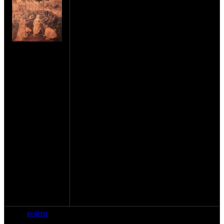
1. У мотоцикла имеется старый
техпаспорт, шильдик, черный госномер
(все совпадает).
2. Хозяин умер, но есть вдова, которая
готова вступить в наследство этого
на сайте: сен-11
мотоцикла. Нотариус сказал, что выдаст
нахождение:
свидетельство с описанием номеров
Москва
мотоцикла.
3. Пробили по общероссийской базе -
мотоцикл утилизирован.
4. Хозяин и его наслдники находятся в
другом городе. Регистрация, утилизация
мотоцикла тоже.
Слышал, что прежний хозяин, по
заявлению, имеет право на возвращение
мотоцикла (автомобиля) из утилизации.
Вопрос: Сможет ли его вдова, после
принятия в наследство утилизированного
мотоцикла (т.е. железа) написать
соответствующее заявление (как уже
новый собственник) и получить новый
ПТС?
войти