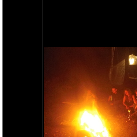
Мы, как и в предыдущие годы, сами закупа
делим потраченную сумму на всех приехавш
получалось.
У нас весело и душевно, бобро пожаловать!