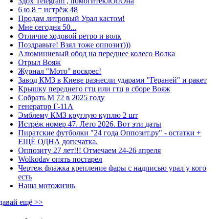
Здох Telegram , помогитеклОпОна
6 ю 8 = истрёж 48
Продам литровый Урал кастом!
Мне сегодня 50...
Отличие ходовой ретро и волк
Поздравьте! Взял тоже оппозит)))
Алюминиевый обод на переднее колесо Волка
Отрыл Вояж
Журнал "Мото" воскрес!
Завод КМЗ в Киеве разнесли ударами "Гераней" и ракет
Крышку переднего гтц или гтц в сборе Вояж
Собрать М 72 в 2025 году
генератор Г-11А
Эмблему КМЗ круглую куплю 2 шт
Истрёж номер 47. Лето 2026. Вот эти даты
Пиратские футболки "24 года Оппозит.ру" - остатки +
ЕЩЁ ОДНА допечатка.
Оппозиту 27 лет!!! Отмечаем 24-26 апреля
Wolkodav опять постарел
Чертеж флажка крепление фары с надписью урал у кого
есть
Наша мотожизнь
давай ещё >>