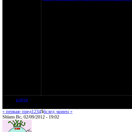
Примерная программа:
Пятница:
Заезд, шашлыки, пивасики, самоварчики, к
Суббота:
Опохмел, легкий завтрак.
Выезд на радиотелескоп, родник с водопадо
Обед супчиком.
Впадание в дество с муйнистрадательными
Стрельба по тарелочкам.
Душевные разговоры с самоваром и прочи
Если ребята не подведут - небольшое fiersh
Воскресенье: завтрак дошираком (по много
Радиосвязь на частотах: 143400 и 433400
войти
« первая
‹ пред
1
2
3
4
5
6
след ›
конец »
Shlans Вс, 02/09/2012 - 19:02