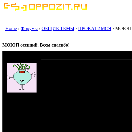
Home
›
Форумы
›
ОБЩИЕ ТЕМЫ
›
ПРОКАТИМСЯ
› МОЮП о
МОЮП осенний, Всем спасибо!
оппозитчик
04-08-12 18:13
Shlans
Традиционный, в этом году юбилейный, М
В планах и меню:
Обязательно будет традиционный самовар 
Шашлыки, купаты, пивасики, портвейнчики,
на сайте: ноя-04
нахождение:
Будет музыка, постараемся организовать ки
Пущино
эксперементов (балончик "пшик" таки нужно
пущинский радиотелескоп, на пущинскую ус
Будет возможность пострелять из "пневмати
смогли закупить нужное количество "шарик