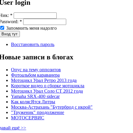
User login
Ник:
*
Password:
*
Запомнить меня надолго
Восстановить пароль
Новые записи в блогах
Опус на тему оппозитов
Фотоальбом караванера
Мотоцикл Урал Ретро 2013 года
Короткое видео о сборке мотоцикла
Мотоцикл Урал Соло СТ 2012 года
Yamaha SRX-400 sidecar
Как колясЯтся Литры
Москва-Астрахань "Бутерброд с икрой"
"Труженик" продолжение
МОТОСЕРВИС
давай ещё >>