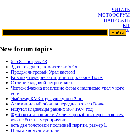
ЧИТАТЬ
МОТОФОРУМ
НАПИСАТЬ
КП
ГАРАЖ
New forum topics
6 ю 8 = истрёж 48
Здох Telegram , помогитеклОпОна
Продам литровый Урал кастом!
Крышку переднего гтц или гтц в сборе Вояж
Отличие ходовой ретро и волк
Чертеж флажка крепление фары с надписью урал у кого
есть
Эмблему КМЗ круглую куплю 2 шт
Алюминиевый обод на переднее колесо Волка
Ищутся владельцы ранних м67 1974 год
Футболки и нашивки 27 лет Oppozit.ru - пересылаю тем
кто не был на мероприятии.
есть две толстовки последней партии. размер L
Прдам хромучие детали