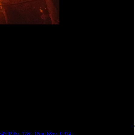
оду проблем не доставит, разве что в пургу будут проблемы.
с погодой не повезет :).
"), едем примерно 78 км по ней. Проезжаем реку Оку,
через нее развязка на город Пущино. Сворачиваем.
рассы развилка, едем на Пущино.
идим: налево и направо дороги с двухсторонним движением,
я улица, разделенная газоном. Едем по ней.
вной. На следующем перекрестке (справа многоэтажка, слева
рачиваем налево. Через сто метров перекресток - едем прямо.
ое бетонное покрытие. Дорога делает плавный "S"-образный
 от трассы М2) перекресток, дорога налево и слегка направо-
екрестке) сворачиваем направо в поле по грунтовке, грунтовка
т указатель.
37.645909&z=17&l=1&m=b&gz=0;374...