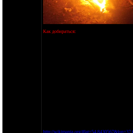
Как добираться:
С местом определились. Проезд в любую пог
Проедут все, никто не застрянет, даже если 
Со МКАДа сворачиваем на трассу М2 ("Крым
примерно через два километра после моста 
Проезжаем Село Липицы, через 3,2 км от т
Через 10,1 км от М2 въезжаем в Пущино, в
прямо (чуть направо), по главной, городска
Проезжаем все три светофора прямо, по гла
магазин "дикси", 12,7 км от трассы М2) сво
Дорога идет под уклон, начинается разбит
поворот, через 1,3 км от перекрестка (14 км
прямо, сворачиваем направо-прямо.
Через сорок метров (фактически еще на пер
уходит направо и идет вдоль леса.
Через 600 метров дороги вдоль опушки буде
Приехали!
http://wikimapia.org/#lat=54.8430567&lon=