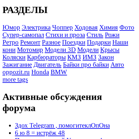
РАЗДЕЛЫ
Юмор
Электрика
Чоппер
Ходовая
Химия
Фото
Супер-самопал
Стихи и проза
Стиль
Рожи
Ретро
Ремонт
Разное
Поездки
Подарки
Наши
кони
Мотомир
Модели 3D
Модели
Крысы
Коляски
Карбюраторы
КМЗ
ИМЗ
Закон
Зажигание
Двигатель
Байки про байки
Авто
oppozit.ru
Honda
BMW
more tags
Активные обсуждения
форума
Здох Telegram , помогитеклОпОна
6 ю 8 = истрёж 48