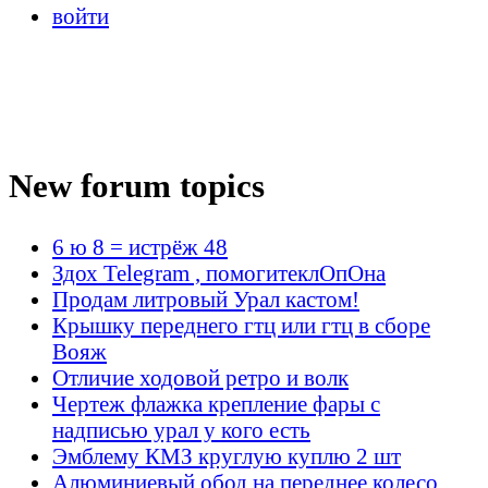
войти
New forum topics
6 ю 8 = истрёж 48
Здох Telegram , помогитеклОпОна
Продам литровый Урал кастом!
Крышку переднего гтц или гтц в сборе
Вояж
Отличие ходовой ретро и волк
Чертеж флажка крепление фары с
надписью урал у кого есть
Эмблему КМЗ круглую куплю 2 шт
Алюминиевый обод на переднее колесо