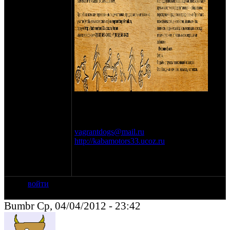
Просьба ко всем заинтересованным
лицам оставлять предварительные заявки
на участие (чтобы всем всего хватило) на
vagrantdogs@mail.ru
на форуме
http://kabamotors33.ucoz.ru
или по
телефонам:
+7(903)669-2412 Александр (ГАВ) и
+7(905)556-3423 Александр (Зимогор).
войти
Bumbr Ср, 04/04/2012 - 23:42