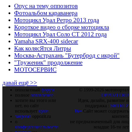
Опус на тему оппозитов
Фотоальбом караванера
Мотоцикл Урал Ретро 2013 года
Короткое видео о сборке мотоцикла
Мотоцикл Урал Соло СТ 2012 года
Yamaha SRX-400 sidecar
Как колясЯтся Литры
Москва-Астрахань "Бутерброд с икрой"
"Труженик" продолжение
МОТОСЕРВИС
давай ещё >>
оппозитный
форум
© 1999-2026 мотопортал
полное
оглавление
OPPOZIT.RU
хотите вы этого или
Идея, дизайн, развитие и
нет, но сайт
поддержка :
SHTRLZ
использует
куки
16+
Сайт может содержать
закрома
oppozit.ru
контент,
о
не предназначенный для лиц
конфиденциальности
младше 16-ти лет