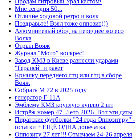
Продам литровый Урал кастом!
Мне сегодня 50...
Отличие ходовой ретро и волк
Поздравьте! Взял тоже оппозит)))
Алюминиевый обод на переднее колесо
Волка
Отрыл Вояж
Журнал "Мото" воскрес!
Завод КМЗ в Киеве разнесли ударами
"Гераней" и ракет
Крышку переднего гтц или гтц в сборе
Вояж
Собрать М 72 в 2025 году
генератор Г-11А
Эмблему КМЗ круглую куплю 2 шт
Истрёж номер 47. Лето 2026. Вот эти даты
Пиратские футболки "24 года Оппозит.ру" -
остатки + ЕЩЁ ОДНА допечатка.
Оппозиту 27 лет!!! Отмечаем 24-26 апреля