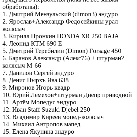
обработаны):
1. Дмитрий Мензульский (dimon3) эндуро
2. Ярослав+Александр Федосейкины урал-
колясыч
3. Кирилл Пронкин HONDA XR 250 BAJА
4. Леонид КTM 690 E
5. Дмитрий Теребилин (Dimon) Forsage 450
6. Баранов Александр (Алекс76) + штурман?
колясыч М-66
7. Данилов Сергей эндуро
8. Денис Пырхъ Ява 638
9. Миронов Игорь квадр
10. Юрий Лемехов+штурман Днепр приводной
11. Артём Мопедус эндуро
12. Иван Staff Suzuki Djebel 250
13. Владимир Киреев мопед-колясыч
14. Михаил Антропов мапед
15. Елена Якунина эндуро