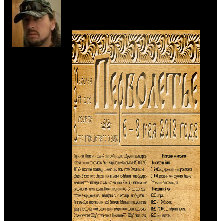
Продолжая традицию небольших
"летних" междусобойчиков:
на сайте: июн-03
нахождение:
Москва-Киржач