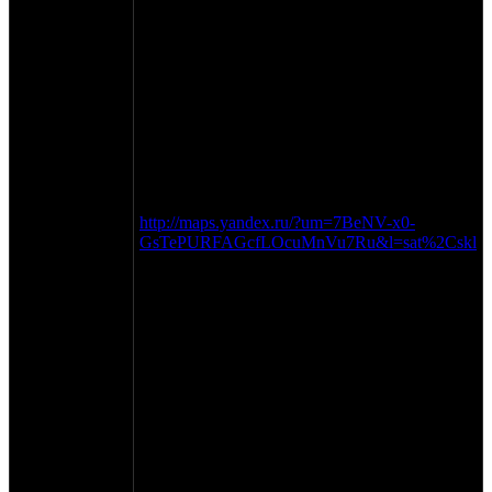
ежегодный мотосезон!
Проведение мотослёта приурочено к 78-ми
летию со дня рождения первого советского
космонавта Ю. А. Гагарина.
Слёт проводится: с 16 по 18 марта 2012г.
СТАРТ: 17- марта в 10ч.00мин.
Место проведения: Владимирская область,
город Киржач.
Штаб и базовый лагерь: Гостиница
Киржачского аэродрома.
КАРТА ПРОЕЗДА
http://maps.yandex.ru/?um=7BeNV-x0-
GsTePURFAGcfLOcuMnVu7Ru&l=sat%2Cskl
GPS-координаты: N56.16352 E38.82036
Основное мероприятие слёта:
«любительский трофи-рейд».
Трасса - пересеченная местность с лесными
и полевыми дорогами, с учётом зимне-
весенних погодных условий, по заранее
намеченному маршруту без выезда на
дороги общего пользования и пересечения
территорий частной собственности.
Протяжённость маршрута: 20 - 30 км
Программа.
16.03.2012г.