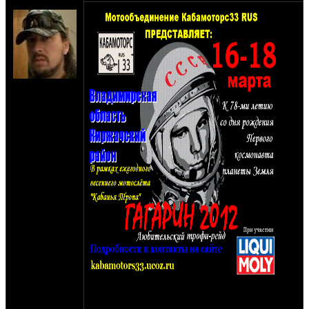
zimo
на сайте:
июн-03
нахождение:
Москва-
Киржач
Очередная туса для мототоксикозников и
любителей оффроуда не закрывающих