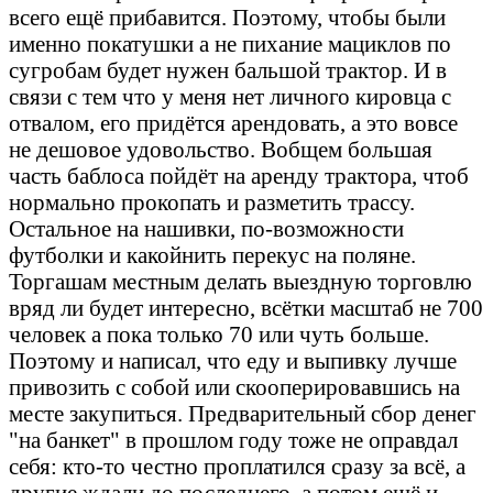
всего ещё прибавится. Поэтому, чтобы были
именно покатушки а не пихание мациклов по
сугробам будет нужен бальшой трактор. И в
связи с тем что у меня нет личного кировца с
отвалом, его придётся арендовать, а это вовсе
не дешовое удовольство. Вобщем большая
часть баблоса пойдёт на аренду трактора, чтоб
нормально прокопать и разметить трассу.
Остальное на нашивки, по-возможности
футболки и какойнить перекус на поляне.
Торгашам местным делать выездную торговлю
вряд ли будет интересно, всётки масштаб не 700
человек а пока только 70 или чуть больше.
Поэтому и написал, что еду и выпивку лучше
привозить с собой или скооперировавшись на
месте закупиться. Предварительный сбор денег
"на банкет" в прошлом году тоже не оправдал
себя: кто-то честно проплатился сразу за всё, а
другие ждали до последнего, а потом ещё и