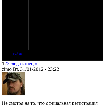
ЕДЕТ
№48 Игорь Миронов квадр ЕДЕТ
№49 Артём Бычков штурман №48 ЕДЕТ
№50 Алексей Бараковский (Bumbr) колясыч
ЕДЕТ
№51 Владимир Киреев мопед-колясыч
ЕДЕТ
№52 Михаил Антропов штурман№51 ЕДЕТ
№53 Владимир Гришечкин Rocon
полноприводной ЕДЕТ
№54 Юрий Лемехов Днепр приводной
№55 Михаил Бычков штурман№54
войти
1
2
3
след ›
конец »
zimo Вт, 31/01/2012 - 23:22
Не смотря на то, что офицальная регистрация