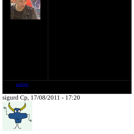
Хочу стать законным
обладателем м 72, история
такия, есть мотоцикл с
документами владелец
на сайте: июн-07
мёртв но есть заверенный
нахождение:
у нотариуса "подарочный
Калининград-
договор"( или что то в
Fallout!!!+Хабаровск
этом роде) 81 года на
внука, у него же я и хочу
купить мотоцикл. Тут
только в гаи идти, или
нотариусом можно
отделаться или вообще
мёртвая тема? Хелп.
войти
sigurd Ср, 17/08/2011 - 17:20