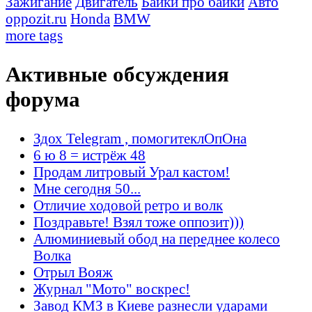
Зажигание
Двигатель
Байки про байки
Авто
oppozit.ru
Honda
BMW
more tags
Активные обсуждения
форума
Здох Telegram , помогитеклОпОна
6 ю 8 = истрёж 48
Продам литровый Урал кастом!
Мне сегодня 50...
Отличие ходовой ретро и волк
Поздравьте! Взял тоже оппозит)))
Алюминиевый обод на переднее колесо
Волка
Отрыл Вояж
Журнал "Мото" воскрес!
Завод КМЗ в Киеве разнесли ударами