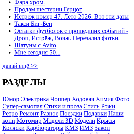
Фара хром.
Продам шестерни Герцог
Истрёж номер 47. Лето 2026. Вот эти даты
Такси Биг-Бен
Остатки футболок с прошедших событий -
Дроп, Истрёж, Вояж. Перезалил фотки.
Шатуны с Avito
Мне сегодня 50...
давай ещё >>
РАЗДЕЛЫ
Юмор
Электрика
Чоппер
Ходовая
Химия
Фото
Супер-самопал
Стихи и проза
Стиль
Рожи
Ретро
Ремонт
Разное
Поездки
Подарки
Наши
кони
Мотомир
Модели 3D
Модели
Крысы
Коляски
Карбюраторы
КМЗ
ИМЗ
Закон