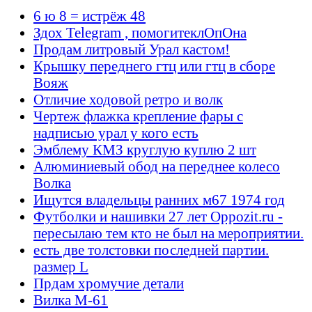
6 ю 8 = истрёж 48
Здох Telegram , помогитеклОпОна
Продам литровый Урал кастом!
Крышку переднего гтц или гтц в сборе
Вояж
Отличие ходовой ретро и волк
Чертеж флажка крепление фары с
надписью урал у кого есть
Эмблему КМЗ круглую куплю 2 шт
Алюминиевый обод на переднее колесо
Волка
Ищутся владельцы ранних м67 1974 год
Футболки и нашивки 27 лет Oppozit.ru -
пересылаю тем кто не был на мероприятии.
есть две толстовки последней партии.
размер L
Прдам хромучие детали
Вилка М-61