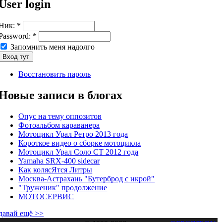
User login
Ник:
*
Password:
*
Запомнить меня надолго
Восстановить пароль
Новые записи в блогах
Опус на тему оппозитов
Фотоальбом караванера
Мотоцикл Урал Ретро 2013 года
Короткое видео о сборке мотоцикла
Мотоцикл Урал Соло СТ 2012 года
Yamaha SRX-400 sidecar
Как колясЯтся Литры
Москва-Астрахань "Бутерброд с икрой"
"Труженик" продолжение
МОТОСЕРВИС
давай ещё >>