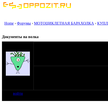
Home
›
Форумы
›
МОТОЦИКЛЕТНАЯ БАРАХОЛКА
›
КУПЛ
Документы на волка
мужчина
sergantik
28-06-11 18:40
Ищются документы на волка
на сайте: мар-08
нахождение:
Можайск М.О
войти