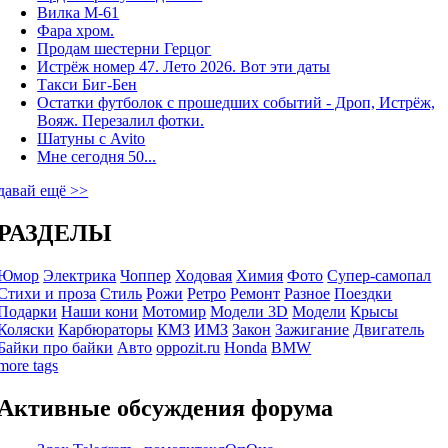
Вилка М-61
Фара хром.
Продам шестерни Герцог
Истрёж номер 47. Лето 2026. Вот эти даты
Такси Биг-Бен
Остатки футболок с прошедших событий - Дроп, Истрёж,
Вояж. Перезалил фотки.
Шатуны с Avito
Мне сегодня 50...
давай ещё >>
РАЗДЕЛЫ
Юмор
Электрика
Чоппер
Ходовая
Химия
Фото
Супер-самопал
Стихи и проза
Стиль
Рожи
Ретро
Ремонт
Разное
Поездки
Подарки
Наши кони
Мотомир
Модели 3D
Модели
Крысы
Коляски
Карбюраторы
КМЗ
ИМЗ
Закон
Зажигание
Двигатель
Байки про байки
Авто
oppozit.ru
Honda
BMW
more tags
Активные обсуждения форума