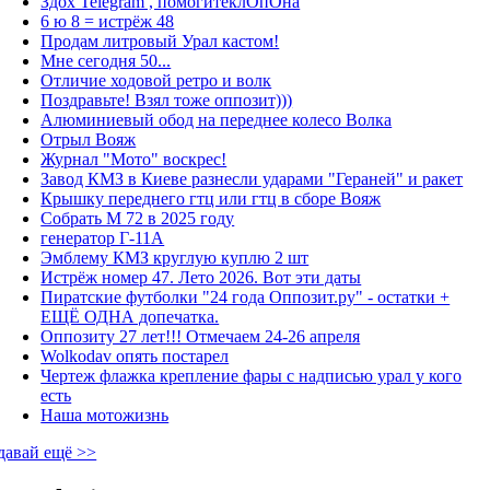
Здох Telegram , помогитеклОпОна
6 ю 8 = истрёж 48
Продам литровый Урал кастом!
Мне сегодня 50...
Отличие ходовой ретро и волк
Поздравьте! Взял тоже оппозит)))
Алюминиевый обод на переднее колесо Волка
Отрыл Вояж
Журнал "Мото" воскрес!
Завод КМЗ в Киеве разнесли ударами "Гераней" и ракет
Крышку переднего гтц или гтц в сборе Вояж
Собрать М 72 в 2025 году
генератор Г-11А
Эмблему КМЗ круглую куплю 2 шт
Истрёж номер 47. Лето 2026. Вот эти даты
Пиратские футболки "24 года Оппозит.ру" - остатки +
ЕЩЁ ОДНА допечатка.
Оппозиту 27 лет!!! Отмечаем 24-26 апреля
Wolkodav опять постарел
Чертеж флажка крепление фары с надписью урал у кого
есть
Наша мотожизнь
давай ещё >>