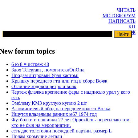
ЧИТАТЬ
МОТОФОРУМ
НАПИСАТЬ
КП
ГАРАЖ
New forum topics
6 ю 8 = истрёж 48
Здох Telegram , помогитеклОпОна
Продам литровый Урал кастом!
Крышку переднего гтц или гтц в сборе Вояж
Отличие ходовой ретро и волк
Чертеж флажка крепление фары с надписью урал у кого
есть
Эмблему КМЗ круглую куплю 2 шт
Алюминиевый обод на переднее колесо Волка
Ищутся владельцы ранних м67 1974 год
Футболки и нашивки 27 лет Oppozit.ru - пересылаю тем
кто не был на мероприятии.
есть две толстовки последней партии. размер L
Прдам хромучие детали