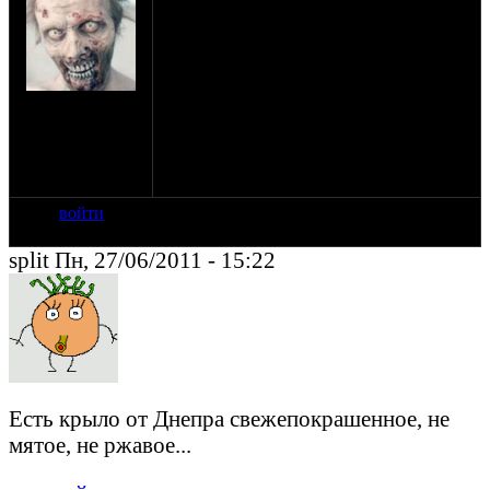
Днепр, телескоп
Не битое, не ржавое! Можно в грунте,
мне пофиг, все равно красить буду.
Также ищутся кожухи Уральской вилки
от 8-103 или м67-36, не мятые.
на сайте: авг-07
могу купить за 500 руб и то и то, или
нахождение:
поменять на что нить. ну например на
Измайлово,
поворотники пули от Явы, пружины
Семёновская!
вилки (новые в солидоле), или
днепровский распредвал, новый.
войти
split Пн, 27/06/2011 - 15:22
Есть крыло от Днепра свежепокрашенное, не
мятое, не ржавое...