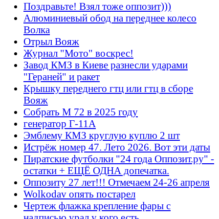
Поздравьте! Взял тоже оппозит)))
Алюминиевый обод на переднее колесо
Волка
Отрыл Вояж
Журнал "Мото" воскрес!
Завод КМЗ в Киеве разнесли ударами
"Гераней" и ракет
Крышку переднего гтц или гтц в сборе
Вояж
Собрать М 72 в 2025 году
генератор Г-11А
Эмблему КМЗ круглую куплю 2 шт
Истрёж номер 47. Лето 2026. Вот эти даты
Пиратские футболки "24 года Оппозит.ру" -
остатки + ЕЩЁ ОДНА допечатка.
Оппозиту 27 лет!!! Отмечаем 24-26 апреля
Wolkodav опять постарел
Чертеж флажка крепление фары с
надписью урал у кого есть