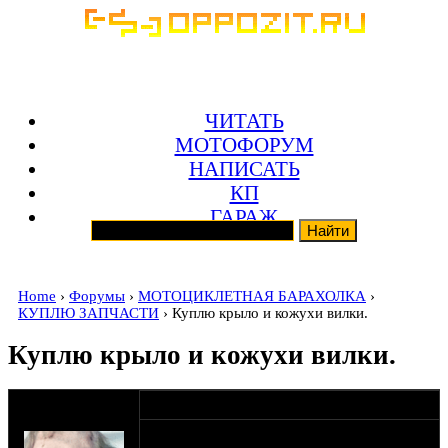
ЧИТАТЬ
МОТОФОРУМ
НАПИСАТЬ
КП
ГАРАЖ
Home
›
Форумы
›
МОТОЦИКЛЕТНАЯ БАРАХОЛКА
›
КУПЛЮ ЗАПЧАСТИ
› Куплю крыло и кожухи вилки.
Куплю крыло и кожухи вилки.
оппозитчик
27-06-11 12:30
AntoniGutslasher
Куплю переднее крыло под Урал или