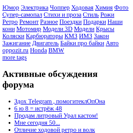
Юмор
Электрика
Чоппер
Ходовая
Химия
Фото
Супер-самопал
Стихи и проза
Стиль
Рожи
Ретро
Ремонт
Разное
Поездки
Подарки
Наши
кони
Мотомир
Модели 3D
Модели
Крысы
Коляски
Карбюраторы
КМЗ
ИМЗ
Закон
Зажигание
Двигатель
Байки про байки
Авто
oppozit.ru
Honda
BMW
more tags
Активные обсуждения
форума
Здох Telegram , помогитеклОпОна
6 ю 8 = истрёж 48
Продам литровый Урал кастом!
Мне сегодня 50...
Отличие ходовой ретро и волк