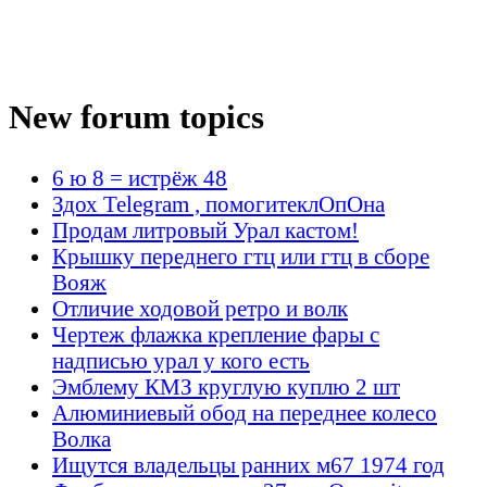
New forum topics
6 ю 8 = истрёж 48
Здох Telegram , помогитеклОпОна
Продам литровый Урал кастом!
Крышку переднего гтц или гтц в сборе
Вояж
Отличие ходовой ретро и волк
Чертеж флажка крепление фары с
надписью урал у кого есть
Эмблему КМЗ круглую куплю 2 шт
Алюминиевый обод на переднее колесо
Волка
Ищутся владельцы ранних м67 1974 год