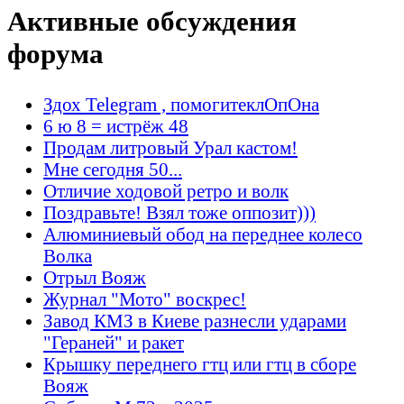
Активные обсуждения
форума
Здох Telegram , помогитеклОпОна
6 ю 8 = истрёж 48
Продам литровый Урал кастом!
Мне сегодня 50...
Отличие ходовой ретро и волк
Поздравьте! Взял тоже оппозит)))
Алюминиевый обод на переднее колесо
Волка
Отрыл Вояж
Журнал "Мото" воскрес!
Завод КМЗ в Киеве разнесли ударами
"Гераней" и ракет
Крышку переднего гтц или гтц в сборе
Вояж