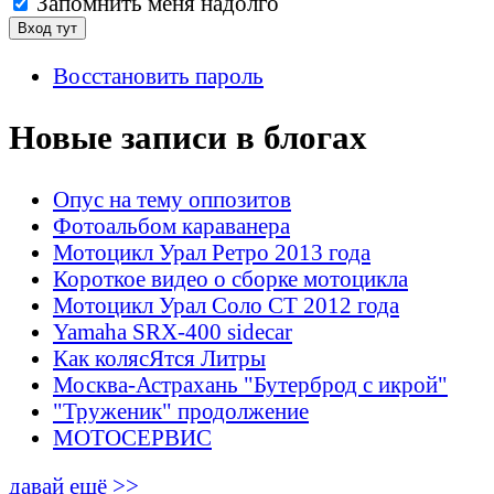
Запомнить меня надолго
Восстановить пароль
Новые записи в блогах
Опус на тему оппозитов
Фотоальбом караванера
Мотоцикл Урал Ретро 2013 года
Короткое видео о сборке мотоцикла
Мотоцикл Урал Соло СТ 2012 года
Yamaha SRX-400 sidecar
Как колясЯтся Литры
Москва-Астрахань "Бутерброд с икрой"
"Труженик" продолжение
МОТОСЕРВИС
давай ещё >>