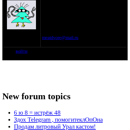
шпильки)!
В хорошем, либо в очень хорошем
состоянии!
Мотоцикл УРАЛ 8.103-10.
Евгений. 8 911 600 55 21. Великий
Новгород.
на сайте: янв-70
Если не трудно, то пишите на мыло:
нахождение:
meatdvore@mail.ru
Тверь
Заранее спасибо.
войти
New forum topics
6 ю 8 = истрёж 48
Здох Telegram , помогитеклОпОна
Продам литровый Урал кастом!