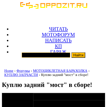
ЧИТАТЬ
МОТОФОРУМ
НАПИСАТЬ
КП
ГАРАЖ
Home
›
Форумы
›
МОТОЦИКЛЕТНАЯ БАРАХОЛКА
›
КУПЛЮ ЗАПЧАСТИ
› Куплю задний "мост" в сборе!
Куплю задний "мост" в сборе!
оппозитчик
17-06-11 16:31
Anonymous
Куплю задний "мост" в сборе (2
(пешеход)