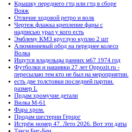
Крышку переднего гтц или гтц в сборе
Вояж
Отличие ходовой ретро и волк
Чертеж флажка крепление фары с
надписью урал у кого есть
Эмблему КМЗ круглую куплю 2 шт
Алюминиевый обод на переднее колесо
Волка
Ищутся владельцы ранних м67 1974 год
Футболки и нашивки 27 лет Oppozit.ru -
пересылаю тем кто не был на мероприятии.
есть две толстовки последней партии.
размер L
Прдам хромучие детали
Вилка М-61
Фара хром.
Продам шестерни Герцог
Истрёж номер 47. Лето 2026. Вот эти даты
Такси Биг-Бен