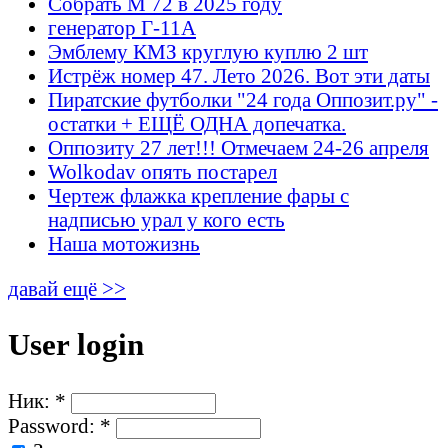
Собрать М 72 в 2025 году
генератор Г-11А
Эмблему КМЗ круглую куплю 2 шт
Истрёж номер 47. Лето 2026. Вот эти даты
Пиратские футболки "24 года Оппозит.ру" -
остатки + ЕЩЁ ОДНА допечатка.
Оппозиту 27 лет!!! Отмечаем 24-26 апреля
Wolkodav опять постарел
Чертеж флажка крепление фары с
надписью урал у кого есть
Наша мотожизнь
давай ещё >>
User login
Ник:
*
Password:
*