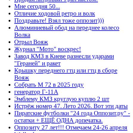
Мне сегодня 50...
Отличие ходовой ретро и волк
Поздравьте! Взял тоже оппозит)))
Алюминиевый обод на переднее колесо
Волка
Отрыл Вояж
Журнал "Мото" воскрес!
Завод КМЗ в Киеве разнесли ударами
"Гераней" и ракет
Крышку переднего гтц или гтц в сборе
Вояж
Собрать М 72 в 2025 году
генератор Г-11А
Эмблему КМЗ круглую куплю 2 шт
Истрёж номер 47. Лето 2026. Вот эти даты
Пиратские футболки "24 года Оппозит.ру" -
остатки + ЕЩЁ ОДНА допечатка.
Оппозиту 27 лет!!! Отмечаем 24-26 апреля