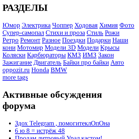
РАЗДЕЛЫ
Юмор
Электрика
Чоппер
Ходовая
Химия
Фото
Супер-самопал
Стихи и проза
Стиль
Рожи
Ретро
Ремонт
Разное
Поездки
Подарки
Наши
кони
Мотомир
Модели 3D
Модели
Крысы
Коляски
Карбюраторы
КМЗ
ИМЗ
Закон
Зажигание
Двигатель
Байки про байки
Авто
oppozit.ru
Honda
BMW
more tags
Активные обсуждения
форума
Здох Telegram , помогитеклОпОна
6 ю 8 = истрёж 48
Продам литровый Урал кастом!