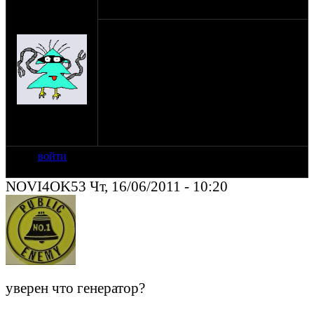
оппозитчик
16-06-11 8:29
Anonymous
(пешеход)
Куплю рабочий генератор на УРАЛ (имз
8.103-10).
г. Великий Новгород
8 911 600 55 21.
Прошу звонить или писать на "мыло":
meatdvore@mail.ru
Заранее спасибо. Жду предложений.
на сайте: янв-70
нахождение:
Тверь
войти
NOVI4OK53 Чт, 16/06/2011 - 10:20
уверен что генератор?