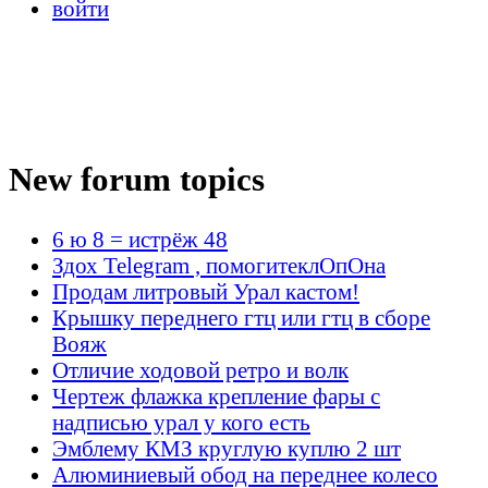
войти
New forum topics
6 ю 8 = истрёж 48
Здох Telegram , помогитеклОпОна
Продам литровый Урал кастом!
Крышку переднего гтц или гтц в сборе
Вояж
Отличие ходовой ретро и волк
Чертеж флажка крепление фары с
надписью урал у кого есть
Эмблему КМЗ круглую куплю 2 шт
Алюминиевый обод на переднее колесо