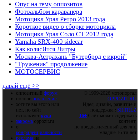
Опус на тему оппозитов
Фотоальбом караванера
Мотоцикл Урал Ретро 2013 года
Короткое видео о сборке мотоцикла
Мотоцикл Урал Соло СТ 2012 года
Yamaha SRX-400 sidecar
Как колясЯтся Литры
Москва-Астрахань "Бутерброд с икрой"
"Труженик" продолжение
МОТОСЕРВИС
давай ещё >>
оппозитный
форум
© 1999-2026 мотопортал
полное
оглавление
OPPOZIT.RU
хотите вы этого или
Идея, дизайн, развитие и
нет, но сайт
поддержка :
SHTRLZ
использует
куки
16+
Сайт может содержать
закрома
oppozit.ru
контент,
о
не предназначенный для лиц
конфиденциальности
младше 16-ти лет
реклама
на