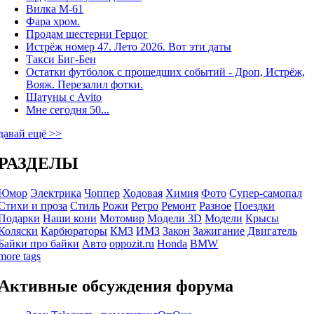
Вилка М-61
Фара хром.
Продам шестерни Герцог
Истрёж номер 47. Лето 2026. Вот эти даты
Такси Биг-Бен
Остатки футболок с прошедших событий - Дроп, Истрёж,
Вояж. Перезалил фотки.
Шатуны с Avito
Мне сегодня 50...
давай ещё >>
РАЗДЕЛЫ
Юмор
Электрика
Чоппер
Ходовая
Химия
Фото
Супер-самопал
Стихи и проза
Стиль
Рожи
Ретро
Ремонт
Разное
Поездки
Подарки
Наши кони
Мотомир
Модели 3D
Модели
Крысы
Коляски
Карбюраторы
КМЗ
ИМЗ
Закон
Зажигание
Двигатель
Байки про байки
Авто
oppozit.ru
Honda
BMW
more tags
Активные обсуждения форума