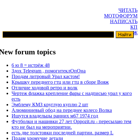
ЧИТАТЬ
МОТОФОРУМ
НАПИСАТЬ
КП
ГАРАЖ
New forum topics
6 ю 8 = истрёж 48
Здох Telegram , помогитеклОпОна
Продам литровый Урал кастом!
Крышку переднего гтц или гтц в сборе Вояж
Отличие ходовой ретро и волк
Чертеж флажка крепление фары с надписью урал у кого
есть
Эмблему КМЗ круглую куплю 2 шт
Алюминиевый обод на переднее колесо Волка
Ищутся владельцы ранних м67 1974 год
Футболки и нашивки 27 лет Oppozit.ru - пересылаю тем
кто не был на мероприятии.
есть две толстовки последней партии. размер L
Прдам хромучие детали