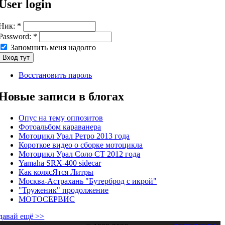
User login
Ник:
*
Password:
*
Запомнить меня надолго
Восстановить пароль
Новые записи в блогах
Опус на тему оппозитов
Фотоальбом караванера
Мотоцикл Урал Ретро 2013 года
Короткое видео о сборке мотоцикла
Мотоцикл Урал Соло СТ 2012 года
Yamaha SRX-400 sidecar
Как колясЯтся Литры
Москва-Астрахань "Бутерброд с икрой"
"Труженик" продолжение
МОТОСЕРВИС
давай ещё >>