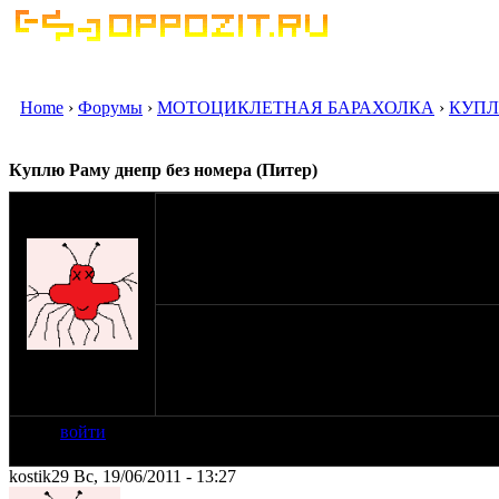
Home
›
Форумы
›
МОТОЦИКЛЕТНАЯ БАРАХОЛКА
›
КУПЛ
Куплю Раму днепр без номера (Питер)
оппозитчик
kostik29
15-06-11 19:21
Нужна рама днепр безномерная в Питере за 
на сайте: мар-07
нахождение:
Санкт Петербург
войти
kostik29 Вс, 19/06/2011 - 13:27