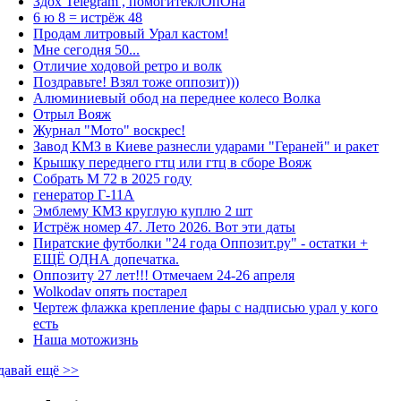
Здох Telegram , помогитеклОпОна
6 ю 8 = истрёж 48
Продам литровый Урал кастом!
Мне сегодня 50...
Отличие ходовой ретро и волк
Поздравьте! Взял тоже оппозит)))
Алюминиевый обод на переднее колесо Волка
Отрыл Вояж
Журнал "Мото" воскрес!
Завод КМЗ в Киеве разнесли ударами "Гераней" и ракет
Крышку переднего гтц или гтц в сборе Вояж
Собрать М 72 в 2025 году
генератор Г-11А
Эмблему КМЗ круглую куплю 2 шт
Истрёж номер 47. Лето 2026. Вот эти даты
Пиратские футболки "24 года Оппозит.ру" - остатки +
ЕЩЁ ОДНА допечатка.
Оппозиту 27 лет!!! Отмечаем 24-26 апреля
Wolkodav опять постарел
Чертеж флажка крепление фары с надписью урал у кого
есть
Наша мотожизнь
давай ещё >>