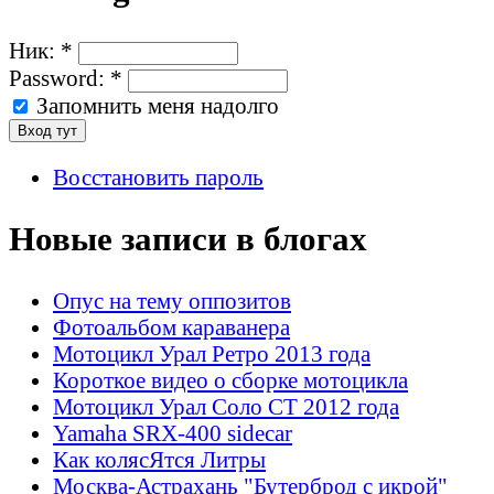
Ник:
*
Password:
*
Запомнить меня надолго
Восстановить пароль
Новые записи в блогах
Опус на тему оппозитов
Фотоальбом караванера
Мотоцикл Урал Ретро 2013 года
Короткое видео о сборке мотоцикла
Мотоцикл Урал Соло СТ 2012 года
Yamaha SRX-400 sidecar
Как колясЯтся Литры
Москва-Астрахань "Бутерброд с икрой"