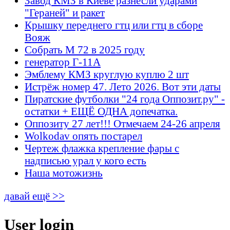
Завод КМЗ в Киеве разнесли ударами
"Гераней" и ракет
Крышку переднего гтц или гтц в сборе
Вояж
Собрать М 72 в 2025 году
генератор Г-11А
Эмблему КМЗ круглую куплю 2 шт
Истрёж номер 47. Лето 2026. Вот эти даты
Пиратские футболки "24 года Оппозит.ру" -
остатки + ЕЩЁ ОДНА допечатка.
Оппозиту 27 лет!!! Отмечаем 24-26 апреля
Wolkodav опять постарел
Чертеж флажка крепление фары с
надписью урал у кого есть
Наша мотожизнь
давай ещё >>
User login