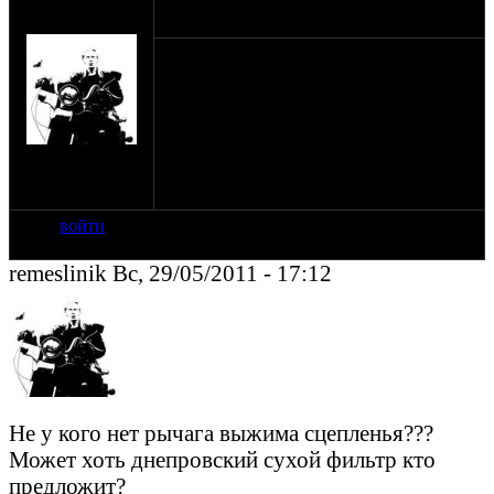
оппозитчик
28-05-11 2:15
remeslinik
Куплю или поменяю что нибуть на
данный девайс, удивительно но в
магазине эта штука большая редкость..
Также не помешалабы еще и педаль
переключения скоростей с днепра
на сайте: сен-07
нахождение:
Санкт-Петербург
войти
remeslinik Вс, 29/05/2011 - 17:12
Не у кого нет рычага выжима сцепленья???
Может хоть днепровский сухой фильтр кто
предложит?