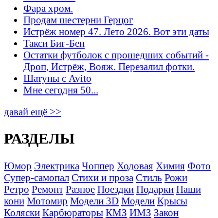
Фара хром.
Продам шестерни Герцог
Истрёж номер 47. Лето 2026. Вот эти даты
Такси Биг-Бен
Остатки футболок с прошедших событий -
Дроп, Истрёж, Вояж. Перезалил фотки.
Шатуны с Avito
Мне сегодня 50...
давай ещё >>
РАЗДЕЛЫ
Юмор
Электрика
Чоппер
Ходовая
Химия
Фото
Супер-самопал
Стихи и проза
Стиль
Рожи
Ретро
Ремонт
Разное
Поездки
Подарки
Наши
кони
Мотомир
Модели 3D
Модели
Крысы
Коляски
Карбюраторы
КМЗ
ИМЗ
Закон