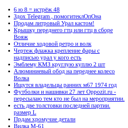
6 ю 8 = истрёж 48
Здох Telegram , помогитеклОпОна
Продам литровый Урал кастом!
Крышку переднего гтц или гтц в сборе
Вояж
Отличие ходовой ретро и волк
Чертеж флажка крепление фары с
надписью урал у кого есть
Эмблему КМЗ круглую куплю 2 шт
Алюминиевый обод на переднее колесо
Волка
Ищутся владельцы ранних м67 1974 год
Футболки и нашивки 27 лет Oppozit.ru -
пересылаю тем кто не был на мероприятии.
есть две толстовки последней партии.
размер L
Прдам хромучие детали
Вилка М-61