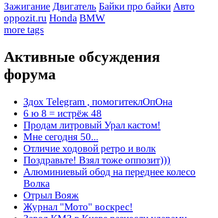
Зажигание
Двигатель
Байки про байки
Авто
oppozit.ru
Honda
BMW
more tags
Активные обсуждения
форума
Здох Telegram , помогитеклОпОна
6 ю 8 = истрёж 48
Продам литровый Урал кастом!
Мне сегодня 50...
Отличие ходовой ретро и волк
Поздравьте! Взял тоже оппозит)))
Алюминиевый обод на переднее колесо
Волка
Отрыл Вояж
Журнал "Мото" воскрес!