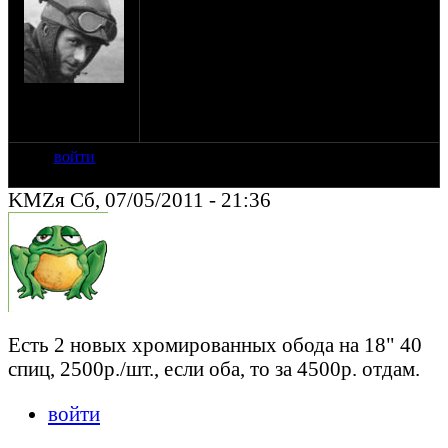
необходим обод или колесо на 18 под 40
спиц, можно ржавое, только не кривое
готовые хромированные колеса по
10тыров не предлагать.
на сайте: ноя-08
нахождение:
Москва, Ясенево
войти
KMZя Сб, 07/05/2011 - 21:36
Есть 2 новых хромированных обода на 18" 40
спиц, 2500р./шт., если оба, то за 4500р. отдам.
войти