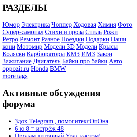
РАЗДЕЛЫ
Юмор
Электрика
Чоппер
Ходовая
Химия
Фото
Супер-самопал
Стихи и проза
Стиль
Рожи
Ретро
Ремонт
Разное
Поездки
Подарки
Наши
кони
Мотомир
Модели 3D
Модели
Крысы
Коляски
Карбюраторы
КМЗ
ИМЗ
Закон
Зажигание
Двигатель
Байки про байки
Авто
oppozit.ru
Honda
BMW
more tags
Активные обсуждения
форума
Здох Telegram , помогитеклОпОна
6 ю 8 = истрёж 48
Продам литровый Урал кастом!