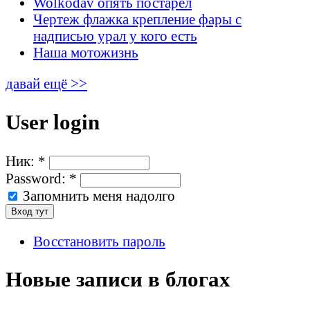
Wolkodav опять постарел
Чертеж флажка крепление фары с
надписью урал у кого есть
Наша мотожизнь
давай ещё >>
User login
Ник:
*
Password:
*
Запомнить меня надолго
Восстановить пароль
Новые записи в блогах