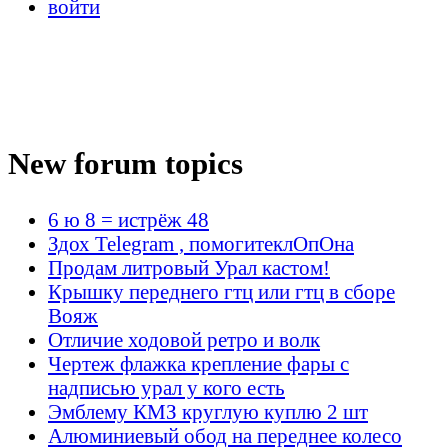
войти
New forum topics
6 ю 8 = истрёж 48
Здох Telegram , помогитеклОпОна
Продам литровый Урал кастом!
Крышку переднего гтц или гтц в сборе
Вояж
Отличие ходовой ретро и волк
Чертеж флажка крепление фары с
надписью урал у кого есть
Эмблему КМЗ круглую куплю 2 шт
Алюминиевый обод на переднее колесо