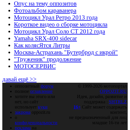
Опус на тему оппозитов
Фотоальбом караванера
Мотоцикл Урал Ретро 2013 года
Короткое видео о сборке мотоцикла
Мотоцикл Урал Соло СТ 2012 года
Yamaha SRX-400 sidecar
Как колясЯтся Литры
Москва-Астрахань "Бутерброд с икрой"
"Труженик" продолжение
МОТОСЕРВИС
давай ещё >>
оппозитный
форум
© 1999-2026 мотопортал
полное
оглавление
OPPOZIT.RU
хотите вы этого или
Идея, дизайн, развитие и
нет, но сайт
поддержка :
SHTRLZ
использует
куки
16+
Сайт может содержать
закрома
oppozit.ru
контент,
о
не предназначенный для лиц
конфиденциальности
младше 16-ти лет
реклама
на