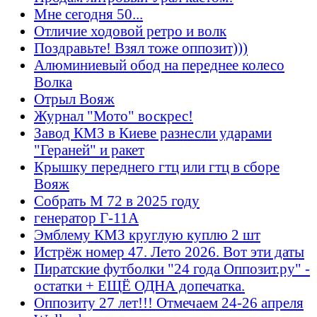
Мне сегодня 50...
Отличие ходовой ретро и волк
Поздравьте! Взял тоже оппозит)))
Алюминиевый обод на переднее колесо
Волка
Отрыл Вояж
Журнал "Мото" воскрес!
Завод КМЗ в Киеве разнесли ударами
"Гераней" и ракет
Крышку переднего гтц или гтц в сборе
Вояж
Собрать М 72 в 2025 году
генератор Г-11А
Эмблему КМЗ круглую куплю 2 шт
Истрёж номер 47. Лето 2026. Вот эти даты
Пиратские футболки "24 года Оппозит.ру" -
остатки + ЕЩЁ ОДНА допечатка.
Оппозиту 27 лет!!! Отмечаем 24-26 апреля